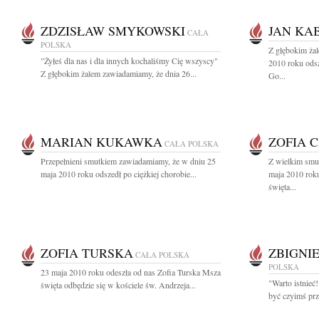
ZDZISŁAW SMYKOWSKI
JAN KA
CAŁA
POLSKA
Z głębokim ża
"Żyłeś dla nas i dla innych kochaliśmy Cię wszyscy"
2010 roku ods
Z głębokim żalem zawiadamiamy, że dnia 26...
Go...
MARIAN KUKAWKA
ZOFIA 
CAŁA POLSKA
Przepełnieni smutkiem zawiadamiamy, że w dniu 25
Z wielkim smu
maja 2010 roku odszedł po ciężkiej chorobie...
maja 2010 rok
święta...
ZOFIA TURSKA
ZBIGNI
CAŁA POLSKA
POLSKA
23 maja 2010 roku odeszła od nas Zofia Turska Msza
"Warto istnieć
święta odbędzie się w kościele św. Andrzeja...
być czyimś prz