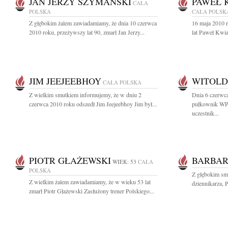
JAN JERZY SZYMAŃSKI
PAWEŁ 
CAŁA
POLSKA
CAŁA POLSK
Z głębokim żalem zawiadamiamy, że dnia 10 czerwca
16 maja 2010 r
2010 roku, przeżywszy lat 90, zmarł Jan Jerzy...
lat Paweł Kwia
JIM JEEJEEBHOY
WITOLD
CAŁA POLSKA
Z wielkim smutkiem informujemy, że w dniu 2
Dnia 6 czerwc
czerwca 2010 roku odszedł Jim Jeejeebhoy Jim był...
pułkownik WP 
uczestnik...
PIOTR GŁAŻEWSKI
BARBAR
WIEK: 53
CAŁA
POLSKA
Z głębokim sm
Z wielkim żalem zawiadamiamy, że w wieku 53 lat
dziennikarza, P
zmarł Piotr Głażewski Zasłużony trener Polskiego...