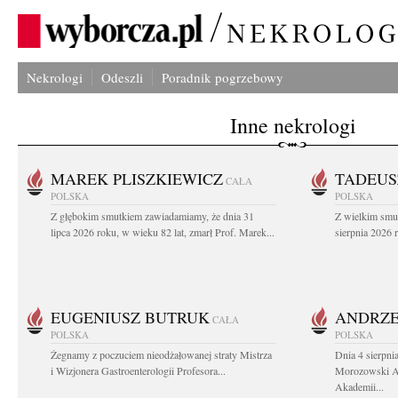
Nekrologi
Odeszli
Poradnik pogrzebowy
Inne nekrologi
MAREK PLISZKIEWICZ
TADEUS
CAŁA
POLSKA
POLSKA
Z głębokim smutkiem zawiadamiamy, że dnia 31
Z wielkim smu
lipca 2026 roku, w wieku 82 lat, zmarł Prof. Marek...
sierpnia 2026 r
EUGENIUSZ BUTRUK
ANDRZE
CAŁA
POLSKA
POLSKA
Żegnamy z poczuciem nieodżałowanej straty Mistrza
Dnia 4 sierpni
i Wizjonera Gastroenterologii Profesora...
Morozowski Ab
Akademii...