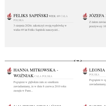
FELIKS SAPIŃSKI
JÓZEFA
WIEK: 69
CAŁA
POLSKA
Z żalem zawiad
3 sierpnia 2026r. zakończył swoją wędrówkę w
przeżywszy 104
wieku 69 lat Feliks Sapiński nauczyciel...
HANNA MITKOWSKA -
LEONIA
WOŹNIAK
POLSKA
CAŁA POLSKA
Pogrążeni w o
Pogrążeni w głębokim żalu ze smutkiem
zawiadamiamy, 
zawiadamiamy, że w dniu 8 czerwca 2010 roku
zasnęła w Panu...