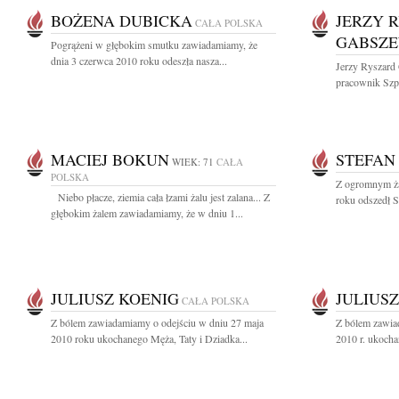
BOŻENA DUBICKA
JERZY 
CAŁA POLSKA
GABSZE
Pogrążeni w głębokim smutku zawiadamiamy, że
dnia 3 czerwca 2010 roku odeszła nasza...
Jerzy Ryszard
pracownik Szpi
MACIEJ BOKUN
STEFAN
WIEK: 71
CAŁA
POLSKA
Z ogromnym ża
Niebo płacze, ziemia cała łzami żalu jest zalana... Z
roku odszedł St
głębokim żalem zawiadamiamy, że w dniu 1...
JULIUSZ KOENIG
JULIUS
CAŁA POLSKA
Z bólem zawiadamiamy o odejściu w dniu 27 maja
Z bólem zawia
2010 roku ukochanego Męża, Taty i Dziadka...
2010 r. ukocha