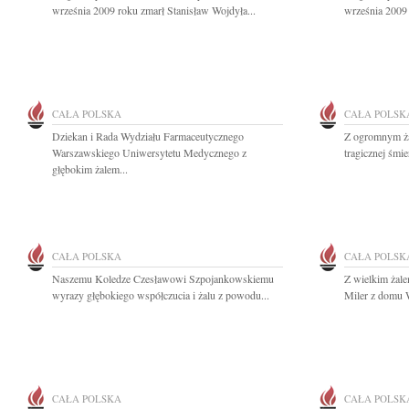
września 2009 roku zmarł Stanisław Wojdyła...
września 2009 r
CAŁA POLSKA
CAŁA POLSK
Dziekan i Rada Wydziału Farmaceutycznego
Z ogromnym ża
Warszawskiego Uniwersytetu Medycznego z
tragicznej śmie
głębokim żalem...
CAŁA POLSKA
CAŁA POLSK
Naszemu Koledze Czesławowi Szpojankowskiemu
Z wielkim żal
wyrazy głębokiego współczucia i żalu z powodu...
Miler z domu W
CAŁA POLSKA
CAŁA POLSK