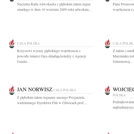
Naczelna Rada Adwokacka z głębokim żalem żegna
Panu Prezesow
zmarłego w dniu 10 września 2009 roku adwokata...
współczucia z
CAŁA POLSKA
CAŁA POLSK
Krzysiowi wyrazy głębokiego współczucia z
Z żalem i smut
powodu śmierci Ojca składają koledzy z Agencji
Marciniaka żo
Gazeta...
Szturmowej...
JAN NORWISZ
WOJCIE
CAŁA POLSKA
POLSKA
Z głębokim żalem żegnamy naszego Przyjaciela,
Podziękowanie 
wieloletniego Dyrektora Filii w Gliwicach prof....
najtrudniejszy