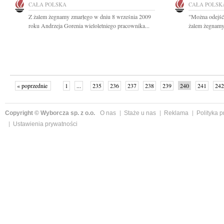
CAŁA POLSKA
CAŁA POLSK
Z żalem żegnamy zmarłego w dniu 8 września 2009
"Można odejść
roku Andrzeja Gorenia wieloletniego pracownika...
żalem żegnamy,
« poprzednie
1
...
235
236
237
238
239
240
241
242
następne »
Copyright © Wyborcza sp. z o.o.
O nas
Staże u nas
Reklama
Polityka 
Ustawienia prywatności