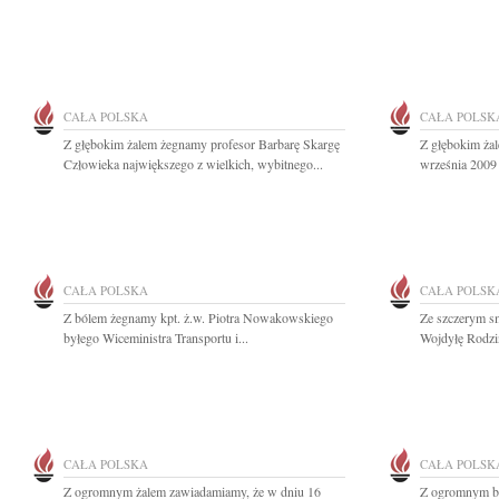
CAŁA POLSKA
CAŁA POLSK
Z głębokim żalem żegnamy profesor Barbarę Skargę
Z głębokim ża
Człowieka największego z wielkich, wybitnego...
września 2009 
CAŁA POLSKA
CAŁA POLSK
Z bólem żegnamy kpt. ż.w. Piotra Nowakowskiego
Ze szczerym s
byłego Wiceministra Transportu i...
Wojdyłę Rodzin
CAŁA POLSKA
CAŁA POLSK
Z ogromnym żalem zawiadamiamy, że w dniu 16
Z ogromnym bó