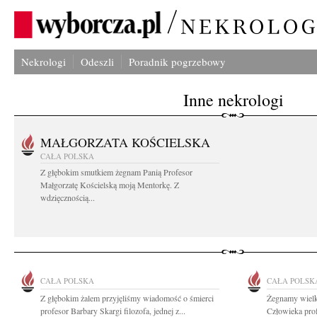
Nekrologi
Odeszli
Poradnik pogrzebowy
Inne nekrologi
MAŁGORZATA KOŚCIELSKA
CAŁA POLSKA
Z głębokim smutkiem żegnam Panią Profesor
Małgorzatę Kościelską moją Mentorkę. Z
wdzięcznością...
CAŁA POLSKA
CAŁA POLSK
Z głębokim żalem przyjęliśmy wiadomość o śmierci
Żegnamy wielką
profesor Barbary Skargi filozofa, jednej z...
Człowieka prof.