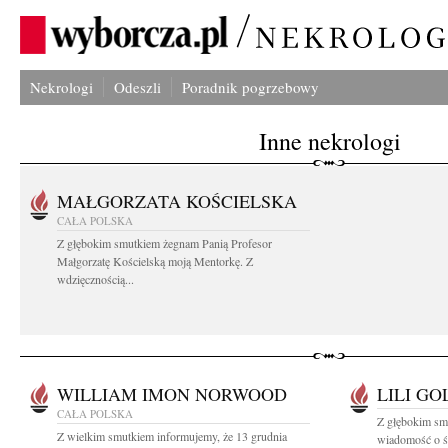
Nekrologi
Odeszli
Poradnik pogrzebowy
Inne nekrologi
MAŁGORZATA KOŚCIELSKA
CAŁA POLSKA
Z głębokim smutkiem żegnam Panią Profesor
Małgorzatę Kościelską moją Mentorkę. Z
wdzięcznością...
WILLIAM IMON NORWOOD
LILI GO
CAŁA POLSKA
Z głębokim smu
Z wielkim smutkiem informujemy, że 13 grudnia
wiadomość o śm