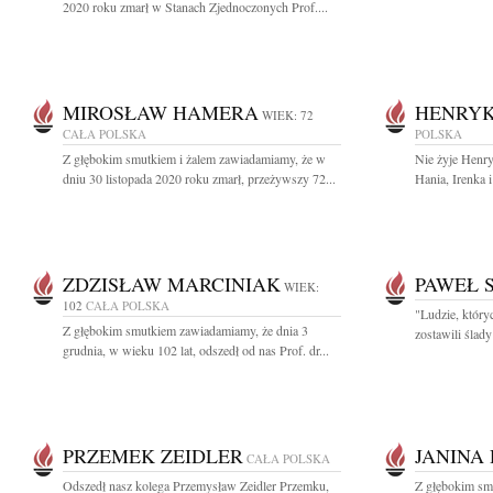
2020 roku zmarł w Stanach Zjednoczonych Prof....
MIROSŁAW HAMERA
HENRYK
WIEK: 72
CAŁA POLSKA
POLSKA
Z głębokim smutkiem i żalem zawiadamiamy, że w
Nie żyje Henry
dniu 30 listopada 2020 roku zmarł, przeżywszy 72...
Hania, Irenka i
ZDZISŁAW MARCINIAK
PAWEŁ 
WIEK:
102
CAŁA POLSKA
"Ludzie, który
Z głębokim smutkiem zawiadamiamy, że dnia 3
zostawili ślady
grudnia, w wieku 102 lat, odszedł od nas Prof. dr...
PRZEMEK ZEIDLER
JANINA
CAŁA POLSKA
Odszedł nasz kolega Przemysław Zeidler Przemku,
Z głębokim sm