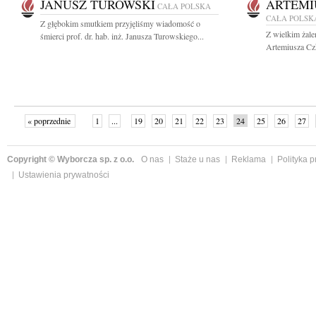
JANUSZ TUROWSKI
ARTEMI
CAŁA POLSKA
CAŁA POLSK
Z głębokim smutkiem przyjęliśmy wiadomość o
Z wielkim żale
śmierci prof. dr. hab. inż. Janusza Turowskiego...
Artemiusza Cz
« poprzednie
1
...
19
20
21
22
23
24
25
26
27
»
Copyright © Wyborcza sp. z o.o.
O nas
Staże u nas
Reklama
Polityka 
Ustawienia prywatności