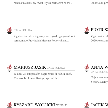
razem zmienialiśmy świat. Byłeś partnerem na tej...
2020 roku, prz
PIOTR 
CAŁA POLSKA
Z głębokim żalem żegnamy naszego drogiego autora i
Z głębokim żal
serdecznego Przyjaciela Marcina Popowskiego...
2020 roku zmarł
MARIUSZ JASIK
ANNA W
CAŁA POLSKA
CAŁA POLSK
W dniu 25 listopada br. nagle zmarł dr hab. n. med.
Najszczersze 
Mariusz Jasik nasz Kolega, specjalista...
Siostry, Mamy,
RYSZARD WÓJCICKI
JACEK 
WIEK: 75