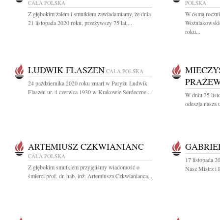
CAŁA POLSKA
POLSKA
Z głębokim żalem i smutkiem zawiadamiamy, że dnia
W ósmą rocznic
21 listopada 2020 roku, przeżywszy 75 lat,...
Woźniakowskie
roku...
LUDWIK FLASZEN
MIECZY
CAŁA POLSKA
PRAŻE
24 października 2020 roku zmarł w Paryżu Ludwik
Flaszen ur. 4 czerwca 1930 w Krakowie Serdeczne...
W dniu 25 list
odeszła nasza 
ARTEMIUSZ CZKWIANIANC
GABRIE
CAŁA POLSKA
17 listopada 2
Z głębokim smutkiem przyjęliśmy wiadomość o
Nasz Mistrz i P
śmierci prof. dr. hab. inż. Artemiusza Czkwianianca...