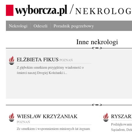
Nekrologi
Odeszli
Poradnik pogrzebowy
Inne nekrologi
ELŻBIETA FIKUS
POZNAŃ
Z głębokim smutkiem przyjęliśmy wiadomość o
śmierci naszej Drogiej Koleżanki i...
WIESŁAW KRZYŻANIAK
RYSZAR
POZNAŃ
Podziękowanie
Ze smutkiem i wspomnieniem minionych lat żegnam
Sąsiadom, Dele