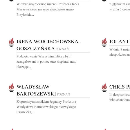
W dwunastą rocznicę śmierci Profesora Jarka
Z głębokim żal
Maszewskiego naszego nieodżałowanego
w dniu 5 czerw
Przyjaciela...
IRENA WOJCIECHOWSKA-
JOLANT
GOSZCZYŃSKA
POZNAŃ
W dniu 8 maja 
niespodziewanej
Podziękowanie Wszystkim, którzy byli
zaangażowani w pomoc oraz wspierali nas,
okazując...
WŁADYSŁAW
CHRIS 
BARTOSZEWSKI
POZNAŃ
In deep sorro
who abandoned 
Z ogromnym smutkiem żegnamy Profesora
Władysława Bartoszewskiego niezwykłego
Człowieka,...