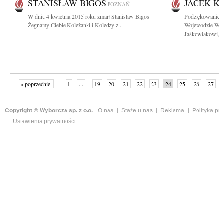
STANISŁAW BIGOS
JACEK 
POZNAŃ
W dniu 4 kwietnia 2015 roku zmarł Stanisław Bigos
Podziękowanie
Żegnamy Ciebie Koleżanki i Koledzy z...
Wojewodzie Wi
Jaśkowiakowi,.
« poprzednie
1
...
19
20
21
22
23
24
25
26
27
»
Copyright © Wyborcza sp. z o.o.
O nas
Staże u nas
Reklama
Polityka 
Ustawienia prywatności