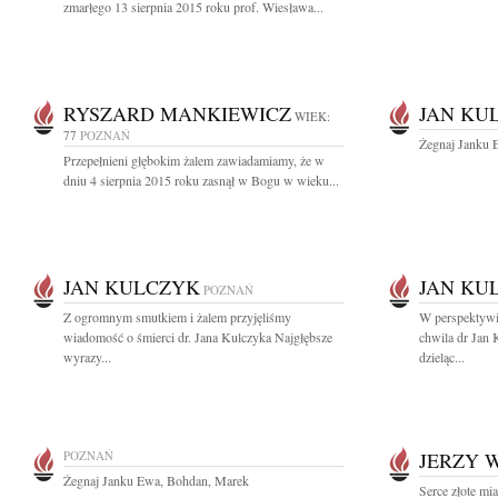
zmarłego 13 sierpnia 2015 roku prof. Wiesława...
RYSZARD MANKIEWICZ
JAN KU
WIEK:
77
POZNAŃ
Żegnaj Janku 
Przepełnieni głębokim żalem zawiadamiamy, że w
dniu 4 sierpnia 2015 roku zasnął w Bogu w wieku...
JAN KULCZYK
JAN KU
POZNAŃ
Z ogromnym smutkiem i żalem przyjęliśmy
W perspektywi
wiadomość o śmierci dr. Jana Kulczyka Najgłębsze
chwila dr Jan 
wyrazy...
dzieląc...
POZNAŃ
JERZY 
Żegnaj Janku Ewa, Bohdan, Marek
Serce złote mi