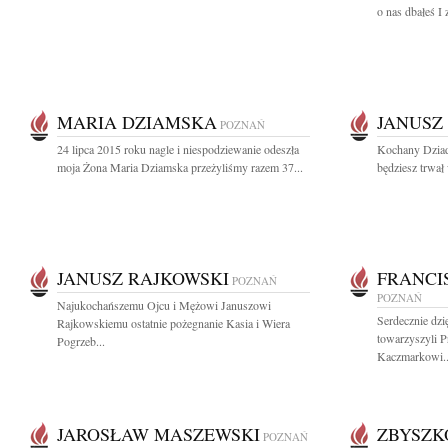
o nas dbałeś I
MARIA DZIAMSKA
JANUSZ
POZNAŃ
24 lipca 2015 roku nagle i niespodziewanie odeszła
Kochany Dziad
moja Żona Maria Dziamska przeżyliśmy razem 37...
będziesz trwał 
JANUSZ RAJKOWSKI
FRANCI
POZNAŃ
POZNAŃ
Najukochańszemu Ojcu i Mężowi Januszowi
Serdecznie dz
Rajkowskiemu ostatnie pożegnanie Kasia i Wiera
towarzyszyli 
Pogrzeb...
Kaczmarkowi..
JAROSŁAW MASZEWSKI
ZBYSZK
POZNAŃ