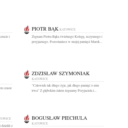
PIOTR BĄK
KATOWICE
zucie i
Żegnam Piotra Bąka świetnego Kolegę, uczynnego i
przyjaznego. Pozostaniesz w mojej pamięci Marek...
ZDZISŁAW SZYMONIAK
KATOWICE
"Człowiek tak długo żyje, jak długo pamięć o nim
m czasie
trwa" Z głębokim żalem żegnamy Przyjaciela i...
BOGUSŁAW PIECHULA
TOWICE
KATOWICE
dzielili z