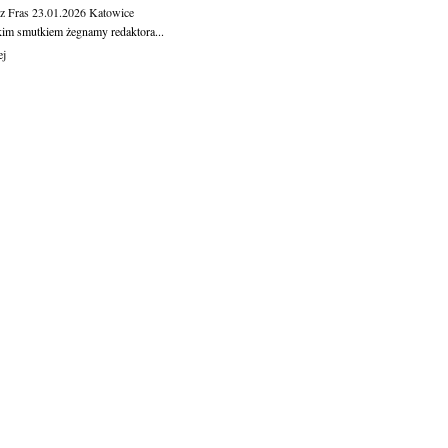
z Fras
23.01.2026
Katowice
kim smutkiem żegnamy redaktora...
ej