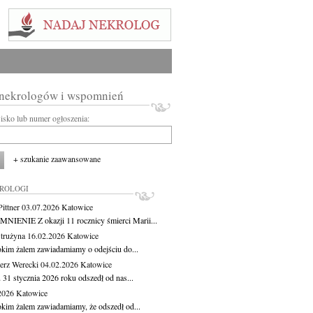
 nekrologów i wspomnień
wisko lub numer ogłoszenia:
+ szukanie zaawansowane
KROLOGI
ittner
03.07.2026
Katowice
IENIE Z okazji 11 rocznicy śmierci Marii...
Strużyna
16.02.2026
Katowice
okim żalem zawiadamiamy o odejściu do...
erz Werecki
04.02.2026
Katowice
 31 stycznia 2026 roku odszedł od nas...
.2026
Katowice
okim żalem zawiadamiamy, że odszedł od...