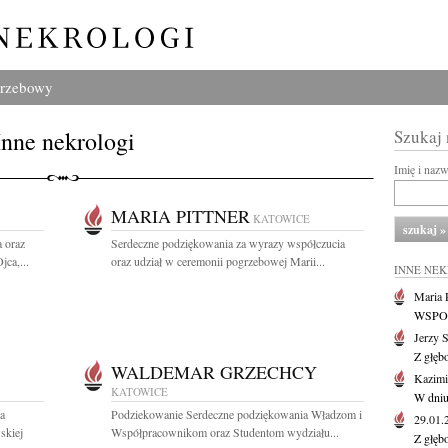
grzebowy
Inne nekrologi
Szukaj
Imię i naz
MARIA PITTNER
KATOWICE
 oraz
Serdeczne podziękowania za wyrazy współczucia
jca,...
oraz udział w ceremonii pogrzebowej Marii...
INNE NE
Maria P
WSPOMN
Jerzy 
Z głęb
WALDEMAR GRZECHCY
Kazimi
KATOWICE
W dniu
a
Podziekowanie Serdeczne podziękowania Władzom i
29.01
skiej
Współpracownikom oraz Studentom wydziału...
Z głęb