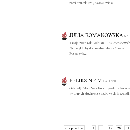
nami smutek i żal, okazali wiele...
JULIA ROMANOWSKA
KA
1 maja 2015 roku odeszła Julia Romanowsk
Niezwykle bystra, mądra i dobra Osoba.
Poszerzyła...
FELIKS NETZ
KATOWICE
Odszedł Feliks Netz Pisarz, poeta, autor wie
wybitnych słuchowisk radiowych i rezenzji.
« poprzednie
1
...
19
20
21