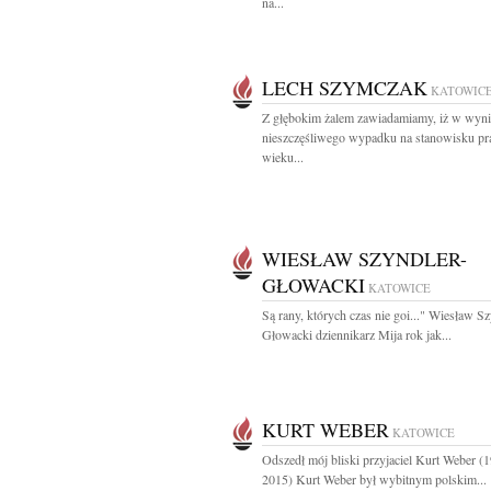
na...
LECH SZYMCZAK
KATOWIC
Z głębokim żalem zawiadamiamy, iż w wyn
nieszczęśliwego wypadku na stanowisku pr
wieku...
WIESŁAW SZYNDLER-
GŁOWACKI
KATOWICE
Są rany, których czas nie goi..." Wiesław Sz
Głowacki dziennikarz Mija rok jak...
KURT WEBER
KATOWICE
Odszedł mój bliski przyjaciel Kurt Weber (
2015) Kurt Weber był wybitnym polskim...