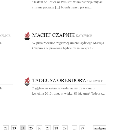
"Jestem bo Jesteś na tym stoi wiara nadzieja miłość
spisane pacierze [...] bo gdy sensu już nie...
MACIEJ CZAPNIK
TOWICE
KATOWICE
a
W piątą rocznicę tragicznej śmierci sędziego Macieja
Czapnika odprawiona będzie msza święta 19...
TADEUSZ ORENDORZ
KATOWICE
lu
Z głębokim żalem zawiadamiamy, że w dniu 5
..
kwietnia 2015 roku, w wieku 88 lat, zmarł Tadeusz...
22
23
24
25
26
27
28
29
...
79
następne