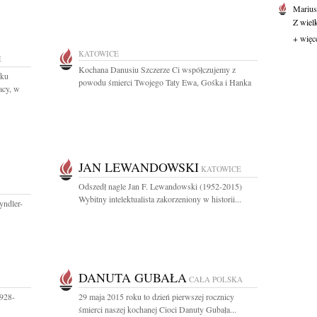
Marius
Z wiel
+ więc
KATOWICE
E
Kochana Danusiu Szczerze Ci współczujemy z
iku
powodu śmierci Twojego Taty Ewa, Gośka i Hanka
acy, w
JAN LEWANDOWSKI
KATOWICE
Odszedł nagle Jan F. Lewandowski (1952-2015)
Wybitny intelektualista zakorzeniony w historii...
yndler-
DANUTA GUBAŁA
CAŁA POLSKA
1928-
29 maja 2015 roku to dzień pierwszej rocznicy
śmierci naszej kochanej Cioci Danuty Gubała...