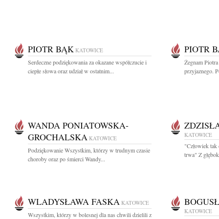
PIOTR BĄK
PIOTR 
KATOWICE
Serdeczne podziękowania za okazane współczucie i
Żegnam Piotra
ciepłe słowa oraz udział w ostatnim...
przyjaznego. P
WANDA PONIATOWSKA-
ZDZISŁ
GROCHALSKA
KATOWICE
KATOWICE
"Człowiek tak 
Podziękowanie Wszystkim, którzy w trudnym czasie
trwa" Z głębok
choroby oraz po śmierci Wandy...
WLADYSŁAWA FASKA
BOGUSŁ
KATOWICE
KATOWICE
Wszystkim, którzy w bolesnej dla nas chwili dzielili z