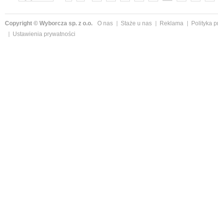
»
Copyright © Wyborcza sp. z o.o.
O nas
Staże u nas
Reklama
Polityka 
Ustawienia prywatności