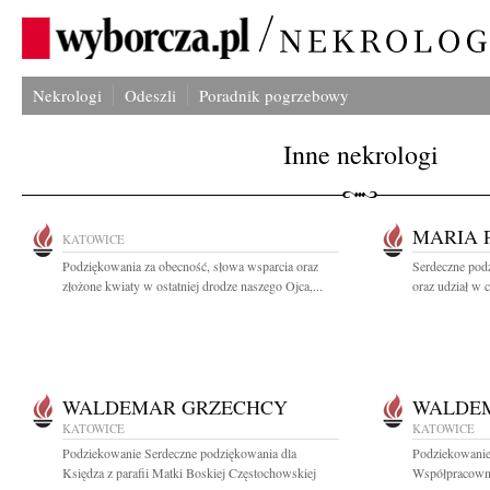
Nekrologi
Odeszli
Poradnik pogrzebowy
Inne nekrologi
MARIA 
KATOWICE
Podziękowania za obecność, słowa wsparcia oraz
Serdeczne pod
złożone kwiaty w ostatniej drodze naszego Ojca,...
oraz udział w 
WALDEMAR GRZECHCY
WALDE
KATOWICE
KATOWICE
Podziekowanie Serdeczne podziękowania dla
Podziekowanie
Księdza z parafii Matki Boskiej Częstochowskiej
Współpracowni