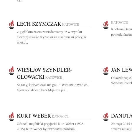
na...
LECH SZYMCZAK
KATOWICE
KATOWICE
Kochana Danus
Z głębokim żalem zawiadamiamy, iż w wyniku
powodu śmierc
nieszczęśliwego wypadku na stanowisku pracy, w
wieku...
WIESŁAW SZYNDLER-
JAN LE
GŁOWACKI
KATOWICE
Odszedł nagle
Wybitny intelek
Są rany, których czas nie goi..." Wiesław Szyndler-
Głowacki dziennikarz Mija rok jak...
KURT WEBER
DANUTA
KATOWICE
Odszedł mój bliski przyjaciel Kurt Weber (1928-
29 maja 2015 r
2015) Kurt Weber był wybitnym polskim...
śmierci naszej