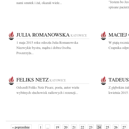
"Jestem bo Jes
nami smutek i żal, okazali wiele...
spisane pacierz
JULIA ROMANOWSKA
MACIEJ
KATOWICE
1 maja 2015 roku odeszła Julia Romanowska
W piątą roczni
Niezwykle bystra, mądra i dobra Osoba.
Czapnika odpra
Poszerzyła...
FELIKS NETZ
TADEUS
KATOWICE
Odszedł Feliks Netz Pisarz, poeta, autor wielu
Z głębokim ża
wybitnych słuchowisk radiowych i rezenzji...
kwietnia 2015 
« poprzednie
1
...
19
20
21
22
23
24
25
26
27