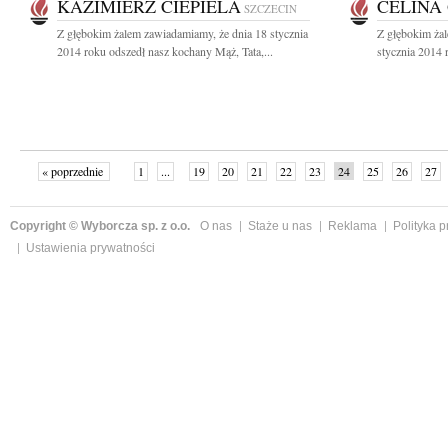
KAZIMIERZ CIEPIELA
CELINA
SZCZECIN
Z głębokim żalem zawiadamiamy, że dnia 18 stycznia
Z głębokim ża
2014 roku odszedł nasz kochany Mąż, Tata,...
stycznia 2014 
« poprzednie
1
...
19
20
21
22
23
24
25
26
27
»
Copyright © Wyborcza sp. z o.o.
O nas
Staże u nas
Reklama
Polityka 
Ustawienia prywatności