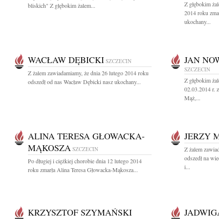
Z głębokim ża
bliskich" Z głębokim żalem...
2014 roku zma
ukochany...
WACŁAW DĘBICKI
JAN NO
SZCZECIN
SZCZECIN
Z żalem zawiadamiamy, że dnia 26 lutego 2014 roku
Z głębokim ża
odszedł od nas Wacław Dębicki nasz ukochany...
02.03.2014 r. 
Mąż,...
ALINA TERESA GŁOWACKA-
JERZY 
MĄKOSZA
SZCZECIN
Z żalem zawia
odszedł na wi
Po długiej i ciężkiej chorobie dnia 12 lutego 2014
i...
roku zmarła Alina Teresa Głowacka-Mąkosza...
KRZYSZTOF SZYMAŃSKI
JADWIG