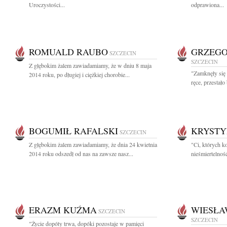
Uroczystości...
odprawiona...
ROMUALD RAUBO
GRZEGO
SZCZECIN
SZCZECIN
Z głębokim żalem zawiadamiamy, że w dniu 8 maja
"Zamknęły się
2014 roku, po długiej i ciężkiej chorobie...
ręce, przestało
BOGUMIŁ RAFALSKI
KRYSTY
SZCZECIN
Z głębokim żalem zawiadamiamy, że dnia 24 kwietnia
"Ci, których k
2014 roku odszedł od nas na zawsze nasz...
nieśmiertelnoś
ERAZM KUŹMA
WIESŁA
SZCZECIN
SZCZECIN
"Życie dopóty trwa, dopóki pozostaje w pamięci