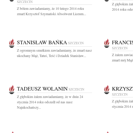
SZCZECIN
Z głębokim żal
Z bólem zawiadamiamy, że 10 lutego 2014 roku
2014 roku odes
zmarł Krzysztof Szymański Absolwent Liceum...
STANISŁAW BAŃKA
FRANCI
SZCZECIN
SZCZECIN
Z ogromnym smutkiem zawiadamiamy, że zmarł nasz
Z żalem zawiad
ukochany Mąż, Tatuś, Teść i Dziadek Stanisław...
zmarł mój Mąż
TADEUSZ WOLANIN
KRZYSZ
SZCZECIN
SZCZECIN
Z głębokim żalem zawiadamiamy, że w dniu 24
Z głębokim ża
stycznia 2014 roku odszedł od nas nasz
stycznia 2014 
Najukochańszy...