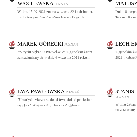
WASILEWSKA
MATUSZ
POZNAŃ
W dniu 15.09.2021 zmarła w wieku 82 lat dr hab. n.
Dnia 10 sierpn
med. Grażyna Cywińska-Wasilewska Pogrzeb...
Tadeusz Klemen
MAREK GÓRECKI
LECH 
POZNAŃ
"W życiu piękne są tylko chwile" Z głębokim żalem
Z głębokim ża
zawiadamiamy, że w dniu 4 września 2021 roku...
2021 r. odszed
EWA PAWŁOWSKA
STANIS
POZNAŃ
POZNAŃ
"Umarłych wieczność dotąd trwa, dokąd pamięcią im
W dniu 29 sier
się płaci." Wisława Szymborska Z głębokim...
nasz Kochany T