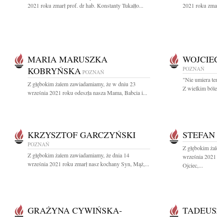
2021 roku zmarł prof. dr hab. Konstanty Tukałło...
2021 roku zmar
MARIA MARUSZKA
WOJCIE
KOBRYŃSKA
POZNAŃ
POZNAŃ
"Nie umiera te
Z głębokim żalem zawiadamiamy, że w dniu 23
Z wielkim bóle
września 2021 roku odeszła nasza Mama, Babcia i...
KRZYSZTOF GARCZYŃSKI
STEFAN
POZNAŃ
Z głębokim ża
Z głębokim żalem zawiadamiamy, że dnia 14
września 2021
września 2021 roku zmarł nasz kochany Syn, Mąż,...
Ojciec,...
GRAŻYNA CYWIŃSKA-
TADEUS