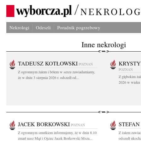
Nekrologi
Odeszli
Poradnik pogrzebowy
Inne nekrologi
TADEUSZ KOTŁOWSKI
KRYST
POZNAŃ
POZNAŃ
Z ogromnym żalem i bólem w sercu zawiadamiamy,
Z głębokim żal
że w dniu 3 sierpnia 2026 r. odszedł od...
2026 w wieku 9
JACEK BORKOWSKI
STEFAN
POZNAŃ
Z ogromnym smutkiem informujemy, że w dniu 8.10
Z żalem zawiad
zmarł nasz Mąż i Ojciec Jacek Borkowski Msza...
odszedł ukocha