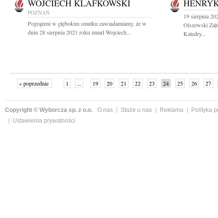
WOJCIECH KLAFKOWSKI
HENRYK
POZNAŃ
19 sierpnia 20
Pogrążeni w głębokim smutku zawiadamiamy, że w
Olszewski Zało
dniu 28 sierpnia 2021 roku zmarł Wojciech...
Katedry...
« poprzednie
1
...
19
20
21
22
23
24
25
26
27
»
Copyright © Wyborcza sp. z o.o.
O nas
Staże u nas
Reklama
Polityka 
Ustawienia prywatności