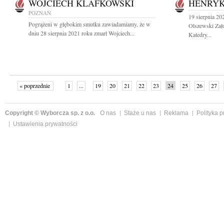
WOJCIECH KLAFKOWSKI
HENRYK
POZNAŃ
19 sierpnia 20
Pogrążeni w głębokim smutku zawiadamiamy, że w
Olszewski Zało
dniu 28 sierpnia 2021 roku zmarł Wojciech...
Katedry...
« poprzednie
1
...
19
20
21
22
23
24
25
26
27
»
Copyright © Wyborcza sp. z o.o.
O nas
Staże u nas
Reklama
Polityka 
Ustawienia prywatności