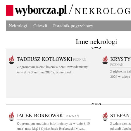
Nekrologi
Odeszli
Poradnik pogrzebowy
Inne nekrologi
TADEUSZ KOTŁOWSKI
KRYST
POZNAŃ
POZNAŃ
Z ogromnym żalem i bólem w sercu zawiadamiamy,
Z głębokim żal
że w dniu 3 sierpnia 2026 r. odszedł od...
2026 w wieku 9
JACEK BORKOWSKI
STEFAN
POZNAŃ
Z ogromnym smutkiem informujemy, że w dniu 8.10
Z żalem zawiad
zmarł nasz Mąż i Ojciec Jacek Borkowski Msza...
odszedł ukocha