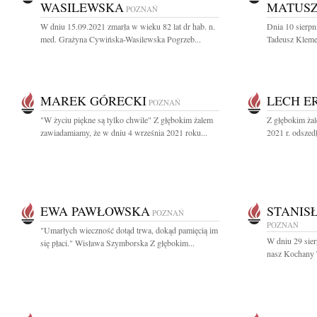
WASILEWSKA
MATUSZ
POZNAŃ
W dniu 15.09.2021 zmarła w wieku 82 lat dr hab. n.
Dnia 10 sierpn
med. Grażyna Cywińska-Wasilewska Pogrzeb...
Tadeusz Klemen
MAREK GÓRECKI
LECH 
POZNAŃ
"W życiu piękne są tylko chwile" Z głębokim żalem
Z głębokim ża
zawiadamiamy, że w dniu 4 września 2021 roku...
2021 r. odszed
EWA PAWŁOWSKA
STANIS
POZNAŃ
POZNAŃ
"Umarłych wieczność dotąd trwa, dokąd pamięcią im
W dniu 29 sier
się płaci." Wisława Szymborska Z głębokim...
nasz Kochany T