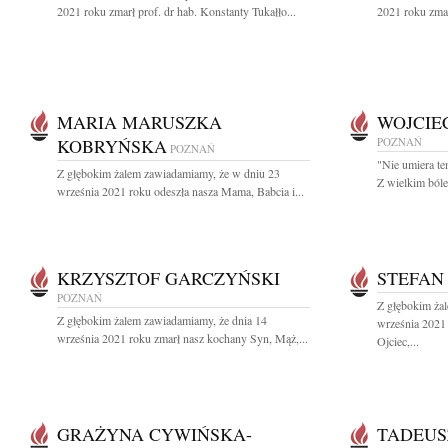
2021 roku zmarł prof. dr hab. Konstanty Tukałło...
2021 roku zmar
MARIA MARUSZKA
WOJCIE
KOBRYŃSKA
POZNAŃ
POZNAŃ
"Nie umiera te
Z głębokim żalem zawiadamiamy, że w dniu 23
Z wielkim bóle
września 2021 roku odeszła nasza Mama, Babcia i...
KRZYSZTOF GARCZYŃSKI
STEFAN
POZNAŃ
Z głębokim ża
Z głębokim żalem zawiadamiamy, że dnia 14
września 2021
września 2021 roku zmarł nasz kochany Syn, Mąż,...
Ojciec,...
GRAŻYNA CYWIŃSKA-
TADEUS