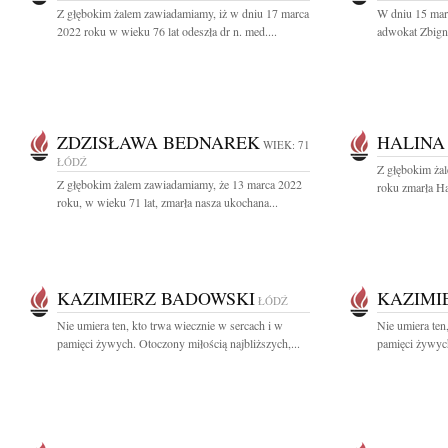
Z głębokim żalem zawiadamiamy, iż w dniu 17 marca
W dniu 15 mar
2022 roku w wieku 76 lat odeszła dr n. med....
adwokat Zbign
ZDZISŁAWA BEDNAREK
HALINA
WIEK: 71
ŁÓDŹ
Z głębokim ża
Z głębokim żalem zawiadamiamy, że 13 marca 2022
roku zmarła Ha
roku, w wieku 71 lat, zmarła nasza ukochana...
KAZIMIERZ BADOWSKI
KAZIMI
ŁÓDŹ
Nie umiera ten, kto trwa wiecznie w sercach i w
Nie umiera ten
pamięci żywych. Otoczony miłością najbliższych,...
pamięci żywych