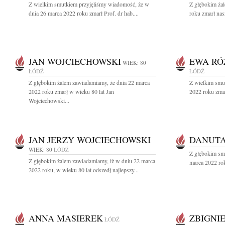
Z wielkim smutkiem przyjęliśmy wiadomość, że w
Z głębokim ża
dnia 26 marca 2022 roku zmarł Prof. dr hab....
roku zmarł nas
JAN WOJCIECHOWSKI
EWA RÓ
WIEK: 80
ŁÓDŹ
ŁÓDŹ
Z głębokim żalem zawiadamiamy, że dnia 22 marca
Z wielkim smu
2022 roku zmarł w wieku 80 lat Jan
2022 roku zma
Wojciechowski...
JAN JERZY WOJCIECHOWSKI
DANUT
WIEK: 80
ŁÓDŹ
Z głębokim sm
Z głębokim żalem zawiadamiamy, iż w dniu 22 marca
marca 2022 rok
2022 roku, w wieku 80 lat odszedł najlepszy...
ANNA MASIEREK
ZBIGNI
ŁÓDŹ