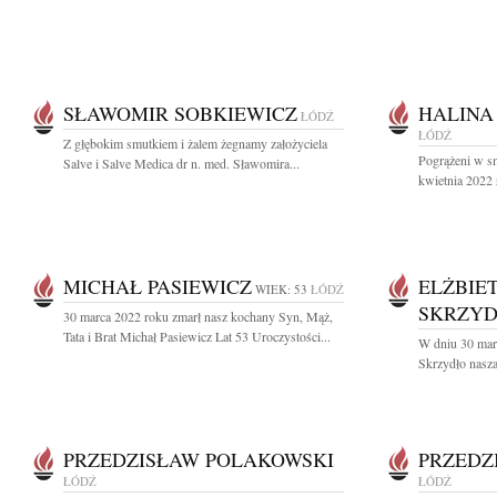
SŁAWOMIR SOBKIEWICZ
HALINA
ŁÓDŹ
ŁÓDŹ
Z głębokim smutkiem i żalem żegnamy założyciela
Pogrążeni w s
Salve i Salve Medica dr n. med. Sławomira...
kwietnia 2022 
MICHAŁ PASIEWICZ
ELŻBIET
WIEK: 53
ŁÓDŹ
SKRZY
30 marca 2022 roku zmarł nasz kochany Syn, Mąż,
Tata i Brat Michał Pasiewicz Lat 53 Uroczystości...
W dniu 30 marc
Skrzydło nasza
PRZEDZISŁAW POLAKOWSKI
PRZEDZ
ŁÓDŹ
ŁÓDŹ