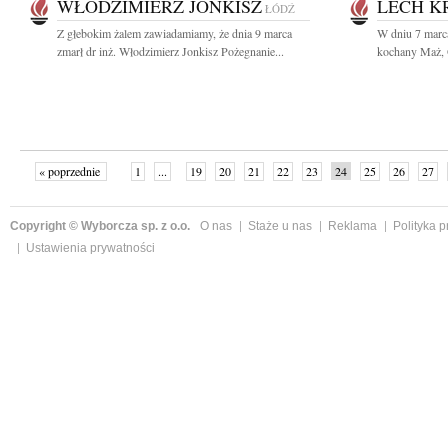
WŁODZIMIERZ JONKISZ
LECH K
ŁÓDŹ
Z głebokim żalem zawiadamiamy, że dnia 9 marca
W dniu 7 marc
zmarł dr inż. Włodzimierz Jonkisz Pożegnanie...
kochany Maż, O
« poprzednie
1
...
19
20
21
22
23
24
25
26
27
»
Copyright © Wyborcza sp. z o.o.
O nas
Staże u nas
Reklama
Polityka 
Ustawienia prywatności