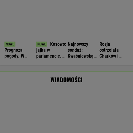
Nie będzie nowej umowy TVP z Kościołem.
Obowiązuje ta podpisana przez Kurskiego
MARCIN KOZŁOWSKI
Wyniki Lotto 08.08.2026 - EkstraPensja,
EkstraPremia, Kaskada, Lotto, LottoPlus,
MiniLotto, MultiMulti