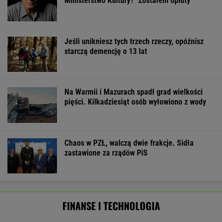
strategiczna inwestycja dla polskiego
eksportu
MATERIAŁ PROMOCYJNY
Oszuści wzięli na nią pożyczkę, bank zażądał
spłaty. Jest decyzja sądu
BIZNES