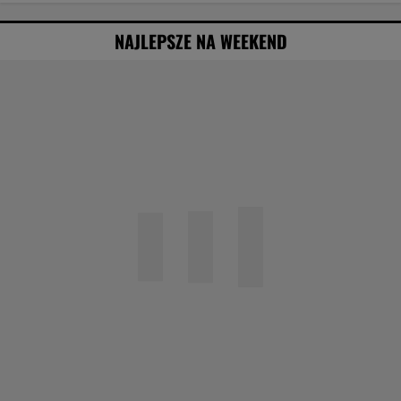
NAJLEPSZE NA WEEKEND
Agata Kulesza w komedii romantycznej? Ten
duet mógłby podbić kina
Obejrzałam najgorszy film tego roku. Po seansie
zostaje tylko niesmak