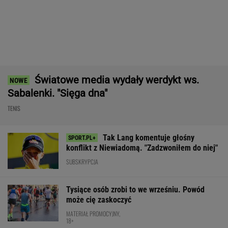
Nie ma wątpliwości, że to nowy król
segmentu. I jeszcze ta oferta - WOW! X3 z
Bawarii robi szał na drogach
MATERIAŁ PROMOCYJNY
Świątek ujawniła, co krzyczała
Abramowicz w trakcie meczu z Kostiuk
TENIS
Nocna sensacja w meczu Sabalenki! Nie
będzie wielkiego hitu w Toronto
TENIS
Takiego meczu Iga Świątek nie
zagrała od miesięcy. Sukces większy niż się