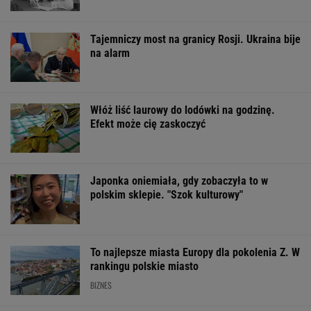
Finał wyprzedaży w Eobuwie - kultowe
Birkenstocki w końcu na promocji
OFERTY AVANTI24
Dlaczego warto
Usunęliśmy
Nie tiramisu ani
spryskać klucze
jedno słowo z tytułów
lody. Z kawy ro
octem? Sztuczka,
polskich filmów.
deser jak z dob
której mało kto używa
Rozwiążesz
cukierni
bezbłędnie?
ŻYĆ LEPIEJ