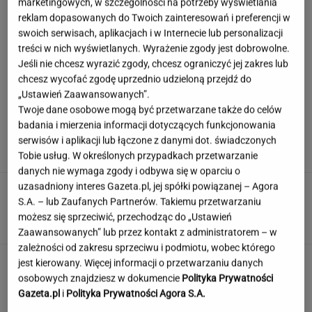
marketingowych, w szczególności na potrzeby wyświetlania
reklam dopasowanych do Twoich zainteresowań i preferencji w
swoich serwisach, aplikacjach i w Internecie lub personalizacji
Niewielu wie, że Polk jest ojczymem posłanki
treści w nich wyświetlanych. Wyrażenie zgody jest dobrowolne.
KO. Kłócą się o politykę?
Jeśli nie chcesz wyrazić zgody, chcesz ograniczyć jej zakres lub
chcesz wycofać zgodę uprzednio udzieloną przejdź do
„Ustawień Zaawansowanych”.
Twoje dane osobowe mogą być przetwarzane także do celów
Tak Lang komentuje głośny
badania i mierzenia informacji dotyczących funkcjonowania
konflikt z Niewiadomą. "Zadzwoniłem do niej"
serwisów i aplikacji lub łączone z danymi dot. świadczonych
SUBSKRYPCJA
Tobie usług. W określonych przypadkach przetwarzanie
danych nie wymaga zgody i odbywa się w oparciu o
uzasadniony interes Gazeta.pl, jej spółki powiązanej – Agora
Quiz czytelniczy. Te tytuły powinien znać
S.A. – lub Zaufanych Partnerów. Takiemu przetwarzaniu
każdy wykształcony człowiek!
możesz się sprzeciwić, przechodząc do „Ustawień
Zaawansowanych” lub przez kontakt z administratorem – w
zależności od zakresu sprzeciwu i podmiotu, wobec którego
Jedno przekonanie może utrudniać życie
jest kierowany. Więcej informacji o przetwarzaniu danych
osobom z astygmatyzmem. Zwłaszcza latem
osobowych znajdziesz w dokumencie
Polityka Prywatności
Gazeta.pl
i
Polityka Prywatności Agora S.A.
MATERIAŁ PROMOCYJNY