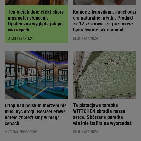
Ten olejek daje efekt skóry
Koniec z hybrydami, nadchodzi
muśniętej słońcem.
era naturalnej płytki. Produkt
Opalenizna wygląda jak po
za 12 zł sprawi, że paznokcie
wakacjach
będą twarde jak diament
OFERTY AVANTI24
OFERTY AVANTI24
Ta pistacjowa torebka
Urlop nad polskim morzem nie
WITTCHEN skradła nasze
musi być drogi. Bestsellerowe
serca. Skórzana perełka
hotele znaleźliśmy w mega
właśnie trafiła na wyprzedaż
cenach!
OFERTY AVANTI24
MATERIAŁ PROMOCYJNY