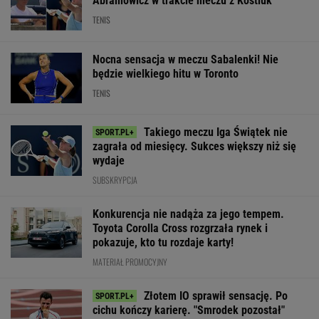
Tak Hiszpanie ocenili
Polka wskazała
zaprosiła na śl
Szczęsnego
największą zmianę
swoich rodzicó
WIĘCEJ NIŻ WYNIK. SUBSKRYBUJ
POLITYKA
Kosowo:
Najnowszy
Rosja
Prognoza
jajka w
sondaż:
ostrzelała
pogody. W
parlamencie.
Kwaśniewską
Charków i
poniedziałek
Premier
najlepszą
Odessę.