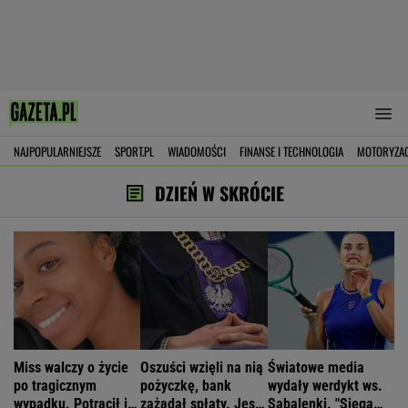
NAJPOPULARNIEJSZE
SPORT.PL
WIADOMOŚCI
FINANSE I TECHNOLOGIA
MOTORYZA
DZIEŃ W SKRÓCIE
Miss walczy o życie
Oszuści wzięli na nią
Światowe media
po tragicznym
pożyczkę, bank
wydały werdykt ws.
wypadku. Potrącił ją
zażądał spłaty. Jest
Sabalenki. "Sięga