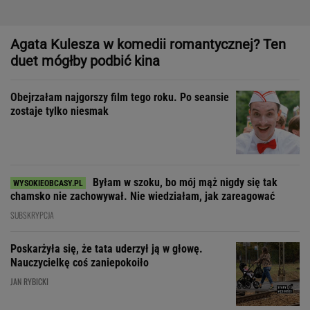
Byłam w szoku, bo mój mąż nigdy się tak
chamsko nie zachowywał. Nie wiedziałam, jak zareagować
SUBSKRYPCJA
Poskarżyła się, że tata uderzył ją w głowę.
Nauczycielkę coś zaniepokoiło
JAN RYBICKI
Dom, do którego nie dało się wejść. Przekroczyłam próg
mediolańskiego apartamentu Osvalda Borsaniego
"Patrz w talerz, a nie w cycki".
Jak długo jeszcze matki będą to znosić
SUBSKRYPCJA