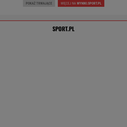
TENIS
Tak Lang komentuje głośny
konflikt z Niewiadomą. "Zadzwoniłem do niej"
SUBSKRYPCJA
Tysiące osób zrobi to we wrześniu. Powód
może cię zaskoczyć
MATERIAŁ PROMOCYJNY,
18+