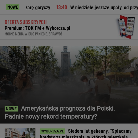
czarę goryczy
W niedziele jeszcze upały, od przyszłego tygo
NOWE
OFERTA SUBSKRYPCJI
Premium: TOK FM + Wyborcza.pl
MOCNE MEDIA W DUO PAKIECIE. SPRAWDŹ
Amerykańska prognoza dla Polski.
Padnie nowy rekord temperatury?
Siedem lat gehenny. "Spłacamy
kredyty za mieszkania, w których mieszkają