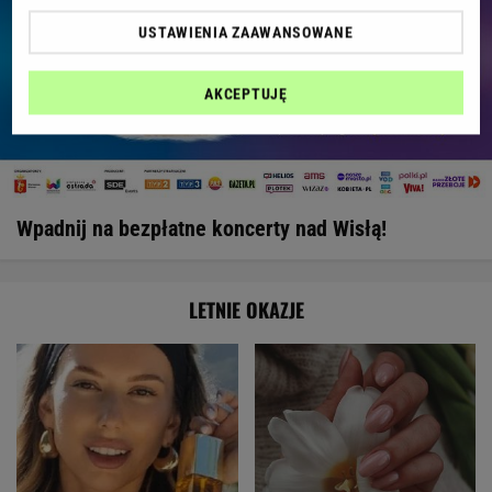
USTAWIENIA ZAAWANSOWANE
AKCEPTUJĘ
Wpadnij na bezpłatne koncerty nad Wisłą!
LETNIE OKAZJE