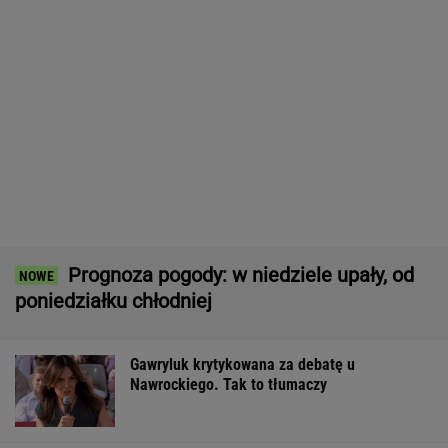
Miss walczy o życie po tragicznym
wypadku. Potrącił ją sześciolatek
Quiz z ortografii dla prymusów. Sprawdź, czy
potrafisz zapisać te wyrazy