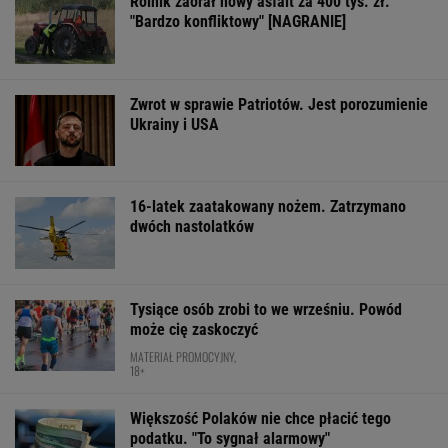
Daniel Olbrychski ocenzurowany przez
Ministerstwo Kultury? "Zostałem opluty"
Jeśli unikniesz tych trzech rzeczy, opóźnisz
starczą demencję o 13 lat
Na Warmii i Mazurach spadł grad wielkości
pięści. Kilkadziesiąt osób wyłowiono z wody
Chaos w PZŁ, walczą dwie frakcje. Sidła
zastawione za rządów PiS