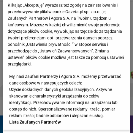
Klikając „Akceptuję” wyrażasz też zgodę na zainstalowanie i
"Wymieniłam mojego byłego na
przechowywanie plików cookie Gazeta.pl sp. z o.o., jej
jego wujka milionera". Tak wciągają
Zaufanych Partnerów i Agora S.A. na Twoim urządzeniu
mikrodramy
końcowym. Możesz w każdej chwili zmienić swoje preferencje
SUBSKRYPCJA
dotyczące plików cookie, wywołując narzędzie do zarządzania
twoimi preferencjami dot. przetwarzania danych poprzez
Teściowa mówi, że jest mamą jej
odnośnik „Ustawienia prywatności ” w stopce serwisu i
dziecka. "Chyba oszaleję"
przechodząc do „Ustawień Zaawansowanych”. Zmiana
KLAUDIA KIERZKOWSKA
ustawień plików cookie możliwa jest także za pomocą ustawień
przeglądarki.
DOMINIK
KACPER
MICHAŁ
JUSTYNA
Autorzy:
My, nasi Zaufani Partnerzy i Agora S.A. możemy przetwarzać
SENKOWSKI
KOLIBABSKI
TRELA
BRYCZKOWSKA
dane osobowe w następujących celach:
PROBLEMY POLSKICH SIATKARZY
ZNAK Z '30'
WISŁAWA SZYMBORSKA
Użycie dokładnych danych geolokalizacyjnych. Aktywne
skanowanie charakterystyki urządzenia do celów
identyfikacji. Przechowywanie informacji na urządzeniu lub
DZIEJE SIĘ!
dostęp do nich. Spersonalizowane reklamy i treści, pomiar
reklam i treści, badnie odbiorców i ulepszanie usług.
Lista Zaufanych Partnerów