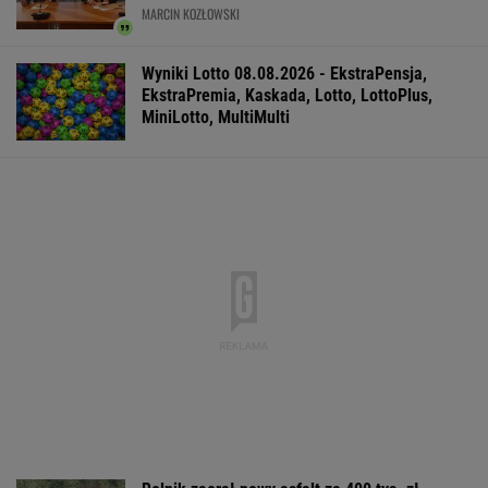
Większość Polaków nie chce płacić tego
podatku. "To sygnał alarmowy"
IMGW pokazał nową
Manifestacja w
Wyniki Lotto
prognozę. Upały
Warszawie.
07.08.2026 -
wracają do Polski
Organizatorzy mają
EkstraPensja,
siedem postulatów
EkstraPremia,
EuroJackpot, K
MiniLotto, Mult
WSPÓŁPRACA PŁATNA Z WYBORCZA.PL
ZROZUM, POZNAJ, ODKRYWAJ
SEKCJA Z SUBSKRYPCJĄ