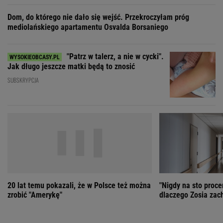
20 lat temu pokazali, że w Polsce też można
"Nigdy na sto proce
zrobić "Amerykę"
dlaczego Zosia zac
ZOBACZ WSZYSTKIE
Wybierz miasto
PEŁNA POGODA
Załaduj ponownie