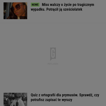
Tajemniczy most na granicy Rosji. Ukraina bije
na alarm
Włóż liść laurowy do lodówki na godzinę.
Efekt może cię zaskoczyć
Japonka oniemiała, gdy zobaczyła to w
polskim sklepie. "Szok kulturowy"
To najlepsze miasta Europy dla pokolenia Z. W
rankingu polskie miasto
BIZNES