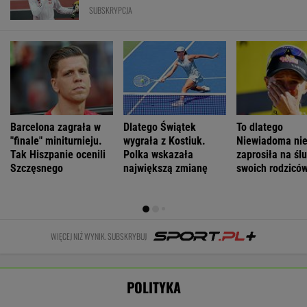
może nawet
zaatakowany
pierwszą damą
Zginęły dwie
spaść grad
podczas obrad
osoby
WIADOMOŚCI
Łukaszenka odpowie za współudział w
rosyjskiej agresji? "Mamy dowody"