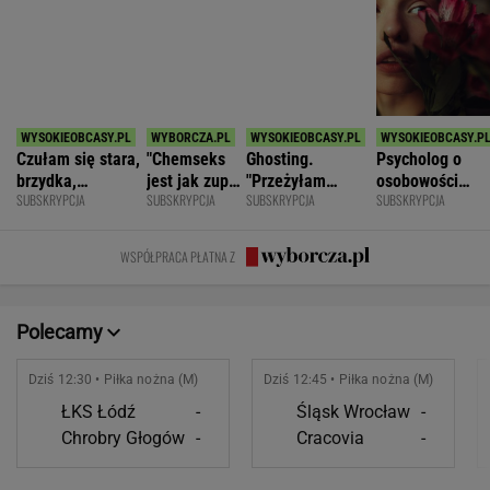
SPORT.PL
Światowe media wydały werdykt ws.
Sabalenki. "Sięga dna"