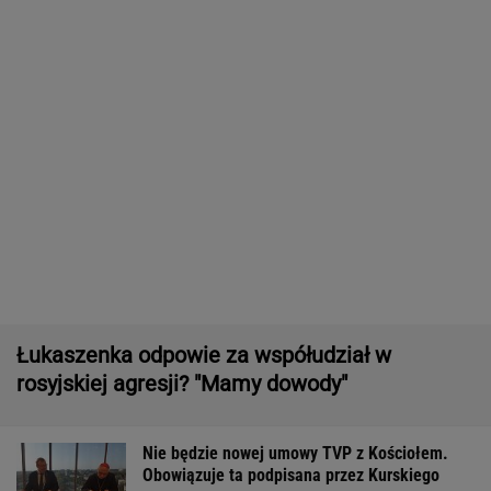
Rolnik zaorał nowy asfalt za 400 tys. zł.
"Bardzo konfliktowy" [NAGRANIE]
Zwrot w sprawie Patriotów. Jest porozumienie
Ukrainy i USA
16-latek zaatakowany nożem. Zatrzymano
dwóch nastolatków
Tysiące osób zrobi to we wrześniu. Powód
może cię zaskoczyć
MATERIAŁ PROMOCYJNY,
18+