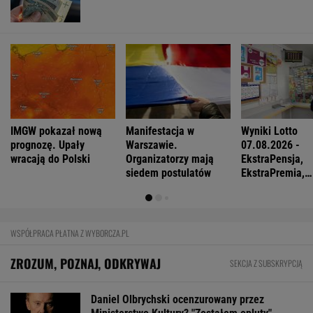
FINANSE I TECHNOLOGIA
Sprzęt już jest. Grenlandia ostrzega
Amerykanów, by nie zaczynali odwiertów
BIZNES
Pierwszy etap GAT zakończony. To