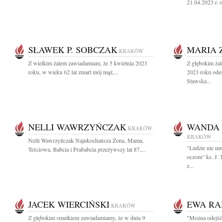
21.04.2023 r. o
SŁAWEK P. SOBCZAK
MARIA 
KRAKÓW
Z wielkim żalem zawiadamiam, że 5 kwietnia 2023
Z głębokim ża
roku, w wieku 62 lat zmarł mój mąż,...
2023 roku ode
Stawska...
NELLI WAWRZYŃCZAK
WANDA 
KRAKÓW
KRAKÓW
Nelli Wawrzyńczak Najukochańsza Żona, Mama,
"Ludzie nie um
Teściowa, Babcia i Prababcia przeżywszy lat 87,...
oczom" ks. J.
z...
JACEK WIERCIŃSKI
EWA RA
KRAKÓW
Z głębokim smutkiem zawiadamiamy, że w dniu 9
"Można odejść 