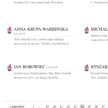
kwietnia 2023 roku zmarł Jacek Wierciński...
J. Twardowski
ANNA KRUPA-WARBIŃSKA
MICHAŁ
KRAKÓW
Michał Grelak
"Ktoś tutaj był i był, a potem nagle zniknął i
wieku 86 lat. 
uporczywie go nie ma." Wisława Szymborska Z...
JAN BOROWIEC
RYSZAR
KRAKÓW
Jan Borowiec Najukochańszy Tato, Brat i Dziadek
Ryszard Stolzm
Przeżywszy lat 91, po długiej chorobie,...
Teść, Dziadek 
« poprzednie
1
...
19
20
21
22
23
24
25
26
27