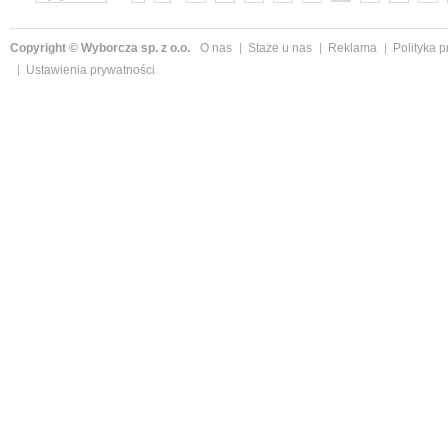
»
Copyright © Wyborcza sp. z o.o.
O nas
Staże u nas
Reklama
Polityka 
Ustawienia prywatności