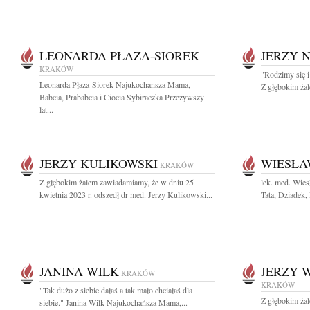
LEONARDA PŁAZA-SIOREK
JERZY 
KRAKÓW
"Rodzimy się i
Leonarda Płaza-Siorek Najukochansza Mama,
Z głębokim żal
Babcia, Prababcia i Ciocia Sybiraczka Przeżywszy
lat...
JERZY KULIKOWSKI
WIESŁA
KRAKÓW
Z głębokim żalem zawiadamiamy, że w dniu 25
lek. med. Wie
kwietnia 2023 r. odszedł dr med. Jerzy Kulikowski...
Tata, Dziadek, 
JANINA WILK
JERZY 
KRAKÓW
KRAKÓW
"Tak dużo z siebie dałaś a tak mało chciałaś dla
Z głębokim ża
siebie." Janina Wilk Najukochańsza Mama,...