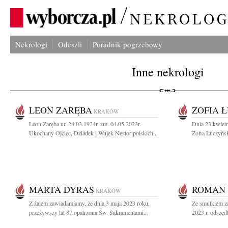
Nekrologi
Odeszli
Poradnik pogrzebowy
Inne nekrologi
LEON ZARĘBA
ZOFIA 
KRAKÓW
Leon Zaręba ur. 24.03.1924r. zm. 04.05.2023r.
Dnia 23 kwietn
Ukochany Ojciec, Dziadek i Wujek Nestor polskich...
Zofia Łuczyńsk
MARTA DYRAS
ROMAN 
KRAKÓW
Z żalem zawiadamiamy, że dnia 3 maja 2023 roku,
Ze smutkiem z
przeżywszy lat 87,opatrzona Św. Sakramentami...
2023 r. odszed