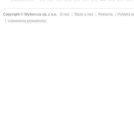
»
Copyright © Wyborcza sp. z o.o.
O nas
Staże u nas
Reklama
Polityka 
Ustawienia prywatności