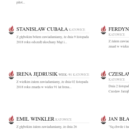
pilot...
STANISŁAW CUBAŁA
FERDYN
KATOWICE
KATOWICE
Z głębokim bólem zawiadamiamy, że dnia 9 listopada
Z żalem zawiad
2018 roku odszedł ukochany Mąż i...
zmarł w wieku 
IRENA JĘDRUSIK
CZESŁA
WIEK: 91
KATOWICE
KATOWICE
Z wielkim żalem zawiadamiamy, że dnia 02 listopada
Dnia 2 listopa
2018 roku zmarła w wieku 91 lat Irena...
Czesław Jarząb
EMIL WINKLER
JAN BŁ
KATOWICE
Z głębokim żalem zawiadamiamy, że dnia 26
"Są chwile i lu