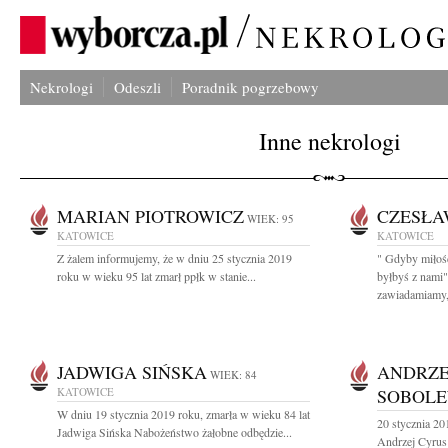
Nekrologi
Odeszli
Poradnik pogrzebowy
Inne nekrologi
MARIAN PIOTROWICZ
CZESŁA
WIEK: 95
KATOWICE
KATOWICE
Z żalem informujemy, że w dniu 25 stycznia 2019
" Gdyby miłość
roku w wieku 95 lat zmarł ppłk w stanie...
byłbyś z nami
zawiadamiamy,.
JADWIGA SIŃSKA
ANDRZE
WIEK: 84
KATOWICE
SOBOLE
W dniu 19 stycznia 2019 roku, zmarła w wieku 84 lat
20 stycznia 20
Jadwiga Sińska Nabożeństwo żałobne odbędzie...
Andrzej Cyrus 