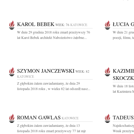
KAROL BEBEK
ŁUCJA 
WIEK: 76
KATOWICE
W dniu 29 grudnia 2018 roku zmarł przeżywszy 76
W dniu 21 grud
lat Karol Bebek architekt Nabożeństwo żałobne...
poezji, filmu, 
SZYMON JANCZEWSKI
KAZIMI
WIEK: 82
KATOWICE
SKOCZ
Z głębokim żalem zawiadamiamy, że dnia 29
W dniu 18 lis
listopada 2018 roku , w wieku 82 lat odszedł nasz...
lat Kazimiera
ROMAN GAWLAS
TADEUS
KATOWICE
Z głębokim żalem zawiadamiamy, że dnia 13
Najukochańszy
listopada 2018 roku zmarł przeżywszy 77 lat mjr
Wnuk przeżywszy