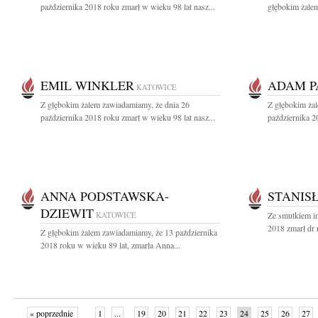
października 2018 roku zmarł w wieku 98 lat nasz...
głębokim żalem
EMIL WINKLER
ADAM P
KATOWICE
Z głębokim żalem zawiadamiamy, że dnia 26
Z głębokim ża
października 2018 roku zmarł w wieku 98 lat nasz...
października 20
ANNA PODSTAWSKA-
STANIS
DZIEWIT
KATOWICE
Ze smutkiem in
2018 zmarł dr 
Z głębokim żalem zawiadamiamy, że 13 października
2018 roku w wieku 89 lat, zmarła Anna...
« poprzednie
1
...
19
20
21
22
23
24
25
26
27