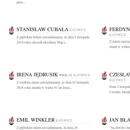
pilot...
STANISŁAW CUBAŁA
FERDYN
KATOWICE
KATOWICE
Z głębokim bólem zawiadamiamy, że dnia 9 listopada
Z żalem zawiad
2018 roku odszedł ukochany Mąż i...
zmarł w wieku 
IRENA JĘDRUSIK
CZESŁA
WIEK: 91
KATOWICE
KATOWICE
Z wielkim żalem zawiadamiamy, że dnia 02 listopada
Dnia 2 listopa
2018 roku zmarła w wieku 91 lat Irena...
Czesław Jarząb
EMIL WINKLER
JAN BŁ
KATOWICE
Z głębokim żalem zawiadamiamy, że dnia 26
"Są chwile i lu