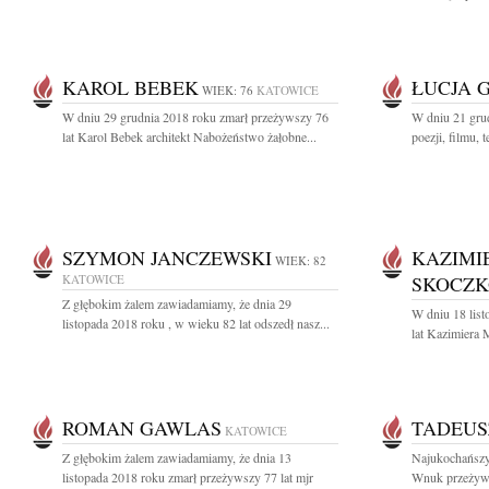
KAROL BEBEK
ŁUCJA 
WIEK: 76
KATOWICE
W dniu 29 grudnia 2018 roku zmarł przeżywszy 76
W dniu 21 grud
lat Karol Bebek architekt Nabożeństwo żałobne...
poezji, filmu, 
SZYMON JANCZEWSKI
KAZIMI
WIEK: 82
KATOWICE
SKOCZ
Z głębokim żalem zawiadamiamy, że dnia 29
W dniu 18 lis
listopada 2018 roku , w wieku 82 lat odszedł nasz...
lat Kazimiera
ROMAN GAWLAS
TADEUS
KATOWICE
Z głębokim żalem zawiadamiamy, że dnia 13
Najukochańszy
listopada 2018 roku zmarł przeżywszy 77 lat mjr
Wnuk przeżywszy