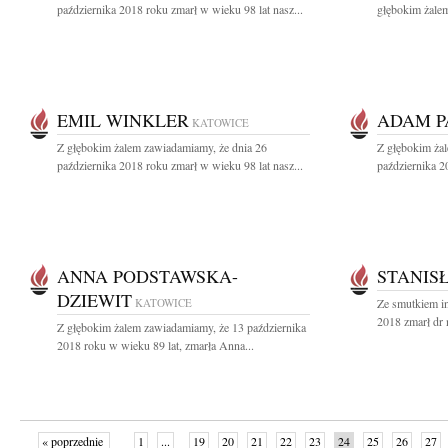
października 2018 roku zmarł w wieku 98 lat nasz...
głębokim żalem
EMIL WINKLER
ADAM P
KATOWICE
Z głębokim żalem zawiadamiamy, że dnia 26
Z głębokim ża
października 2018 roku zmarł w wieku 98 lat nasz...
października 20
ANNA PODSTAWSKA-
STANIS
DZIEWIT
KATOWICE
Ze smutkiem in
2018 zmarł dr 
Z głębokim żalem zawiadamiamy, że 13 października
2018 roku w wieku 89 lat, zmarła Anna...
« poprzednie
1
...
19
20
21
22
23
24
25
26
27