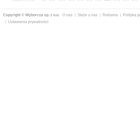
»
Copyright © Wyborcza sp. z o.o.
O nas
Staże u nas
Reklama
Polityka 
Ustawienia prywatności