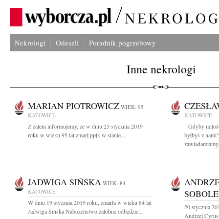
Nekrologi
Odeszli
Poradnik pogrzebowy
Inne nekrologi
MARIAN PIOTROWICZ
CZESŁA
WIEK: 95
KATOWICE
KATOWICE
Z żalem informujemy, że w dniu 25 stycznia 2019
" Gdyby miłość
roku w wieku 95 lat zmarł ppłk w stanie...
byłbyś z nami
zawiadamiamy,.
JADWIGA SIŃSKA
ANDRZE
WIEK: 84
KATOWICE
SOBOLE
W dniu 19 stycznia 2019 roku, zmarła w wieku 84 lat
20 stycznia 20
Jadwiga Sińska Nabożeństwo żałobne odbędzie...
Andrzej Cyrus 