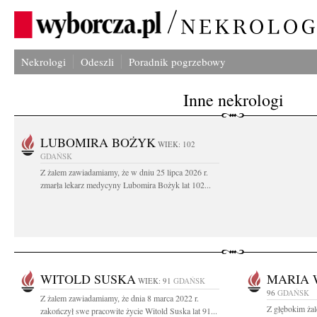
Nekrologi
Odeszli
Poradnik pogrzebowy
Inne nekrologi
LUBOMIRA BOŻYK
WIEK: 102
GDAŃSK
Z żalem zawiadamiamy, że w dniu 25 lipca 2026 r.
zmarła lekarz medycyny Lubomira Bożyk lat 102...
WITOLD SUSKA
MARIA 
WIEK: 91
GDAŃSK
96
GDAŃSK
Z żalem zawiadamiamy, że dnia 8 marca 2022 r.
Z głębokim ża
zakończył swe pracowite życie Witold Suska lat 91...