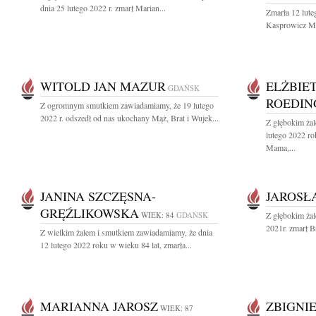
dnia 25 lutego 2022 r. zmarł Marian...
Zmarła 12 lute
Kasprowicz Mi
WITOLD JAN MAZUR
ELŻBIE
GDAŃSK
ROEDIN
Z ogromnym smutkiem zawiadamiamy, że 19 lutego
2022 r. odszedł od nas ukochany Mąż, Brat i Wujek...
Z głębokim ża
lutego 2022 ro
Mama,...
JANINA SZCZĘSNA-
JAROSŁ
GRĘŹLIKOWSKA
WIEK: 84
GDAŃSK
Z głębokim żal
2021r. zmarł Br
Z wielkim żalem i smutkiem zawiadamiamy, że dnia
12 lutego 2022 roku w wieku 84 lat, zmarła...
MARIANNA JAROSZ
ZBIGNI
WIEK: 87