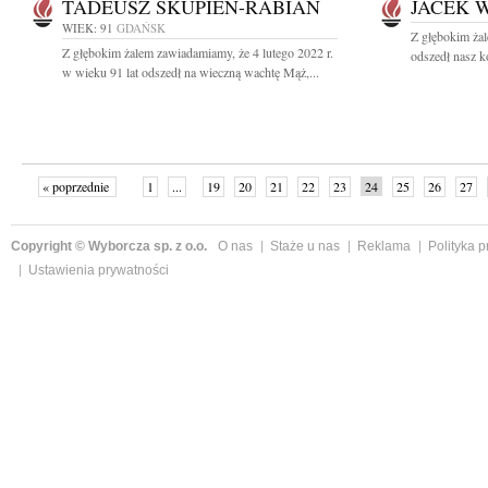
TADEUSZ SKUPIEŃ-RABIAN
JACEK 
WIEK: 91
GDAŃSK
Z głębokim żal
Z głębokim żalem zawiadamiamy, że 4 lutego 2022 r.
odszedł nasz k
w wieku 91 lat odszedł na wieczną wachtę Mąż,...
« poprzednie
1
...
19
20
21
22
23
24
25
26
27
»
Copyright © Wyborcza sp. z o.o.
O nas
Staże u nas
Reklama
Polityka 
Ustawienia prywatności