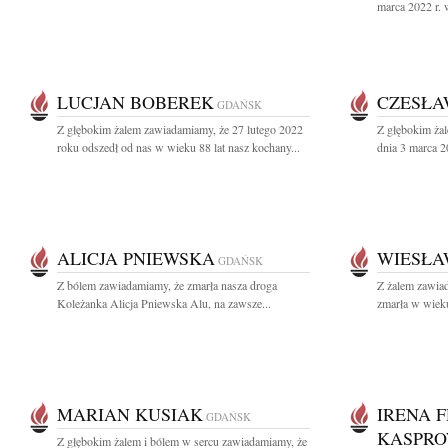
marca 2022 r. 
LUCJAN BOBEREK
CZESŁA
GDAŃSK
Z głębokim żalem zawiadamiamy, że 27 lutego 2022
Z głębokim ża
roku odszedł od nas w wieku 88 lat nasz kochany...
dnia 3 marca 20
ALICJA PNIEWSKA
WIESŁA
GDAŃSK
Z bólem zawiadamiamy, że zmarła nasza droga
Z żalem zawia
Koleżanka Alicja Pniewska Alu, na zawsze...
zmarła w wieku
MARIAN KUSIAK
IRENA 
GDAŃSK
KASPRO
Z głębokim żalem i bólem w sercu zawiadamiamy, że