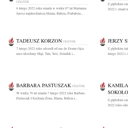
GDAŃSK
Z głębokim sm
6 lutego 2022 roku zmarła w wieku 87 lat Marianna
2022 r. zmarł n
Jarosz najukochańsza Mama, Babcia, Prababcia...
TADEUSZ KORZON
JERZY 
GDAŃSK
7 lutego 2022 roku odszedł od nas do Domu Ojca
Z głębokim ża
nasz ukochany Mąż, Tata, Teść, Dziadek i...
lutego 2022 r.
BARBARA PASTUSZAK
KAMILA
GDAŃSK
SOKOŁ
W wieku 78 lat zmarła 7 lutego 2022 roku Barbara
Pastuszak Ukochana Żona, Mama, Babcia i...
Z głębokim sm
2022 roku odes