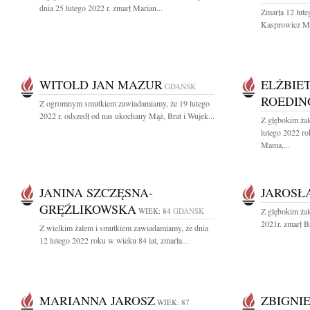
dnia 25 lutego 2022 r. zmarł Marian...
Zmarła 12 lute
Kasprowicz Mi
WITOLD JAN MAZUR
ELŻBIE
GDAŃSK
ROEDIN
Z ogromnym smutkiem zawiadamiamy, że 19 lutego
2022 r. odszedł od nas ukochany Mąż, Brat i Wujek...
Z głębokim ża
lutego 2022 ro
Mama,...
JANINA SZCZĘSNA-
JAROSŁ
GRĘŹLIKOWSKA
WIEK: 84
GDAŃSK
Z głębokim żal
2021r. zmarł Br
Z wielkim żalem i smutkiem zawiadamiamy, że dnia
12 lutego 2022 roku w wieku 84 lat, zmarła...
MARIANNA JAROSZ
ZBIGNI
WIEK: 87