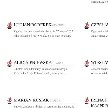
marca 2022 r. 
LUCJAN BOBEREK
CZESŁA
GDAŃSK
Z głębokim żalem zawiadamiamy, że 27 lutego 2022
Z głębokim ża
roku odszedł od nas w wieku 88 lat nasz kochany...
dnia 3 marca 20
ALICJA PNIEWSKA
WIESŁA
GDAŃSK
Z bólem zawiadamiamy, że zmarła nasza droga
Z żalem zawia
Koleżanka Alicja Pniewska Alu, na zawsze...
zmarła w wieku
MARIAN KUSIAK
IRENA 
GDAŃSK
KASPRO
Z głębokim żalem i bólem w sercu zawiadamiamy, że