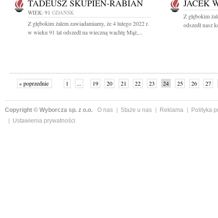
TADEUSZ SKUPIEŃ-RABIAN
JACEK 
WIEK: 91
GDAŃSK
Z głębokim żal
Z głębokim żalem zawiadamiamy, że 4 lutego 2022 r.
odszedł nasz k
w wieku 91 lat odszedł na wieczną wachtę Mąż,...
« poprzednie
1
...
19
20
21
22
23
24
25
26
27
»
Copyright © Wyborcza sp. z o.o.
O nas
Staże u nas
Reklama
Polityka 
Ustawienia prywatności