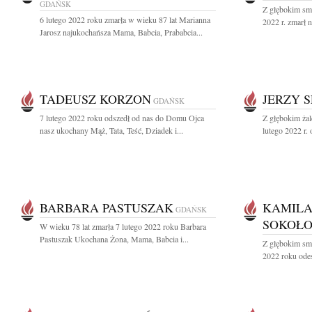
GDAŃSK
Z głębokim sm
6 lutego 2022 roku zmarła w wieku 87 lat Marianna
2022 r. zmarł n
Jarosz najukochańsza Mama, Babcia, Prababcia...
TADEUSZ KORZON
JERZY 
GDAŃSK
7 lutego 2022 roku odszedł od nas do Domu Ojca
Z głębokim ża
nasz ukochany Mąż, Tata, Teść, Dziadek i...
lutego 2022 r.
BARBARA PASTUSZAK
KAMILA
GDAŃSK
SOKOŁ
W wieku 78 lat zmarła 7 lutego 2022 roku Barbara
Pastuszak Ukochana Żona, Mama, Babcia i...
Z głębokim sm
2022 roku odes