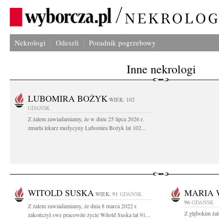
Nekrologi
Odeszli
Poradnik pogrzebowy
Inne nekrologi
LUBOMIRA BOŻYK
WIEK: 102
GDAŃSK
Z żalem zawiadamiamy, że w dniu 25 lipca 2026 r.
zmarła lekarz medycyny Lubomira Bożyk lat 102...
WITOLD SUSKA
MARIA 
WIEK: 91
GDAŃSK
96
GDAŃSK
Z żalem zawiadamiamy, że dnia 8 marca 2022 r.
Z głębokim ża
zakończył swe pracowite życie Witold Suska lat 91...