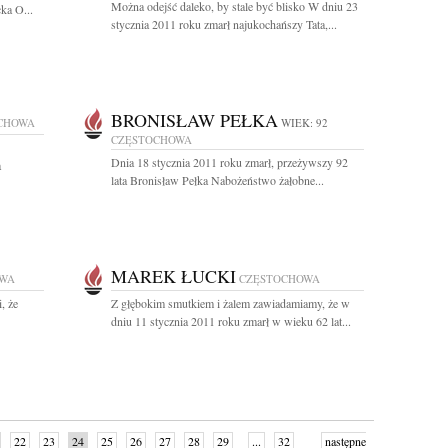
Można odejść daleko, by stale być blisko W dniu 23
ka O...
stycznia 2011 roku zmarł najukochańszy Tata,...
BRONISŁAW PEŁKA
CHOWA
WIEK: 92
CZĘSTOCHOWA
Dnia 18 stycznia 2011 roku zmarł, przeżywszy 92
a
lata Bronisław Pełka Nabożeństwo żałobne...
MAREK ŁUCKI
OWA
CZĘSTOCHOWA
, że
Z głębokim smutkiem i żalem zawiadamiamy, że w
dniu 11 stycznia 2011 roku zmarł w wieku 62 lat...
22
23
24
25
26
27
28
29
...
32
następne