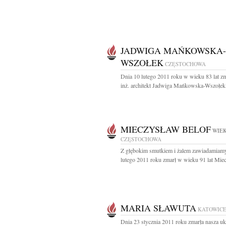
JADWIGA MAŃKOWSKA-
WSZOŁEK
CZĘSTOCHOWA
Dnia 10 lutego 2011 roku w wieku 83 lat z
inż. architekt Jadwiga Mańkowska-Wszołek.
MIECZYSŁAW BELOF
WIEK
CZĘSTOCHOWA
Z głębokim smutkiem i żalem zawiadamiamy
lutego 2011 roku zmarł w wieku 91 lat Miec
MARIA SŁAWUTA
KATOWIC
Dnia 23 stycznia 2011 roku zmarła nasza u