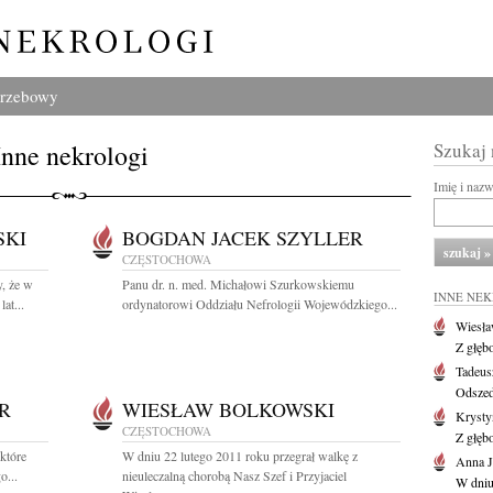
grzebowy
Inne nekrologi
Szukaj
Imię i naz
SKI
BOGDAN JACEK SZYLLER
CZĘSTOCHOWA
, że w
Panu dr. n. med. Michałowi Szurkowskiemu
INNE NE
at...
ordynatorowi Oddziału Nefrologii Wojewódzkiego...
Wiesł
Z głęb
Tadeus
Odszed
R
WIESŁAW BOLKOWSKI
Krysty
CZĘSTOCHOWA
Z głęb
które
W dniu 22 lutego 2011 roku przegrał walkę z
Anna J
o...
nieuleczalną chorobą Nasz Szef i Przyjaciel
W dniu