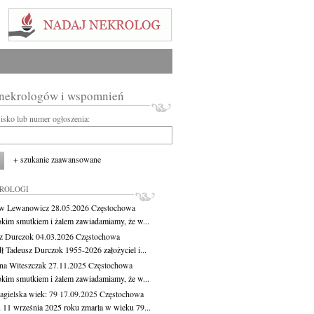
 nekrologów i wspomnień
wisko lub numer ogłoszenia:
+ szukanie zaawansowane
KROLOGI
aw Lewanowicz
28.05.2026
Częstochowa
okim smutkiem i żalem zawiadamiamy, że w...
z Durczok
04.03.2026
Częstochowa
ł Tadeusz Durczok 1955-2026 założyciel i...
na Witeszczak
27.11.2025
Częstochowa
okim smutkiem i żalem zawiadamiamy, że w...
agielska
wiek: 79
17.09.2025
Częstochowa
 11 września 2025 roku zmarła w wieku 79...