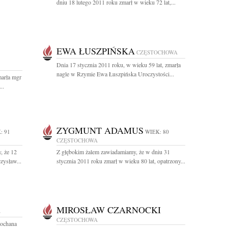
dniu 18 lutego 2011 roku zmarł w wieku 72 lat,...
EWA ŁUSZPIŃSKA
CZĘSTOCHOWA
Dnia 17 stycznia 2011 roku, w wieku 59 lat, zmarła
nagle w Rzymie Ewa Łuszpińska Uroczystości...
marła mgr
..
ZYGMUNT ADAMUS
: 91
WIEK: 80
CZĘSTOCHOWA
, że 12
Z głębokim żalem zawiadamiamy, że w dniu 31
zysław...
stycznia 2011 roku zmarł w wieku 80 lat, opatrzony...
MIROSŁAW CZARNOCKI
E
CZĘSTOCHOWA
kochana