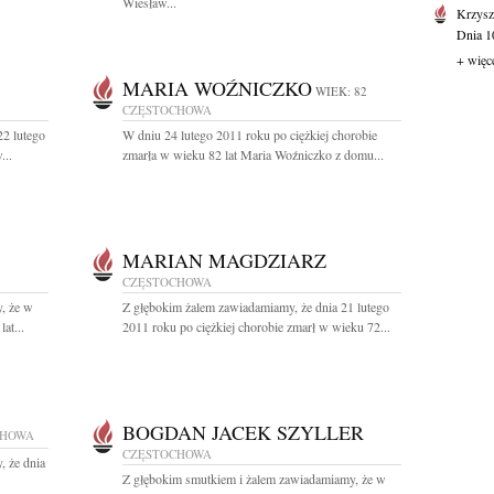
Wiesław...
Krzysz
Dnia 10
+ więc
MARIA WOŹNICZKO
WIEK: 82
CZĘSTOCHOWA
22 lutego
W dniu 24 lutego 2011 roku po ciężkiej chorobie
...
zmarła w wieku 82 lat Maria Woźniczko z domu...
MARIAN MAGDZIARZ
CZĘSTOCHOWA
, że w
Z głębokim żalem zawiadamiamy, że dnia 21 lutego
at...
2011 roku po ciężkiej chorobie zmarł w wieku 72...
BOGDAN JACEK SZYLLER
CHOWA
CZĘSTOCHOWA
, że dnia
Z głębokim smutkiem i żalem zawiadamiamy, że w