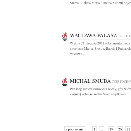
Mama i Babcia Maria Sławuta z domu Sojec
WACŁAWA PAŁASZ
CZĘSTO
W dniu 21 stycznia 2011 roku zmarła nasza
ukochana Mama, Siostra, Babcia i Prababci
Wacława...
MICHAŁ SMUDA
CZĘSTOCH
Pan Bóg zabiera człowieka wtedy, gdy widzi
zasłużył sobie na niebo Nasz wyjątkowy...
« poprzednie
1
...
19
20
21