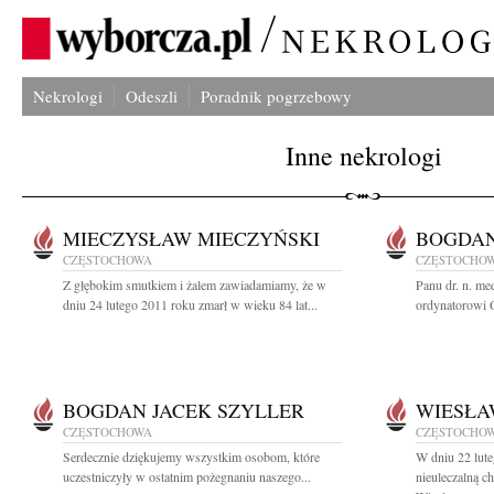
Nekrologi
Odeszli
Poradnik pogrzebowy
Inne nekrologi
MIECZYSŁAW MIECZYŃSKI
BOGDAN
CZĘSTOCHOWA
CZĘSTOCHO
Z głębokim smutkiem i żalem zawiadamiamy, że w
Panu dr. n. m
dniu 24 lutego 2011 roku zmarł w wieku 84 lat...
ordynatorowi 
BOGDAN JACEK SZYLLER
WIESŁA
CZĘSTOCHOWA
CZĘSTOCHO
Serdecznie dziękujemy wszystkim osobom, które
W dniu 22 lute
uczestniczyły w ostatnim pożegnaniu naszego...
nieuleczalną c