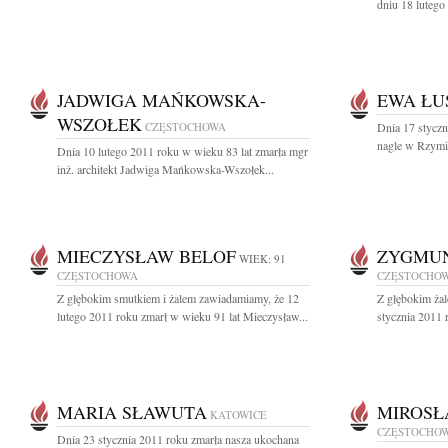
dniu 18 lutego
JADWIGA MAŃKOWSKA-
EWA ŁU
WSZOŁEK
CZĘSTOCHOWA
Dnia 17 styczn
nagle w Rzymi
Dnia 10 lutego 2011 roku w wieku 83 lat zmarła mgr
inż. architekt Jadwiga Mańkowska-Wszołek...
MIECZYSŁAW BELOF
ZYGMU
WIEK: 91
CZĘSTOCHOWA
CZĘSTOCHO
Z głębokim smutkiem i żalem zawiadamiamy, że 12
Z głębokim ża
lutego 2011 roku zmarł w wieku 91 lat Mieczysław...
stycznia 2011 
MARIA SŁAWUTA
MIROSŁ
KATOWICE
CZĘSTOCHO
Dnia 23 stycznia 2011 roku zmarła nasza ukochana