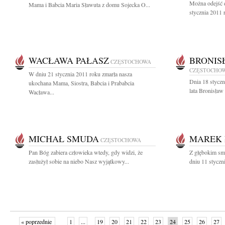
Można odejść d
Mama i Babcia Maria Sławuta z domu Sojecka O...
stycznia 2011 
WACŁAWA PAŁASZ
BRONIS
CZĘSTOCHOWA
CZĘSTOCHO
W dniu 21 stycznia 2011 roku zmarła nasza
Dnia 18 styczn
ukochana Mama, Siostra, Babcia i Prababcia
lata Bronisław
Wacława...
MICHAŁ SMUDA
MAREK 
CZĘSTOCHOWA
Pan Bóg zabiera człowieka wtedy, gdy widzi, że
Z głębokim sm
zasłużył sobie na niebo Nasz wyjątkowy...
dniu 11 styczn
« poprzednie
1
...
19
20
21
22
23
24
25
26
27