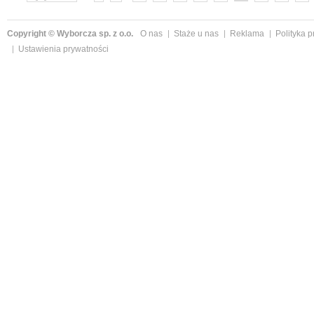
»
Copyright © Wyborcza sp. z o.o.
O nas
Staże u nas
Reklama
Polityka 
Ustawienia prywatności