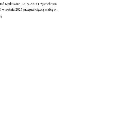
tof Krakowian
12.09.2025
Częstochowa
 września 2025 przegrał ciężką walkę o...
ej