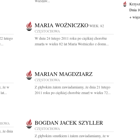
Wiesław...
Krzysz
Dnia 10
+ więc
MARIA WOŹNICZKO
WIEK: 82
CZĘSTOCHOWA
22 lutego
W dniu 24 lutego 2011 roku po ciężkiej chorobie
...
zmarła w wieku 82 lat Maria Woźniczko z domu...
MARIAN MAGDZIARZ
CZĘSTOCHOWA
, że w
Z głębokim żalem zawiadamiamy, że dnia 21 lutego
at...
2011 roku po ciężkiej chorobie zmarł w wieku 72...
BOGDAN JACEK SZYLLER
CHOWA
CZĘSTOCHOWA
, że dnia
Z głębokim smutkiem i żalem zawiadamiamy, że w