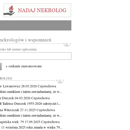
 nekrologów i wspomnień
wisko lub numer ogłoszenia:
+ szukanie zaawansowane
KROLOGI
aw Lewanowicz
28.05.2026
Częstochowa
okim smutkiem i żalem zawiadamiamy, że w...
z Durczok
04.03.2026
Częstochowa
ł Tadeusz Durczok 1955-2026 założyciel i...
na Witeszczak
27.11.2025
Częstochowa
okim smutkiem i żalem zawiadamiamy, że w...
agielska
wiek: 79
17.09.2025
Częstochowa
 11 września 2025 roku zmarła w wieku 79...