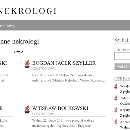
grzebowy
Inne nekrologi
Szukaj
Imię i naz
SKI
BOGDAN JACEK SZYLLER
CZĘSTOCHOWA
, że w
Panu dr. n. med. Michałowi Szurkowskiemu
INNE NE
at...
ordynatorowi Oddziału Nefrologii Wojewódzkiego...
Wiesł
Z głęb
Tadeus
Odszed
R
WIESŁAW BOLKOWSKI
Krysty
CZĘSTOCHOWA
Z głęb
które
W dniu 22 lutego 2011 roku przegrał walkę z
Anna J
o...
nieuleczalną chorobą Nasz Szef i Przyjaciel
W dniu