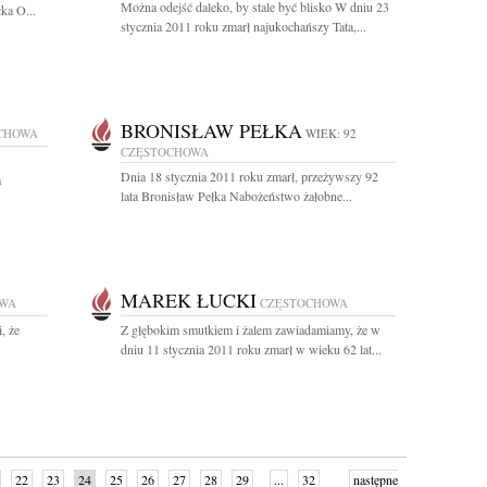
Można odejść daleko, by stale być blisko W dniu 23
ka O...
stycznia 2011 roku zmarł najukochańszy Tata,...
BRONISŁAW PEŁKA
CHOWA
WIEK: 92
CZĘSTOCHOWA
Dnia 18 stycznia 2011 roku zmarł, przeżywszy 92
a
lata Bronisław Pełka Nabożeństwo żałobne...
MAREK ŁUCKI
OWA
CZĘSTOCHOWA
, że
Z głębokim smutkiem i żalem zawiadamiamy, że w
dniu 11 stycznia 2011 roku zmarł w wieku 62 lat...
22
23
24
25
26
27
28
29
...
32
następne