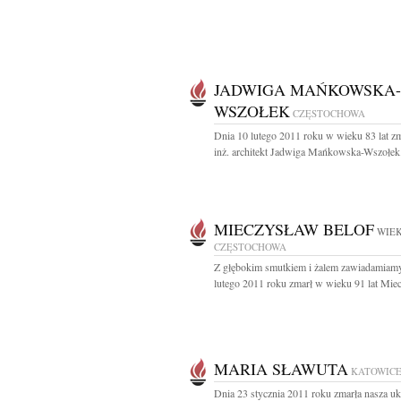
JADWIGA MAŃKOWSKA-
WSZOŁEK
CZĘSTOCHOWA
Dnia 10 lutego 2011 roku w wieku 83 lat z
inż. architekt Jadwiga Mańkowska-Wszołek.
MIECZYSŁAW BELOF
WIEK
CZĘSTOCHOWA
Z głębokim smutkiem i żalem zawiadamiamy
lutego 2011 roku zmarł w wieku 91 lat Miec
MARIA SŁAWUTA
KATOWIC
Dnia 23 stycznia 2011 roku zmarła nasza u