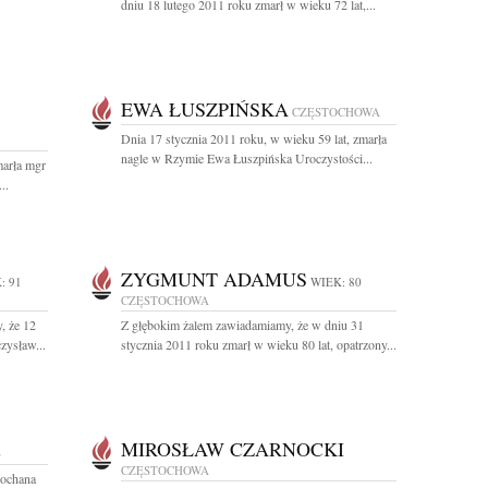
dniu 18 lutego 2011 roku zmarł w wieku 72 lat,...
EWA ŁUSZPIŃSKA
CZĘSTOCHOWA
Dnia 17 stycznia 2011 roku, w wieku 59 lat, zmarła
nagle w Rzymie Ewa Łuszpińska Uroczystości...
marła mgr
..
ZYGMUNT ADAMUS
: 91
WIEK: 80
CZĘSTOCHOWA
, że 12
Z głębokim żalem zawiadamiamy, że w dniu 31
zysław...
stycznia 2011 roku zmarł w wieku 80 lat, opatrzony...
MIROSŁAW CZARNOCKI
E
CZĘSTOCHOWA
kochana