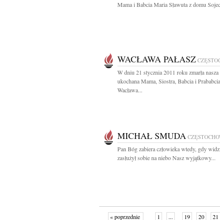
Mama i Babcia Maria Sławuta z domu Sojec
WACŁAWA PAŁASZ
CZĘSTO
W dniu 21 stycznia 2011 roku zmarła nasza
ukochana Mama, Siostra, Babcia i Prababci
Wacława...
MICHAŁ SMUDA
CZĘSTOCH
Pan Bóg zabiera człowieka wtedy, gdy widzi
zasłużył sobie na niebo Nasz wyjątkowy...
« poprzednie
1
...
19
20
21