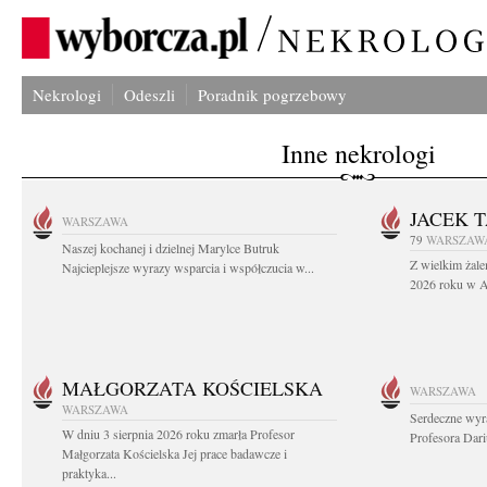
Nekrologi
Odeszli
Poradnik pogrzebowy
Inne nekrologi
JACEK 
WARSZAWA
79
WARSZAW
Naszej kochanej i dzielnej Marylce Butruk
Z wielkim żale
Najcieplejsze wyrazy wsparcia i współczucia w...
2026 roku w Au
MAŁGORZATA KOŚCIELSKA
WARSZAWA
WARSZAWA
Serdeczne wyr
W dniu 3 sierpnia 2026 roku zmarła Profesor
Profesora Dar
Małgorzata Kościelska Jej prace badawcze i
praktyka...