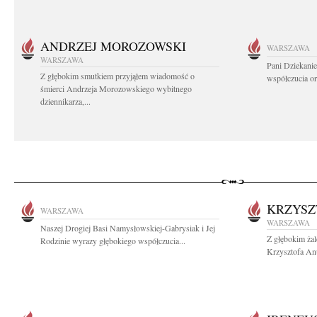
ANDRZEJ MOROZOWSKI
WARSZAWA
WARSZAWA
Pani Dziekanie
Z głębokim smutkiem przyjąłem wiadomość o
współczucia or
śmierci Andrzeja Morozowskiego wybitnego
dziennikarza,...
KRZYSZ
WARSZAWA
WARSZAWA
Naszej Drogiej Basi Namysłowskiej-Gabrysiak i Jej
Z głębokim ża
Rodzinie wyrazy głębokiego współczucia...
Krzysztofa Anu