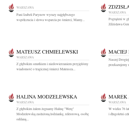
ZDZISŁ
WARSZAWA
WARSZAWA
Pani Izabeli Parynow wyrazy najgłębszego
Pogrążeni w g
współczucia i słowa wsparcia po śmierci, Mamy...
Zdzisława Genc
MATEUSZ CHMIELEWSKI
MACIEJ
WARSZAWA
Naszej Drogie
Z głębokim smutkiem i niedowierzaniem przyjęliśmy
przekazujemy n
wiadomość o tragicznej śmierci Mateusza...
HALINA MODZELEWSKA
MAREK 
WARSZAWA
WARSZAWA
Z głębokim żalem żegnamy Halinę "Werę"
W wieku 76 lat
Modzelewską zasłużoną łodziankę, rektorową, osobę
i długoletni cz
oddaną...