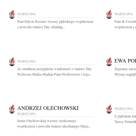
WARSZAWA
WARSZAWA
Pani Edycie Kosiarz wyrazy głębokiego współczucia
Pani dr Urszul
z powodu śmierci Taty składają...
współczucia i 
EWA PO
WARSZAWA
Ze smutkiem przyjęliśmy wiadomość o śmierci Taty
Żegnamy naszą
Profesora Marka Madeja Panu Profesorowi i Jego...
Wyrazy najgłęb
ANDRZEJ OLECHOWSKI
WARSZAWA
WARSZAWA
Z głębokim ża
Irenie Olechowskiej wyrazy serdecznego
Teresy Dziurli
współczucia z powodu śmierci ukochanego Męża...