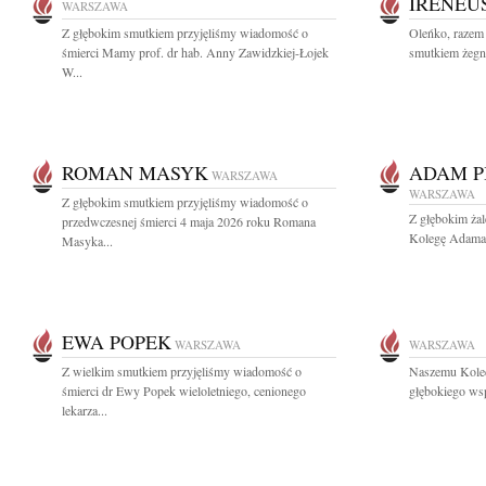
IRENEU
WARSZAWA
Z głębokim smutkiem przyjęliśmy wiadomość o
Oleńko, razem 
śmierci Mamy prof. dr hab. Anny Zawidzkiej-Łojek
smutkiem żegn
W...
ROMAN MASYK
ADAM P
WARSZAWA
WARSZAWA
Z głębokim smutkiem przyjęliśmy wiadomość o
Z głębokim ża
przedwczesnej śmierci 4 maja 2026 roku Romana
Kolegę Adama 
Masyka...
EWA POPEK
WARSZAWA
WARSZAWA
Z wielkim smutkiem przyjęliśmy wiadomość o
Naszemu Kole
śmierci dr Ewy Popek wieloletniego, cenionego
głębokiego wsp
lekarza...