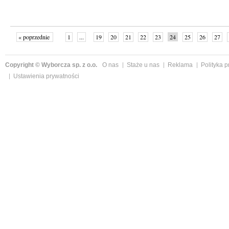
« poprzednie
1
...
19
20
21
22
23
24
25
26
27
»
Copyright © Wyborcza sp. z o.o.
O nas
Staże u nas
Reklama
Polityka 
Ustawienia prywatności