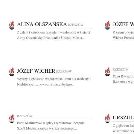
ALINA OLSZAŃSKA
JÓZEF 
RZESZÓW
Z żalem i smutkiem przyjąłem wiadomość o śmierci
Z żalem przyją
Aliny Olszańskiej Pracownika Urzędu Miasta...
Wichra Prezes
JÓZEF WICHER
RZESZÓW
RZESZÓW
Panu Ryszardo
Wyrazy głębokiego współczucia i żalu dla Rodziny i
Rzeszowa wyraz
Najbliższych z powodu śmierci byłego...
RZESZÓW
URSZUL
Panu Mariuszowi Kapicy Dyrektorowi Zespołu
Z głębokim żal
Szkół Mechanicznych wyrazy szczerego...
wiadomość o śm