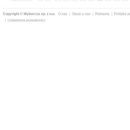
»
Copyright © Wyborcza sp. z o.o.
O nas
Staże u nas
Reklama
Polityka 
Ustawienia prywatności