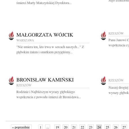
Jego Dzieciom 
śmierci Marty Matczyńskiej Dyrektora...
MAŁGORZATA WÓJCIK
RZESZÓW
Panu Janowi C
WARSZAWA
współczucia z 
"Nie umiera ten, kto trwa w sercach naszych..." Z
głębokim żalem i smutkiem przyjęliśmy...
BRONISŁAW KAMIŃSKI
RZESZÓW
RZESZÓW
Naszej drogiej
Rodzinie i Najbliższym wyrazy głębokiego
wyrazy głęboki
współczucia z powodu śmierci dr Bronisława...
« poprzednie
1
...
19
20
21
22
23
24
25
26
27