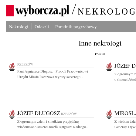
Nekrologi
Odeszli
Poradnik pogrzebowy
Inne nekrologi
RZESZÓW
JÓZEF 
Pani Agnieszce Długosz - Proboli Pracownikowi
Z ogromnym ża
Urzędu Miasta Rzeszowa wyrazy szczerego...
o śmierci Józe
JÓZEF DŁUGOSZ
MIROSŁ
RZESZÓW
Z ogromnym żalem i smutkiem przyjęliśmy
Z wielkim żale
wiadomość o śmierci Józefa Długosza Radnego...
Generała Dywi