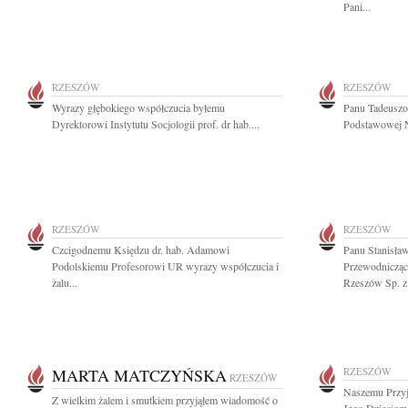
Pani...
RZESZÓW
RZESZÓW
Wyrazy głębokiego współczucia byłemu
Panu Tadeuszo
Dyrektorowi Instytutu Socjologii prof. dr hab....
Podstawowej N
RZESZÓW
RZESZÓW
Czcigodnemu Księdzu dr. hab. Adamowi
Panu Stanisł
Podolskiemu Profesorowi UR wyrazy współczucia i
Przewodniczą
żalu...
Rzeszów Sp. z.
MARTA MATCZYŃSKA
RZESZÓW
RZESZÓW
Naszemu Przyj
Z wielkim żalem i smutkiem przyjąłem wiadomość o