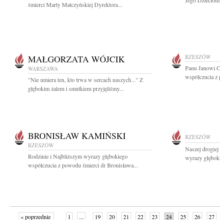
Jego Dzieciom 
śmierci Marty Matczyńskiej Dyrektora...
MAŁGORZATA WÓJCIK
RZESZÓW
Panu Janowi C
WARSZAWA
współczucia z 
"Nie umiera ten, kto trwa w sercach naszych..." Z
głębokim żalem i smutkiem przyjęliśmy...
BRONISŁAW KAMIŃSKI
RZESZÓW
RZESZÓW
Naszej drogiej
Rodzinie i Najbliższym wyrazy głębokiego
wyrazy głęboki
współczucia z powodu śmierci dr Bronisława...
« poprzednie
1
...
19
20
21
22
23
24
25
26
27