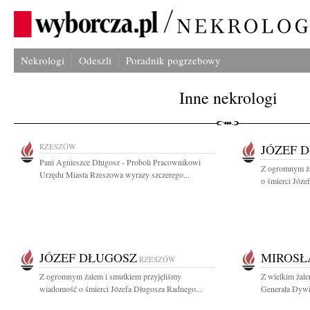
Nekrologi
Odeszli
Poradnik pogrzebowy
Inne nekrologi
RZESZÓW
JÓZEF 
Pani Agnieszce Długosz - Proboli Pracownikowi
Z ogromnym ża
Urzędu Miasta Rzeszowa wyrazy szczerego...
o śmierci Józe
JÓZEF DŁUGOSZ
MIROSŁ
RZESZÓW
Z ogromnym żalem i smutkiem przyjęliśmy
Z wielkim żale
wiadomość o śmierci Józefa Długosza Radnego...
Generała Dywi