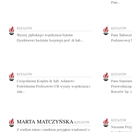
Pani...
RZESZÓW
RZESZÓW
Wyrazy głębokiego współczucia byłemu
Panu Tadeuszo
Dyrektorowi Instytutu Socjologii prof. dr hab....
Podstawowej N
RZESZÓW
RZESZÓW
Czcigodnemu Księdzu dr. hab. Adamowi
Panu Stanisł
Podolskiemu Profesorowi UR wyrazy współczucia i
Przewodniczą
żalu...
Rzeszów Sp. z.
MARTA MATCZYŃSKA
RZESZÓW
RZESZÓW
Naszemu Przyj
Z wielkim żalem i smutkiem przyjąłem wiadomość o