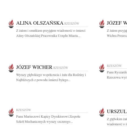
ALINA OLSZAŃSKA
JÓZEF 
RZESZÓW
Z żalem i smutkiem przyjąłem wiadomość o śmierci
Z żalem przyją
Aliny Olszańskiej Pracownika Urzędu Miasta...
Wichra Prezes
JÓZEF WICHER
RZESZÓW
RZESZÓW
Panu Ryszardo
Wyrazy głębokiego współczucia i żalu dla Rodziny i
Rzeszowa wyraz
Najbliższych z powodu śmierci byłego...
RZESZÓW
URSZUL
Panu Mariuszowi Kapicy Dyrektorowi Zespołu
Z głębokim żal
Szkół Mechanicznych wyrazy szczerego...
wiadomość o śm