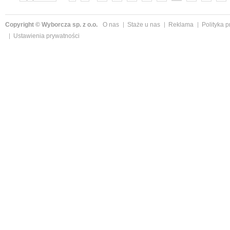
»
Copyright © Wyborcza sp. z o.o.
O nas
Staże u nas
Reklama
Polityka 
Ustawienia prywatności