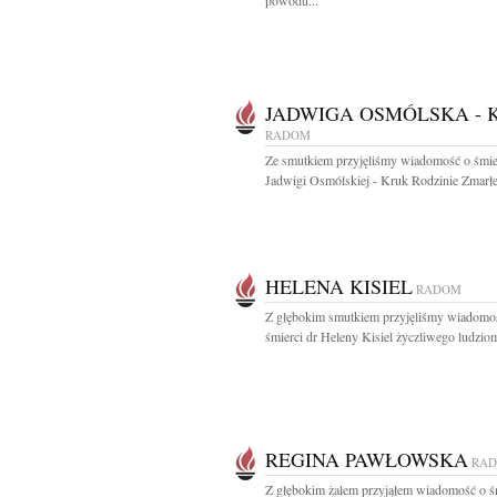
powodu...
JADWIGA OSMÓLSKA - 
RADOM
Ze smutkiem przyjęliśmy wiadomość o śmie
Jadwigi Osmólskiej - Kruk Rodzinie Zmarłej
HELENA KISIEL
RADOM
Z głębokim smutkiem przyjęliśmy wiadomo
śmierci dr Heleny Kisiel życzliwego ludziom
REGINA PAWŁOWSKA
RA
Z głębokim żalem przyjąłem wiadomość o ś