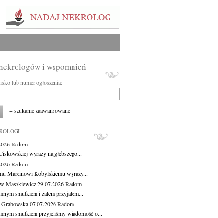
 nekrologów i wspomnień
wisko lub numer ogłoszenia:
+ szukanie zaawansowane
KROLOGI
.2026
Radom
Ciskowskiej wyrazy najgłębszego...
.2026
Radom
mu Marcinowi Kobylskiemu wyrazy...
aw Maszkiewicz
29.07.2026
Radom
mnym smutkiem i żalem przyjąłem...
a Grabowska
07.07.2026
Radom
mnym smutkiem przyjęliśmy wiadomość o...