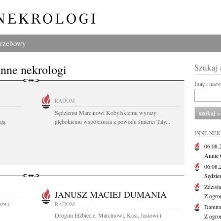
grzebowy
Inne nekrologi
Szukaj
Imię i naz
RADOM
Sędziemu Marcinowi Kobylskiemu wyrazy
ają
głębokiemu współczucia z powodu śmierci Taty...
INNE NE
06.08
Annie 
06.08
Sędzie
Zdzisł
JANUSZ MACIEJ DUMANIA
Z ogro
kowi
RADOM
Danut
Drogim Elżbiecie, Marcinowi, Kasi, Jasiowi i
Z ogro