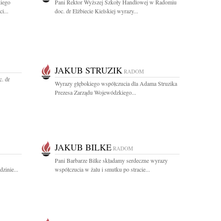
iego
Pani Rektor Wyższej Szkoły Handlowej w Radomiu
i...
doc. dr Elżbiecie Kielskiej wyrazy...
JAKUB STRUZIK
RADOM
c. dr
Wyrazy głębokiego współczucia dla Adama Struzika
Prezesa Zarządu Wojewódzkiego...
JAKUB BILKE
RADOM
Pani Barbarze Bilke składamy serdeczne wyrazy
zinie...
współczucia w żalu i smutku po stracie...