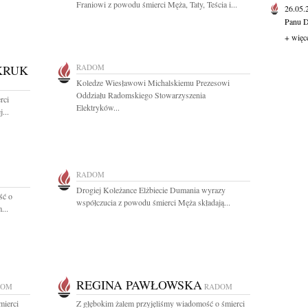
Franiowi z powodu śmierci Męża, Taty, Teścia i...
26.05
Panu D
+ więc
KRUK
RADOM
Koledze Wiesławowi Michalskiemu Prezesowi
Oddziału Radomskiego Stowarzyszenia
rci
Elektryków...
...
RADOM
Drogiej Koleżance Elżbiecie Dumania wyrazy
ść o
współczucia z powodu śmierci Męża składają...
...
REGINA PAWŁOWSKA
DOM
RADOM
mierci
Z głębokim żalem przyjęliśmy wiadomość o śmierci