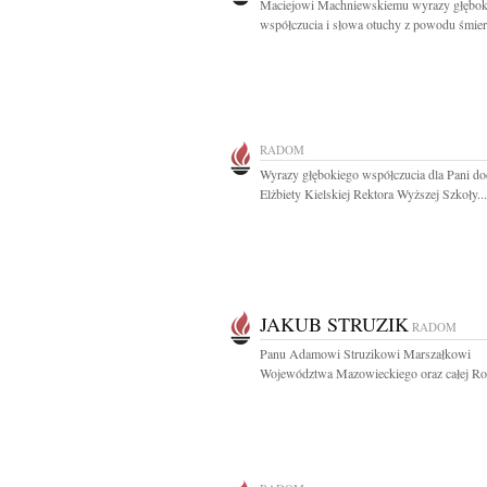
Maciejowi Machniewskiemu wyrazy głębok
współczucia i słowa otuchy z powodu śmierc
RADOM
Wyrazy głębokiego współczucia dla Pani do
Elżbiety Kielskiej Rektora Wyższej Szkoły...
JAKUB STRUZIK
RADOM
Panu Adamowi Struzikowi Marszałkowi
Województwa Mazowieckiego oraz całej Rod