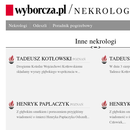
Nekrologi
Odeszli
Poradnik pogrzebowy
Inne nekrologi
TADEUSZ KOTŁOWSKI
TADEUS
POZNAŃ
Drogiemu Koledze Wojciechowi Kotłowskiemu
W dniu 3 sierp
składamy wyrazy głębokiego współczucia w...
Tadeusz Kotłow
HENRYK PAPLACZYK
HENRYK
POZNAŃ
Z głębokim smutkiem i poruszeniem przyjęliśmy
Z głębokim smu
wiadomość o śmierci Henryka Paplaczyka Odszedł...
wiadomość o ś
Człowiek,...