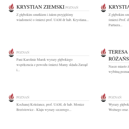
KRYSTIAN ZIEMSKI
KRYSTI
POZNAŃ
Z głębokim smutkiem i żalem przyjęliśmy
Z głębokim sm
wiadomość o śmierci prof. UAM dr hab. Krystiana...
śmierci Prof. 
Partnera...
TERESA
POZNAŃ
RÓŻAŃ
Pani Karolinie Marek wyrazy głębokiego
współczucia z powodu śmierci Mamy składa Zarząd
Nasze miasto 
i...
wybitną poznań
POZNAŃ
POZNAŃ
Kochanej Koleżance, prof. UAM, dr hab. Monice
Wyrazy głębok
Brzóstowicz - Klajn wyrazy szczerego...
Woźnego oraz J