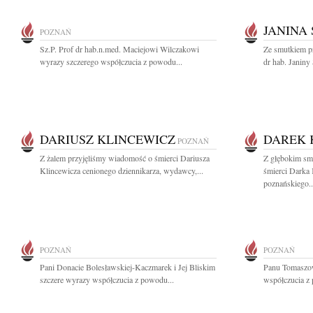
JANINA
POZNAŃ
Sz.P. Prof dr hab.n.med. Maciejowi Wilczakowi
Ze smutkiem pr
wyrazy szczerego współczucia z powodu...
dr hab. Janiny 
DARIUSZ KLINCEWICZ
DAREK 
POZNAŃ
Z żalem przyjęliśmy wiadomość o śmierci Dariusza
Z głębokim sm
Klincewicza cenionego dziennikarza, wydawcy,...
śmierci Darka
poznańskiego..
POZNAŃ
POZNAŃ
Pani Donacie Bolesławskiej-Kaczmarek i Jej Bliskim
Panu Tomaszo
szczere wyrazy współczucia z powodu...
współczucia z