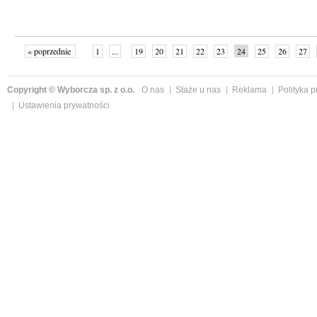
« poprzednie
1
...
19
20
21
22
23
24
25
26
27
»
Copyright © Wyborcza sp. z o.o.
O nas
Staże u nas
Reklama
Polityka 
Ustawienia prywatności