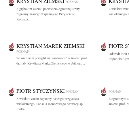
KRYSTIAN ZIEMSKI
KRYSTI
POZNAŃ
Z głębokim żalem i poczuciem ogromnej straty
Z wielkim żale
żegnamy naszego wspaniałego Przyjaciela,
wieloletniego
Konsula...
KRYSTIAN MAREK ZIEMSKI
PIOTR 
POZNAŃ
Odszedł Piotr
Ze smutkiem przyjęliśmy wiadomość o śmierci prof.
Republiki Słow
dr. hab. Krystiana Marka Ziemskiego wybitnego...
PIOTR STYCZYŃSKI
POZNAŃ
POZNAŃ
Z wielkim żalem żegnamy naszego przyjaciela
Z ogromnym s
wieloletniego Konsula Honorowego Słowacji śp.
śmierci prof. 
Piotra...