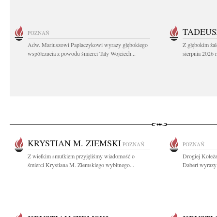
TADEUS
POZNAŃ
Adw. Mariuszowi Paplaczykowi wyrazy głębokiego
Z głębokim ża
współczucia z powodu śmierci Taty Wojciech...
sierpnia 2026 r
KRYSTIAN M. ZIEMSKI
POZNAŃ
POZNAŃ
Z wielkim smutkiem przyjęliśmy wiadomość o
Drogiej Koleż
śmierci Krystiana M. Ziemskiego wybitnego...
Dabert wyrazy 