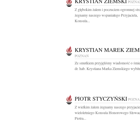
KRYSTIAN ZIEMSKI
POZNA
Z głębokim żalem i poczuciem ogromnej str
żegnamy naszego wspaniałego Przyjaciela,
Konsula...
KRYSTIAN MAREK ZIEM
POZNAŃ
Ze smutkiem przyjęliśmy wiadomość o śmier
dr. hab. Krystiana Marka Ziemskiego wybitn
PIOTR STYCZYŃSKI
POZNA
Z wielkim żalem żegnamy naszego przyjacie
wieloletniego Konsula Honorowego Słowacj
Piotra...