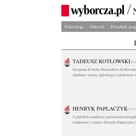
Nekrologi
Odeszli
Poradnik po
TADEUSZ KOTŁOWSKI
PO
Drogiemu Koledze Wojciechowi Kotłowsk
składamy wyrazy głębokiego współczucia w.
HENRYK PAPLACZYK
POZ
Z głębokim smutkiem i poruszeniem przyję
wiadomość o śmierci Henryka Paplaczyka O