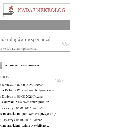
 nekrologów i wspomnień
wisko lub numer ogłoszenia:
+ szukanie zaawansowane
KROLOGI
z Kotłowski
07.08.2026
Poznań
mu Koledze Wojciechowi Kotłowskiemu...
z Kotłowski
06.08.2026
Poznań
3 sierpnia 2026 roku zmarł prof. dr...
 Paplaczyk
06.08.2026
Poznań
okim smutkiem i poruszeniem przyjęliśmy...
 Paplaczyk
06.08.2026
Poznań
okim smutkiem i żalem przyjęliśmy...