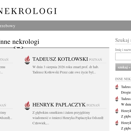
grzebowy
Inne nekrologi
Szukaj
Imię i naz
TADEUSZ KOTŁOWSKI
ZNAŃ
POZNAŃ
iemu
W dniu 3 sierpnia 2026 roku zmarł prof. dr hab.
..
Tadeusz Kotłowski Przez całe swe życie był...
INNE NE
Tadeus
Drogie
Tadeus
HENRYK PAPLACZYK
W dniu 
NAŃ
POZNAŃ
Henryk
liśmy
Z głębokim smutkiem i żalem przyjęliśmy
Z głęb
dszedł...
wiadomość o śmierci Henryka Paplaczyka Odszedł
Henryk
Człowiek,...
Z głęb