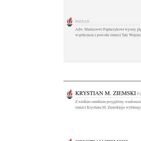
POZNAŃ
Adw. Mariuszowi Paplaczykowi wyrazy gł
współczucia z powodu śmierci Taty Wojciech
KRYSTIAN M. ZIEMSKI
P
Z wielkim smutkiem przyjęliśmy wiadomoś
śmierci Krystiana M. Ziemskiego wybitnego