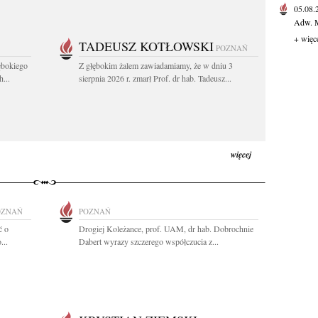
05.08
Adw. M
+ więc
TADEUSZ KOTŁOWSKI
POZNAŃ
ębokiego
Z głębokim żalem zawiadamiamy, że w dniu 3
...
sierpnia 2026 r. zmarł Prof. dr hab. Tadeusz...
więcej
OZNAŃ
POZNAŃ
ć o
Drogiej Koleżance, prof. UAM, dr hab. Dobrochnie
...
Dabert wyrazy szczerego współczucia z...