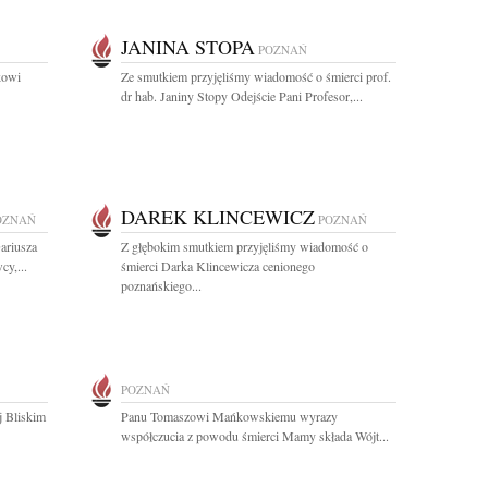
JANINA STOPA
POZNAŃ
kowi
Ze smutkiem przyjęliśmy wiadomość o śmierci prof.
dr hab. Janiny Stopy Odejście Pani Profesor,...
DAREK KLINCEWICZ
OZNAŃ
POZNAŃ
ariusza
Z głębokim smutkiem przyjęliśmy wiadomość o
cy,...
śmierci Darka Klincewicza cenionego
poznańskiego...
POZNAŃ
j Bliskim
Panu Tomaszowi Mańkowskiemu wyrazy
współczucia z powodu śmierci Mamy składa Wójt...