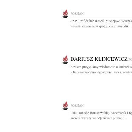
POZNAŃ
Sz.P. Prof dr hab.n.med. Maciejowi Wilcza
wyrazy szczerego współczucia z powodu...
DARIUSZ KLINCEWICZ
P
Z żalem przyjęliśmy wiadomość o śmierci D
Klincewicza cenionego dziennikarza, wydaw
POZNAŃ
Pani Donacie Bolesławskiej-Kaczmarek i Je
szczere wyrazy współczucia z powodu...