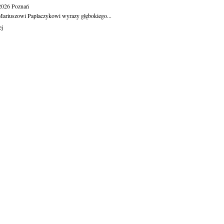
.2026
Poznań
ariuszowi Paplaczykowi wyrazy głębokiego...
ej