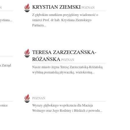
KRYSTIAN ZIEMSKI
Ń
POZNAŃ
Z głębokim smutkiem przyjęliśmy wiadomość o
stiana...
śmierci Prof. dr hab. Krystiana Ziemskiego
Partnera...
TERESA ZARZECZAŃSKA-
RÓŻAŃSKA
POZNAŃ
a Zarząd
Nasze miasto żegna Teresę Zarzeczańską-Różańską
wybitną poznańską pływaczkę, wielokrotną...
POZNAŃ
onice
Wyrazy głębokiego współczucia dla Macieja
Woźnego oraz Jego Rodziny i Bliskich z powodu...