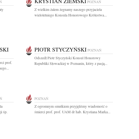
KRYSTIAN ZIEMSKI
Ń
POZNAŃ
aty
Z wielkim żalem żegnamy naszego przyjaciela
wieloletniego Konsula Honorowego Królestwa...
SKI
PIOTR STYCZYŃSKI
POZNAŃ
Odszedł Piotr Styczyński Konsul Honorowy
ci prof.
Republiki Słowackiej w Poznaniu, który z pasją...
ego...
Ń
POZNAŃ
la
Z ogromnym smutkiem przyjęliśmy wiadomość o
i śp.
śmierci prof. prof. UAM dr hab. Krystiana Marka...