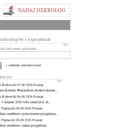
 nekrologów i wspomnień
wisko lub numer ogłoszenia:
+ szukanie zaawansowane
KROLOGI
z Kotłowski
07.08.2026
Poznań
mu Koledze Wojciechowi Kotłowskiemu...
z Kotłowski
06.08.2026
Poznań
3 sierpnia 2026 roku zmarł prof. dr...
 Paplaczyk
06.08.2026
Poznań
okim smutkiem i poruszeniem przyjęliśmy...
 Paplaczyk
06.08.2026
Poznań
okim smutkiem i żalem przyjęliśmy...