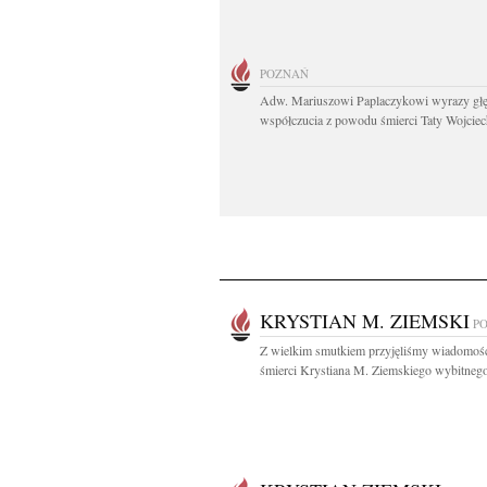
POZNAŃ
Adw. Mariuszowi Paplaczykowi wyrazy gł
współczucia z powodu śmierci Taty Wojciech
KRYSTIAN M. ZIEMSKI
P
Z wielkim smutkiem przyjęliśmy wiadomoś
śmierci Krystiana M. Ziemskiego wybitnego