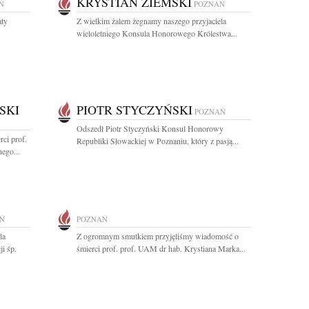
KRYSTIAN ZIEMSKI
Ń
POZNAŃ
aty
Z wielkim żalem żegnamy naszego przyjaciela
wieloletniego Konsula Honorowego Królestwa...
SKI
PIOTR STYCZYŃSKI
POZNAŃ
Odszedł Piotr Styczyński Konsul Honorowy
ci prof.
Republiki Słowackiej w Poznaniu, który z pasją...
ego...
Ń
POZNAŃ
la
Z ogromnym smutkiem przyjęliśmy wiadomość o
i śp.
śmierci prof. prof. UAM dr hab. Krystiana Marka...