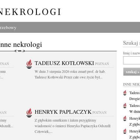
grzebowy
Inne nekrologi
Szukaj
Imię i naz
TADEUSZ KOTŁOWSKI
ZNAŃ
POZNAŃ
iemu
W dniu 3 sierpnia 2026 roku zmarł prof. dr hab.
..
Tadeusz Kotłowski Przez całe swe życie był...
INNE NE
Tadeus
Drogie
Tadeus
HENRYK PAPLACZYK
W dniu 
NAŃ
POZNAŃ
Henryk
liśmy
Z głębokim smutkiem i żalem przyjęliśmy
Z głęb
dszedł...
wiadomość o śmierci Henryka Paplaczyka Odszedł
Henryk
Człowiek,...
Z głęb