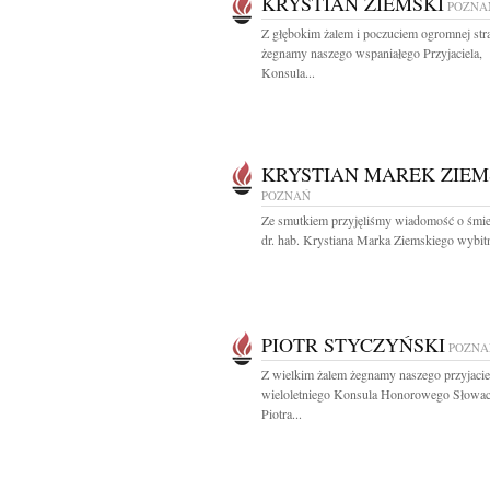
KRYSTIAN ZIEMSKI
POZNA
Z głębokim żalem i poczuciem ogromnej str
żegnamy naszego wspaniałego Przyjaciela,
Konsula...
KRYSTIAN MAREK ZIEM
POZNAŃ
Ze smutkiem przyjęliśmy wiadomość o śmier
dr. hab. Krystiana Marka Ziemskiego wybitn
PIOTR STYCZYŃSKI
POZNA
Z wielkim żalem żegnamy naszego przyjacie
wieloletniego Konsula Honorowego Słowacj
Piotra...