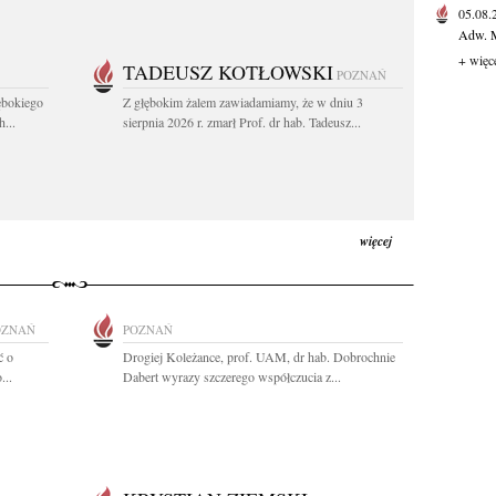
05.08
Adw. M
+ więc
TADEUSZ KOTŁOWSKI
POZNAŃ
ębokiego
Z głębokim żalem zawiadamiamy, że w dniu 3
...
sierpnia 2026 r. zmarł Prof. dr hab. Tadeusz...
więcej
OZNAŃ
POZNAŃ
ć o
Drogiej Koleżance, prof. UAM, dr hab. Dobrochnie
...
Dabert wyrazy szczerego współczucia z...