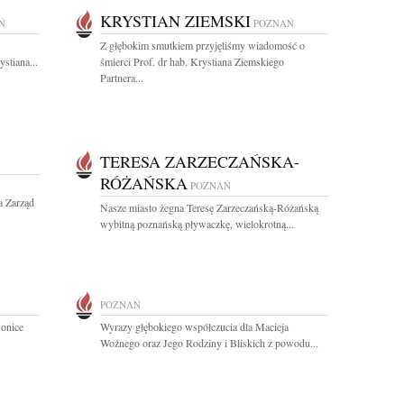
KRYSTIAN ZIEMSKI
Ń
POZNAŃ
Z głębokim smutkiem przyjęliśmy wiadomość o
stiana...
śmierci Prof. dr hab. Krystiana Ziemskiego
Partnera...
TERESA ZARZECZAŃSKA-
RÓŻAŃSKA
POZNAŃ
a Zarząd
Nasze miasto żegna Teresę Zarzeczańską-Różańską
wybitną poznańską pływaczkę, wielokrotną...
POZNAŃ
onice
Wyrazy głębokiego współczucia dla Macieja
Woźnego oraz Jego Rodziny i Bliskich z powodu...