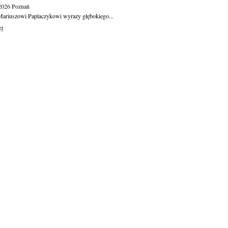
.2026
Poznań
ariuszowi Paplaczykowi wyrazy głębokiego...
ej