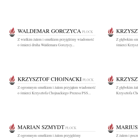
WALDEMAR GORCZYCA
KRZYSZ
PŁOCK
Z wielkim żalem i smutkiem przyjęliśmy wiadomość
Z głębokim sm
o śmierci druha Waldemara Gorczycy...
śmierci Krzysz
KRZYSZTOF CHOJNACKI
KRZYSZ
PŁOCK
Z ogromnym smutkiem i żalem przyjąłem wiadomość
Z głębokim ża
o śmierci Krzysztofa Chojnackiego Prezesa PSS...
Krzysztofa Cho
MARIAN SZMYDT
MARIUS
PŁOCK
Z ogromnym smutkiem i żalem przyjęliśmy
Z żalem i pocz