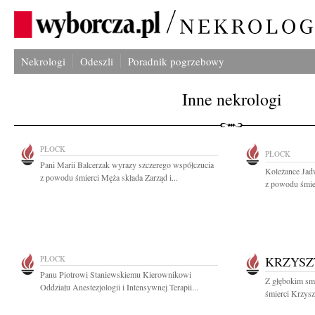
Nekrologi
Odeszli
Poradnik pogrzebowy
Inne nekrologi
PŁOCK
PŁOCK
Pani Marii Balcerzak wyrazy szczerego współczucia
Koleżance Jad
z powodu śmierci Męża składa Zarząd i...
z powodu śmier
PŁOCK
KRZYSZ
Panu Piotrowi Staniewskiemu Kierownikowi
Z głębokim sm
Oddziału Anestezjologii i Intensywnej Terapii...
śmierci Krzysz