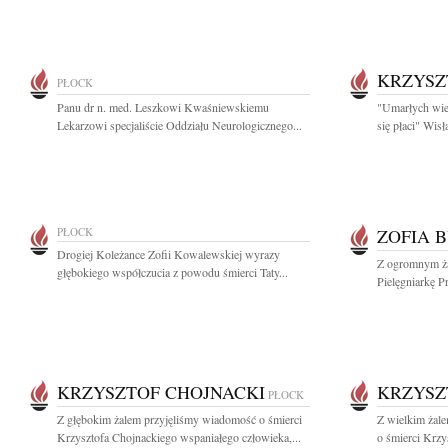
KRZYSZ
PŁOCK
Panu dr n. med. Leszkowi Kwaśniewskiemu
"Umarłych wie
Lekarzowi specjaliście Oddziału Neurologicznego...
się płaci" Wis
PŁOCK
ZOFIA 
Drogiej Koleżance Zofii Kowalewskiej wyrazy
Z ogromnym ża
głębokiego współczucia z powodu śmierci Taty...
Pielęgniarkę Pr
KRZYSZTOF CHOJNACKI
KRZYSZ
PŁOCK
Z głębokim żalem przyjęliśmy wiadomość o śmierci
Z wielkim żal
Krzysztofa Chojnackiego wspaniałego człowieka,...
o śmierci Krzy