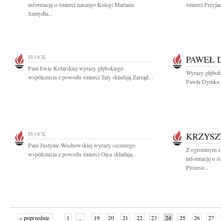
informację o śmierci naszego Kolegi Mariana
śmierci Przyjac
Szmydta...
PŁOCK
PAWEŁ 
Pani Ewie Kotarskiej wyrazy głębokiego
Wyrazy głębok
współczucia z powodu śmierci Taty składają Zarząd...
Pawła Dymka R
PŁOCK
KRZYSZ
Pani Justynie Wochowskiej wyrazy szczerego
Z ogromnym sm
współczucia z powodu śmierci Ojca składają...
informację o ś
Prezesa...
« poprzednie
1
...
19
20
21
22
23
24
25
26
27