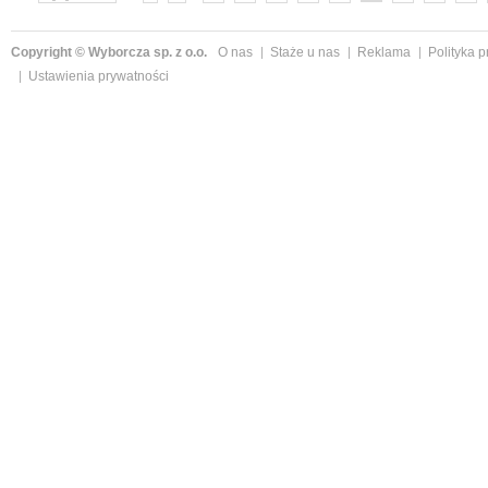
»
Copyright © Wyborcza sp. z o.o.
O nas
Staże u nas
Reklama
Polityka 
Ustawienia prywatności