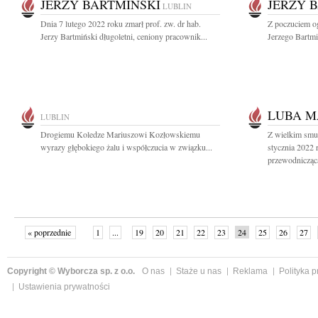
JERZY BARTMIŃSKI
JERZY 
LUBLIN
Dnia 7 lutego 2022 roku zmarł prof. zw. dr hab.
Z poczuciem og
Jerzy Bartmiński długoletni, ceniony pracownik...
Jerzego Bartmi
LUBA M
LUBLIN
Drogiemu Koledze Mariuszowi Kozłowskiemu
Z wielkim smu
wyrazy głębokiego żalu i współczucia w związku...
stycznia 2022 
przewodniczącą
« poprzednie
1
...
19
20
21
22
23
24
25
26
27
»
Copyright © Wyborcza sp. z o.o.
O nas
Staże u nas
Reklama
Polityka 
Ustawienia prywatności