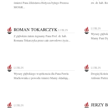
śmierci Pana Zdzisława Hołysza byłego Prezesa
zw. dr. hab. R
MOSiR...
ROMAN TOKARCZYK
LUBLIN
LUBLIN
Wyrazy głębok
Z głębokim żalem żegnamy Pana Prof. dr. hab.
Mamy Pani Dyre
Romana Tokarczyka przez całe zawodowe życie...
LUBLIN
LUBLIN
Wyrazy głębokiego współczucia dla Pana Pawła
Drogiej Koleża
Maćkowiaka z powodu śmierci Mamy składają...
Aldonie Pietrz
JERZY 
LUBLIN