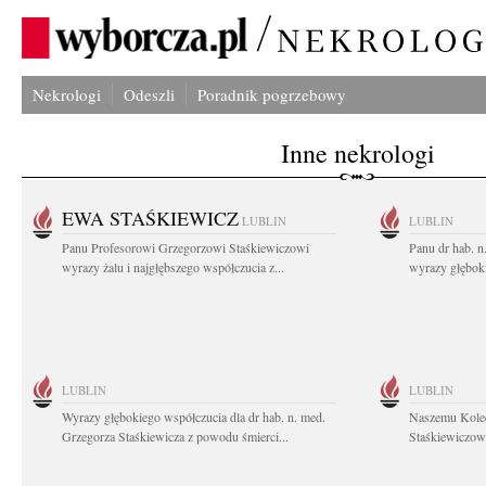
Nekrologi
Odeszli
Poradnik pogrzebowy
Inne nekrologi
EWA STAŚKIEWICZ
LUBLIN
LUBLIN
Panu Profesorowi Grzegorzowi Staśkiewiczowi
Panu dr hab. 
wyrazy żalu i najgłębszego współczucia z...
wyrazy głębok
LUBLIN
LUBLIN
Wyrazy głębokiego współczucia dla dr hab. n. med.
Naszemu Koled
Grzegorza Staśkiewicza z powodu śmierci...
Staśkiewiczowi