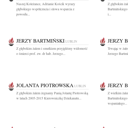
Naszej Koleżance, Adrianie Kościk wyrazy
Z głębokim ża
głębokiego współczucia i słowa wsparcia z
Bartmińskiego 
powodu...
i...
JERZY BARTMIŃSKI
JERZY 
LUBLIN
Z głębokim żalem i smutkiem przyjęliśmy widomość
Trwając w żało
o śmierci prof. zw. dr hab. Jerzego...
Jerzego Bartmi
JOLANTA PIOTROWSKA
JERZY 
LUBLIN
Z głębokim żalem żegnamy Panią Jolantę Piotrowską
Z wielkim żal
w latach 2005-2015 Kierowniczkę Dziekanatu...
Bartmińskiego
wspaniałego...