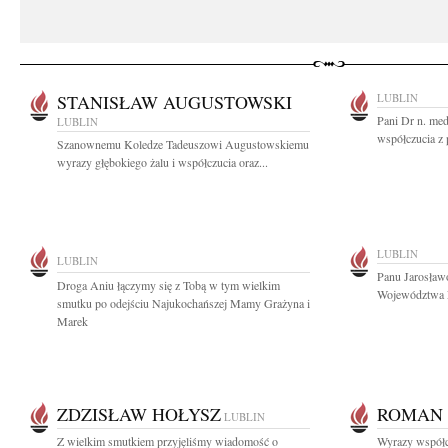
STANISŁAW AUGUSTOWSKI
LUBLIN
Pani Dr n. med
LUBLIN
współczucia z
Szanownemu Koledze Tadeuszowi Augustowskiemu
wyrazy głębokiego żalu i współczucia oraz...
LUBLIN
LUBLIN
Panu Jarosław
Droga Aniu łączymy się z Tobą w tym wielkim
Województwa L
smutku po odejściu Najukochańszej Mamy Grażyna i
Marek
ZDZISŁAW HOŁYSZ
ROMAN
LUBLIN
Z wielkim smutkiem przyjęliśmy wiadomość o
Wyrazy współcz