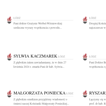
ŁÓDŹ
ŁÓDŹ
Pani doktor Grażynie Wróbel-Wiśniewskiej
Drogiej Koleż
serdeczne wyrazy współczucia z powodu...
najszczersze w
SYLWIA KACZMAREK
ŁÓDŹ
ŁÓDŹ
Z głębokim żalem zawiadamiamy, że w dniu 27
Pani Doktor B
kwietnia 2024 r. zmarła Pani dr hab. Sylwia...
współczucia z 
MAŁGORZATA PONIECKA
RYSZAR
ŁÓDŹ
Z głębokim smutkiem przyjęliśmy wiadomość o
Łączymy się w
śmierci naszej Koleżanki Małgorzaty Ponieckiej...
prof. dr hab. 