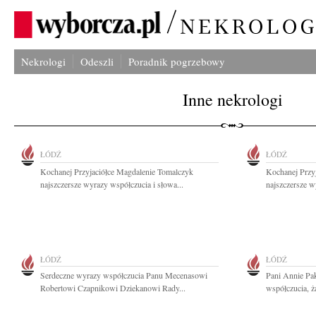
Nekrologi
Odeszli
Poradnik pogrzebowy
Inne nekrologi
ŁÓDŹ
ŁÓDŹ
Kochanej Przyjaciółce Magdalenie Tomalczyk
Kochanej Przy
najszczersze wyrazy współczucia i słowa...
najszczersze w
ŁÓDŹ
ŁÓDŹ
Serdeczne wyrazy współczucia Panu Mecenasowi
Pani Annie Pak
Robertowi Czapnikowi Dziekanowi Rady...
współczucia, ż