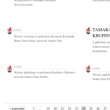
Wiceprezesowi Oddziału Łódzkiego
Skrzydlewskiej
Stowarzyszenia...
TAMARA
ŁÓDŹ
KRUPIŃ
Wyrazy szczerego współczucia dla naszej Koleżanki
Beaty Nawrockiej z powodu śmierci Taty...
Z głębokim sm
śmierci naszej
Krupińskiej...
ŁÓDŹ
ŁÓDŹ
Wyrazy głębokiego współczucia Rodzinie i Bliskim z
Wyrazy głębok
powodu śmierci Pana Marka...
Matki Panu Pro
« poprzednie
1
...
19
20
21
22
23
24
25
26
27