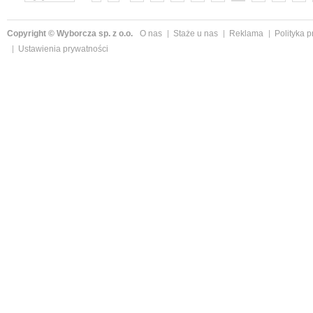
»
Copyright © Wyborcza sp. z o.o.
O nas
Staże u nas
Reklama
Polityka 
Ustawienia prywatności