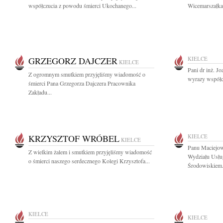
współczucia z powodu śmierci Ukochanego...
Wicemarszałka
GRZEGORZ DAJCZER
KIELCE
KIELCE
Pani dr inż. J
Z ogromnym smutkiem przyjęliśmy wiadomość o
wyrazy współcz
śmierci Pana Grzegorza Dajczera Pracownika
Zakładu...
KRZYSZTOF WRÓBEL
KIELCE
KIELCE
Panu Maciejow
Z wielkim żalem i smutkiem przyjęliśmy wiadomość
Wydziału Usłu
o śmierci naszego serdecznego Kolegi Krzysztofa...
Środowiskiem.
KIELCE
KIELCE