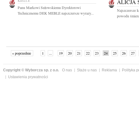
KIELCE
ALICJA
Panu Markowi Sułowskiemu Dyrektorowi
Najszczersze k
Technicznemu DEK MEBLE najszczersze wyrazy...
powodu śmierci
« poprzednie
1
...
19
20
21
22
23
24
25
26
27
»
Copyright © Wyborcza sp. z o.o.
O nas
Staże u nas
Reklama
Polityka 
Ustawienia prywatności