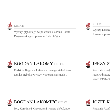
KIELCE
KIELCE
Wyrazy najszc
Wyrazy głębokiego współczucia dla Pana Rafała
Jewiarz z powo
Kołosowskiego z powodu śmierci Ojca...
BOGDAN ŁAKOMY
JERZY 
KIELCE
Rodzinie Bogdana Łakomca znanego kieleckiego
Rodzinie zmar
lutnika głębokie wyrazy współczucia składa...
Przewodniczą
latach 1960-73.
BOGDAN ŁAKOMIEC
JÓZEF 
KIELCE
Joli, Karolinie i Mateuszowi wyrazy głębokiego
Rodzinie Józef