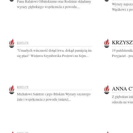
Panu Rafałowi Olbińskiemu oraz Rodzinie składamy
Wyrazy najszc
wyrazy głębokiego współczucia z powodu...
Wąsikowi z pow
KRZYSZ
KIELCE
"Umarłych wieczność dotąd trwa, dokąd pamięcią im
19 październik
się płaci" Wisława Szymborska Posłowi na Sejm...
Przyjaciel - p
KIELCE
ANNA 
Michałowi Saletrze i jego Bliskim Wyrazy szczerego
Z głębokim ża
żalu i współczucia z powodu śmierci...
odeszła na wie