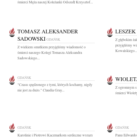
śmierci Męża naszej Koleżanki Odszedł Krzysztof...
TOMASZ ALEKSANDER
LESZEK
SADOWSKI
GDAŃSK
Z głębokim żal
przyjęliśmy w
Z wiekiem smutkiem przyjęliśmy wiadomość o
Kowalskiego..
śmierci naszego Kolegi Tomasza Aleksandra
Sadowskiego...
GDAŃSK
WIOLET
"Czasu spędzonego z tymi, których kochamy, nigdy
Z ogromnym s
nie jest za dużo." Claudia Gray...
śmierci Wiolet
GDAŃSK
GDAŃSK
Karolinie i Piotrowi Kaczmarkom serdeczne wyrazy
Panu Edwardow