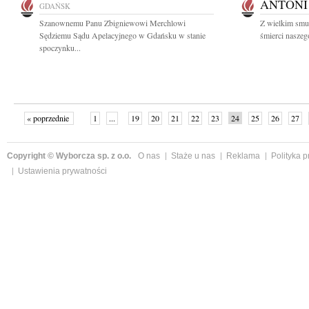
ANTONI
GDAŃSK
Szanownemu Panu Zbigniewowi Merchlowi
Z wielkim smu
Sędziemu Sądu Apelacyjnego w Gdańsku w stanie
śmierci naszego
spoczynku...
« poprzednie
1
...
19
20
21
22
23
24
25
26
27
»
Copyright © Wyborcza sp. z o.o.
O nas
Staże u nas
Reklama
Polityka 
Ustawienia prywatności