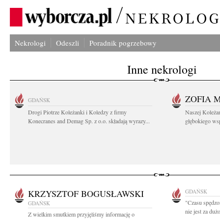
Nekrologi
Odeszli
Poradnik pogrzebowy
Inne nekrologi
ZOFIA 
GDAŃSK
Drogi Piotrze Koleżanki i Koledzy z firmy
Naszej Koleża
Konecranes and Demag Sp. z o.o. składają wyrazy...
głębokiego wspó
KRZYSZTOF BOGUSŁAWSKI
GDAŃSK
"Czasu spędzo
GDAŃSK
nie jest za duż
Z wielkim smutkiem przyjęliśmy informację o