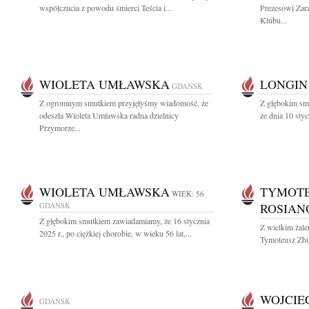
współczucia z powodu śmierci Teścia i...
Prezesowi Zar
Klubu...
WIOLETA UMŁAWSKA
LONGIN
GDAŃSK
Z ogromnym smutkiem przyjęłyśmy wiadomość, że
Z głębokim smu
odeszła Wioleta Umławska radna dzielnicy
że dnia 10 styc
Przymorze...
WIOLETA UMŁAWSKA
TYMOTE
WIEK: 56
GDAŃSK
ROSIAN
Z głębokim smutkiem zawiadamiamy, że 16 stycznia
Z wielkim żal
2025 r., po ciężkiej chorobie, w wieku 56 lat,...
Tymoteusz Zbig
WOJCIE
GDAŃSK