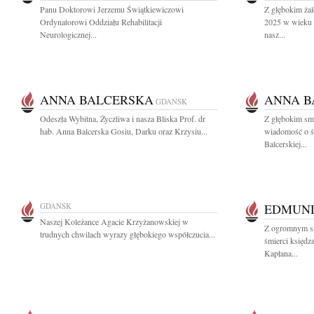
Panu Doktorowi Jerzemu Świątkiewiczowi
Z głębokim żal
Ordynatorowi Oddziału Rehabilitacji
2025 w wieku 8
Neurologicznej...
nasz...
ANNA BALCERSKA
ANNA B
GDAŃSK
Odeszła Wybitna, Życzliwa i nasza Bliska Prof. dr
Z głębokim smu
hab. Anna Balcerska Gosiu, Darku oraz Krzysiu...
wiadomość o śm
Balcerskiej...
GDAŃSK
EDMUND
Naszej Koleżance Agacie Krzyżanowskiej w
Z ogromnym s
trudnych chwilach wyrazy głębokiego współczucia...
śmierci księdz
Kapłana...