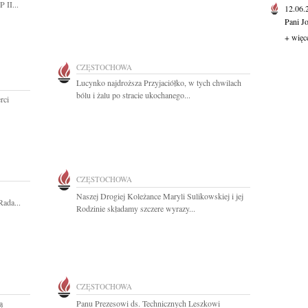
 II...
12.06
Pani J
+ więc
CZĘSTOCHOWA
Lucynko najdroższa Przyjaciółko, w tych chwilach
bólu i żalu po stracie ukochanego...
rci
CZĘSTOCHOWA
Naszej Drogiej Koleżance Maryli Sulikowskiej i jej
Rada...
Rodzinie składamy szczere wyrazy...
CZĘSTOCHOWA
ą
Panu Prezesowi ds. Technicznych Leszkowi