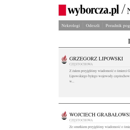
Nekrologi
Odeszli
Poradnik po
GRZEGORZ LIPOWSKI
CZĘSTOCHOWA
Z żalem przyjęliśmy wiadomość o śmierci 
Lipowskiego byłego wojewody częstochow
w...
WOJCIECH GRABAŁOWS
CZĘSTOCHOWA
Ze smutkiem przyjęliśmy wiadomość o śmie