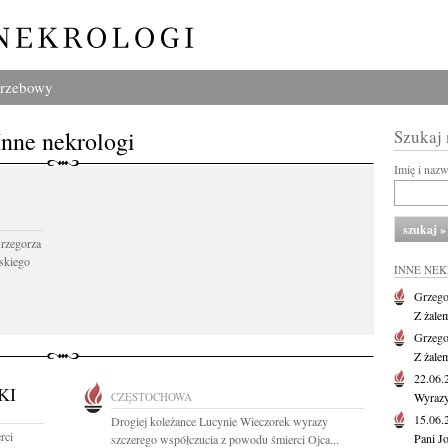
grzebowy
Inne nekrologi
Szukaj
Imię i naz
Grzegorza
skiego
INNE NE
Grzego
Z żale
Grzego
Z żale
22.06
KI
CZĘSTOCHOWA
Wyrazy
15.06
Drogiej koleżance Lucynie Wieczorek wyrazy
rci
Pani J
szczerego współczucia z powodu śmierci Ojca...