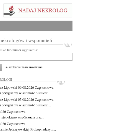
 nekrologów i wspomnień
wisko lub numer ogłoszenia:
+ szukanie zaawansowane
KROLOGI
rz Lipowski
06.08.2026
Częstochowa
m przyjęliśmy wiadomość o śmierci...
rz Lipowski
05.08.2026
Częstochowa
m przyjęliśmy wiadomość o śmierci...
.2026
Częstochowa
 głębokiego współczucia oraz...
.2026
Częstochowa
oannie Jędrzejowskiej-Prokop radczyni...