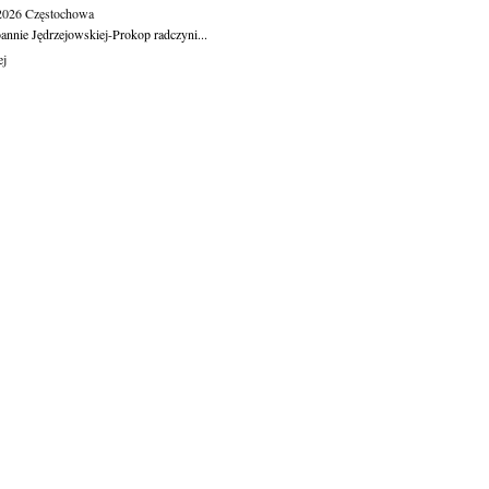
.2026
Częstochowa
oannie Jędrzejowskiej-Prokop radczyni...
ej