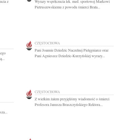
ucia z
Wyrazy współczucia lek. med. sportowej Markowi
Pietruszewskiemu z powodu śmierci Brata...
CZĘSTOCHOWA
Pani Joannie Dziedzic Naczelnej Pielęgniarce oraz
iego
Pani Agnieszce Dziedzic-Kurzyńskiej wyrazy...
ą...
CZĘSTOCHOWA
Z wielkim żalem przyjęliśmy wiadomość o śmierci
Profesora Janusza Braszczyńskiego Rektora...
sza...