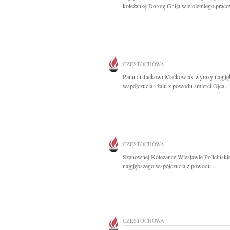
koleżankę Dorotę Gniła wieloletniego praco
CZĘSTOCHOWA
Panu dr Jackowi Maćkowiak wyrazy najgłę
współczucia i żalu z powodu śmierci Ojca...
CZĘSTOCHOWA
Szanownej Koleżance Wiesławie Policiński
najgłębszego współczucia z powodu...
CZĘSTOCHOWA