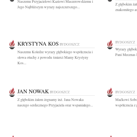
Naszemu Przyjacielowi Kaziowi Maszerowskiemu i
Z głębokim ża
Jego Najbliższym wyrazy najszczerszego...
znakomitego as
KRYSTYNA KOS
BYDGOSZCZ
BYDGOSZCZ
Wyrazy głęboki
Naszemu Koledze wyrazy głębokiego współczucia i
Pani Mecenas E
słowa otuchy z powodu śmierci Mamy Krystyny
Kos...
JAN NOWAK
BYDGOSZCZ
BYDGOSZCZ
Z głębokim żalem żegnamy inż. Jana Nowaka
Maćkowi Sobo
naszego serdecznego Przyjaciela oraz wspaniałego...
współczucia z 