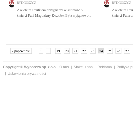
BYDGOSZCZ
BYDGOSZCZ
Z wielkim smutkiem przyjęliśmy wiadomość o
Z wielkim smu
śmierci Pani Magdaleny Koziołek Była wyjątkowo...
śmierci Pana d
« poprzednie
1
...
19
20
21
22
23
24
25
26
27
»
Copyright © Wyborcza sp. z o.o.
O nas
Staże u nas
Reklama
Polityka 
Ustawienia prywatności