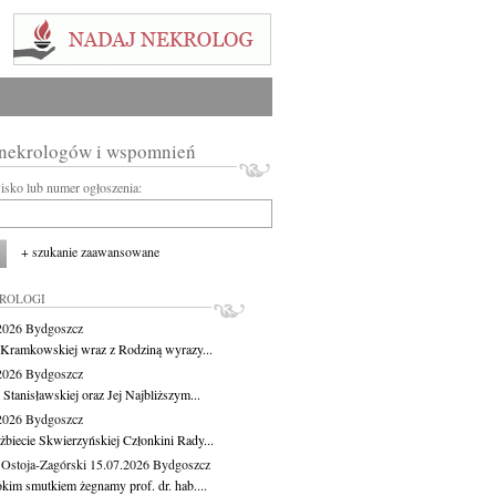
 nekrologów i wspomnień
wisko lub numer ogłoszenia:
+ szukanie zaawansowane
KROLOGI
.2026
Bydgoszcz
 Kramkowskiej wraz z Rodziną wyrazy...
.2026
Bydgoszcz
 Stanisławskiej oraz Jej Najbliższym...
.2026
Bydgoszcz
żbiecie Skwierzyńskiej Członkini Rady...
 Ostoja-Zagórski
15.07.2026
Bydgoszcz
okim smutkiem żegnamy prof. dr. hab....