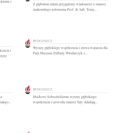
skiemu i
Z głębokim żalem przyjęliśmy wiadomość o śmierci
znakomitego astronoma Prof. dr. hab. Tomy...
BYDGOSZCZ
Wyrazy głębokiego współczucia i słowa wsparcia dla
czucia i
Pani Mecenas Elżbiety Włodarczyk z...
styny
BYDGOSZCZ
ka
Maćkowi Sobocińskiemu wyrazy głębokiego
ałego...
współczucia z powodu śmierci Taty składają...