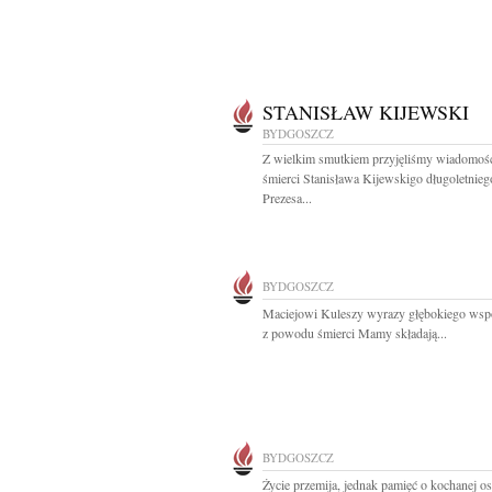
STANISŁAW KIJEWSKI
BYDGOSZCZ
Z wielkim smutkiem przyjęliśmy wiadomoś
śmierci Stanisława Kijewskigo długoletnieg
Prezesa...
BYDGOSZCZ
Maciejowi Kuleszy wyrazy głębokiego wsp
z powodu śmierci Mamy składają...
BYDGOSZCZ
Życie przemija, jednak pamięć o kochanej o