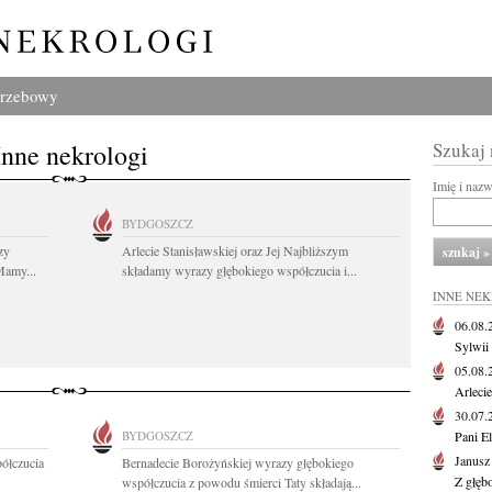
grzebowy
Inne nekrologi
Szukaj
Imię i naz
BYDGOSZCZ
zy
Arlecie Stanisławskiej oraz Jej Najbliższym
Mamy...
składamy wyrazy głębokiego współczucia i...
INNE NE
06.08
Sylwii
05.08
Arlecie
30.07
BYDGOSZCZ
Pani El
Janusz
ółczucia
Bernadecie Borożyńskiej wyrazy głębokiego
Z głęb
współczucia z powodu śmierci Taty składają...