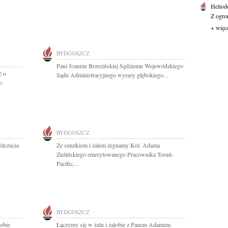
Heliod
Z ogro
+ więc
BYDGOSZCZ
Pani Joannie Brzezińskiej Sędziemu Wojewódzkiego
ć o
Sądu Administracyjnego wyrazy głębokiego...
o
BYDGOSZCZ
ółczucia
Ze smutkiem i żalem żegnamy Kol. Adama
Zielińskiego emerytowanego Pracownika Toruń-
Pacific,...
BYDGOSZCZ
sobie
Łączymy się w żalu i żałobie z Panem Adamem