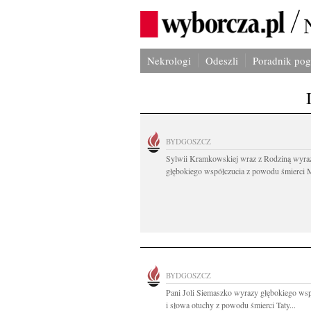
Nekrologi
Odeszli
Poradnik po
BYDGOSZCZ
Sylwii Kramkowskiej wraz z Rodziną wyra
głębokiego współczucia z powodu śmierci 
BYDGOSZCZ
Pani Joli Siemaszko wyrazy głębokiego wsp
i słowa otuchy z powodu śmierci Taty...