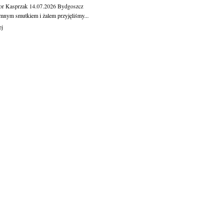
or Kasprzak
14.07.2026
Bydgoszcz
mnym smutkiem i żalem przyjęliśmy...
ej