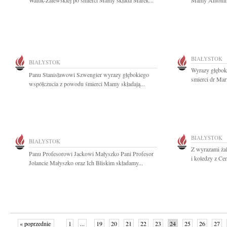
Waluk-Zalewskiej po śmierci Mamy składa Marek...
Mamy Antonini
BIAŁYSTOK
BIAŁYSTOK
Wyrazy głębok
Panu Stanisławowi Szwengier wyrazy głębokiego
smierci dr Mar
współczucia z powodu śmierci Mamy składają...
BIAŁYSTOK
BIAŁYSTOK
Z wyrazami żal
Panu Profesorowi Jackowi Małyszko Pani Profesor
i koledzy z Ce
Jolancie Małyszko oraz Ich Bliskim składamy...
« poprzednie
1
...
19
20
21
22
23
24
25
26
27