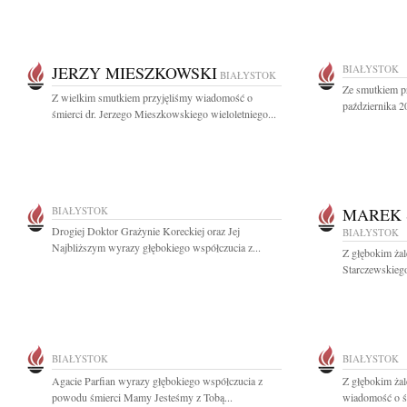
JERZY MIESZKOWSKI
BIAŁYSTOK
BIAŁYSTOK
Ze smutkiem p
Z wielkim smutkiem przyjęliśmy wiadomość o
października 2
śmierci dr. Jerzego Mieszkowskiego wieloletniego...
BIAŁYSTOK
MAREK 
Drogiej Doktor Grażynie Koreckiej oraz Jej
BIAŁYSTOK
Najbliższym wyrazy głębokiego współczucia z...
Z głębokim ża
Starczewskiego
BIAŁYSTOK
BIAŁYSTOK
Agacie Parfian wyrazy głębokiego współczucia z
Z głębokim żal
powodu śmierci Mamy Jesteśmy z Tobą...
wiadomość o ś