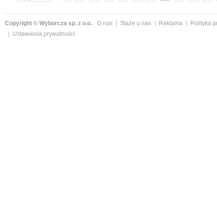
»
Copyright © Wyborcza sp. z o.o.
O nas
Staże u nas
Reklama
Polityka 
Ustawienia prywatności