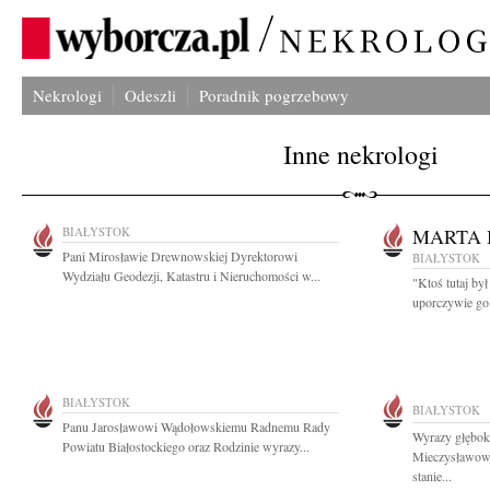
Nekrologi
Odeszli
Poradnik pogrzebowy
Inne nekrologi
BIAŁYSTOK
MARTA
Pani Mirosławie Drewnowskiej Dyrektorowi
BIAŁYSTOK
Wydziału Geodezji, Katastru i Nieruchomości w...
"Ktoś tutaj był
uporczywie go
BIAŁYSTOK
BIAŁYSTOK
Panu Jarosławowi Wądołowskiemu Radnemu Rady
Wyrazy głębok
Powiatu Białostockiego oraz Rodzinie wyrazy...
Mieczysławow
stanie...