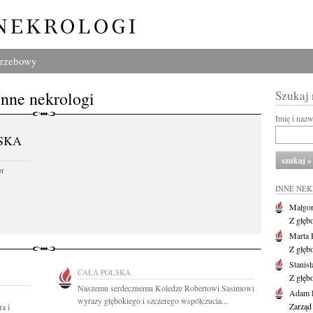
grzebowy
Inne nekrologi
Szukaj
Imię i naz
SKA
or
INNE NE
Małgor
Z głęb
Marta 
Z głęb
Stanis
CAŁA POLSKA
Z głęb
Naszemu serdecznemu Koledze Robertowi Sasimowi
Adam P
wyrazy głębokiego i szczerego współczucia...
Zarząd
a i