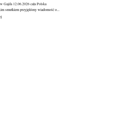
aw Gajda
12.06.2026
cała Polska
kim smutkiem przyjęliśmy wiadomość o...
ej