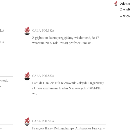
Zdzisł
Z wiel
+ więc
ŁA
CAŁA POLSKA
Z głębokim żalem przyjęliśmy wiadomość, że 17
ela
września 2009 roku zmarł profesor Janusz...
CAŁA POLSKA
powodu
Pani dr Danucie Bik Kierownik Zakładu Organizacji
.
i Upowszechniania Badań Naukowych PIWet-PIB
w...
CAŁA POLSKA
 w
François Barry Delongchamps Ambasador Francji w