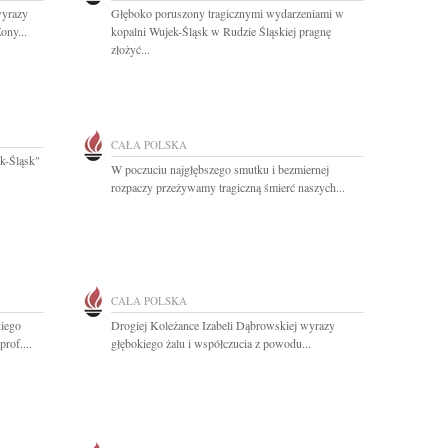
wyrazy
Głęboko poruszony tragicznymi wydarzeniami w
ony...
kopalni Wujek-Śląsk w Rudzie Śląskiej pragnę
złożyć...
CAŁA POLSKA
k-Śląsk"
W poczuciu najgłębszego smutku i bezmiernej
rozpaczy przeżywamy tragiczną śmierć naszych...
CAŁA POLSKA
kiego
Drogiej Koleżance Izabeli Dąbrowskiej wyrazy
rof....
głębokiego żalu i współczucia z powodu...