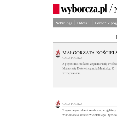
Nekrologi
Odeszli
Poradnik po
MAŁGORZATA KOŚCIEL
CAŁA POLSKA
Z głębokim smutkiem żegnam Panią Profes
Małgorzatę Kościelską moją Mentorkę. Z
wdzięcznością...
CAŁA POLSKA
Z ogromnym żalem i smutkiem przyjęliśmy
wiadomość o śmierci wieloletniego Dyrektor