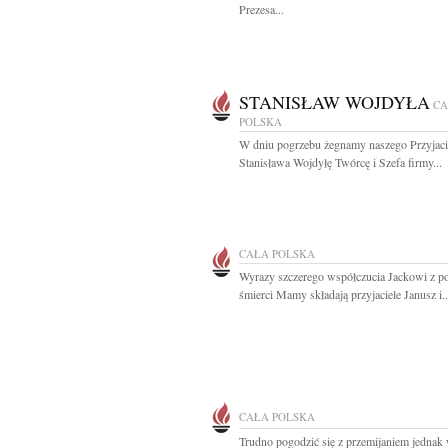
Prezesa...
STANISŁAW WOJDYŁA
CA
POLSKA
W dniu pogrzebu żegnamy naszego Przyjaci
Stanisława Wojdyłę Twórcę i Szefa firmy...
CAŁA POLSKA
Wyrazy szczerego współczucia Jackowi z 
śmierci Mamy składają przyjaciele Janusz i..
CAŁA POLSKA
Trudno pogodzić się z przemijaniem jednak