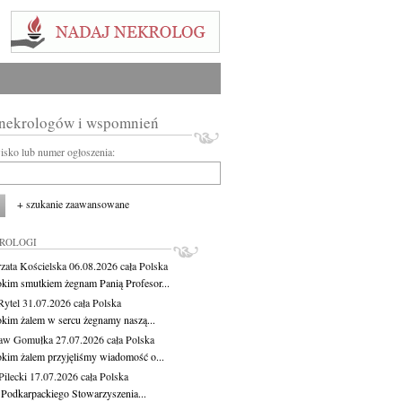
 nekrologów i wspomnień
wisko lub numer ogłoszenia:
+ szukanie zaawansowane
KROLOGI
zata Kościelska
06.08.2026
cała Polska
okim smutkiem żegnam Panią Profesor...
Rytel
31.07.2026
cała Polska
okim żalem w sercu żegnamy naszą...
ław Gomułka
27.07.2026
cała Polska
okim żalem przyjęliśmy wiadomość o...
ilecki
17.07.2026
cała Polska
 Podkarpackiego Stowarzyszenia...