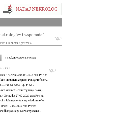
 nekrologów i wspomnień
wisko lub numer ogłoszenia:
+ szukanie zaawansowane
KROLOGI
zata Kościelska
06.08.2026
cała Polska
okim smutkiem żegnam Panią Profesor...
Rytel
31.07.2026
cała Polska
okim żalem w sercu żegnamy naszą...
ław Gomułka
27.07.2026
cała Polska
okim żalem przyjęliśmy wiadomość o...
ilecki
17.07.2026
cała Polska
 Podkarpackiego Stowarzyszenia...