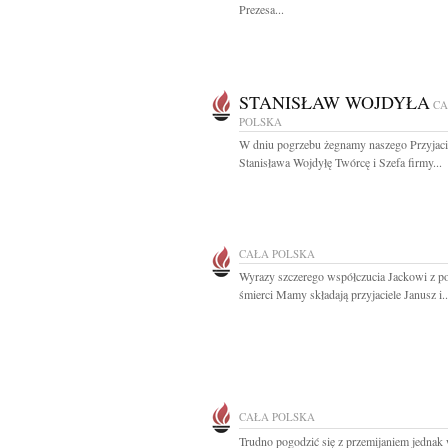
Prezesa...
STANISŁAW WOJDYŁA
CA
POLSKA
W dniu pogrzebu żegnamy naszego Przyjaci
Stanisława Wojdyłę Twórcę i Szefa firmy...
CAŁA POLSKA
Wyrazy szczerego współczucia Jackowi z 
śmierci Mamy składają przyjaciele Janusz i..
CAŁA POLSKA
Trudno pogodzić się z przemijaniem jednak