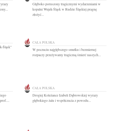
wyrazy
Głęboko poruszony tragicznymi wydarzeniami w
ony...
kopalni Wujek-Śląsk w Rudzie Śląskiej pragnę
złożyć...
CAŁA POLSKA
k-Śląsk"
W poczuciu najgłębszego smutku i bezmiernej
rozpaczy przeżywamy tragiczną śmierć naszych...
CAŁA POLSKA
kiego
Drogiej Koleżance Izabeli Dąbrowskiej wyrazy
rof....
głębokiego żalu i współczucia z powodu...