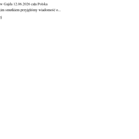
aw Gajda
12.06.2026
cała Polska
kim smutkiem przyjęliśmy wiadomość o...
ej