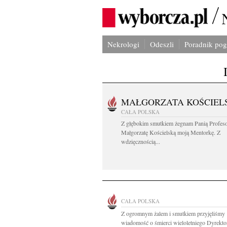
Nekrologi
Odeszli
Poradnik po
MAŁGORZATA KOŚCIEL
CAŁA POLSKA
Z głębokim smutkiem żegnam Panią Profes
Małgorzatę Kościelską moją Mentorkę. Z
wdzięcznością...
CAŁA POLSKA
Z ogromnym żalem i smutkiem przyjęliśmy
wiadomość o śmierci wieloletniego Dyrektor