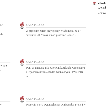
Zdzisł
Z wiel
+ więc
ŁA
CAŁA POLSKA
Z głębokim żalem przyjęliśmy wiadomość, że 17
ela
września 2009 roku zmarł profesor Janusz...
CAŁA POLSKA
powodu
Pani dr Danucie Bik Kierownik Zakładu Organizacji
.
i Upowszechniania Badań Naukowych PIWet-PIB
w...
CAŁA POLSKA
 w
François Barry Delongchamps Ambasador Francji w