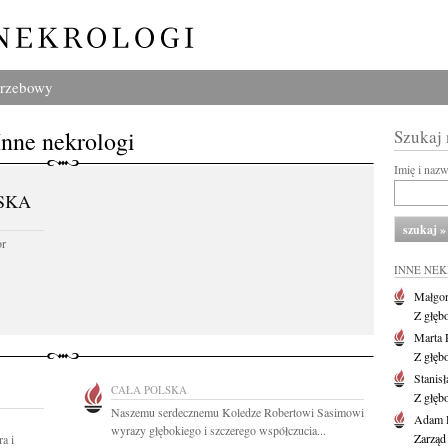
grzebowy
Inne nekrologi
Szukaj
Imię i naz
SKA
or
INNE NE
Małgor
Z głęb
Marta 
Z głęb
Stanis
CAŁA POLSKA
Z głęb
Naszemu serdecznemu Koledze Robertowi Sasimowi
Adam P
wyrazy głębokiego i szczerego współczucia...
Zarząd
a i