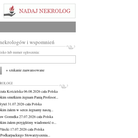
 nekrologów i wspomnień
wisko lub numer ogłoszenia:
+ szukanie zaawansowane
KROLOGI
zata Kościelska
06.08.2026
cała Polska
okim smutkiem żegnam Panią Profesor...
Rytel
31.07.2026
cała Polska
okim żalem w sercu żegnamy naszą...
ław Gomułka
27.07.2026
cała Polska
okim żalem przyjęliśmy wiadomość o...
ilecki
17.07.2026
cała Polska
 Podkarpackiego Stowarzyszenia...