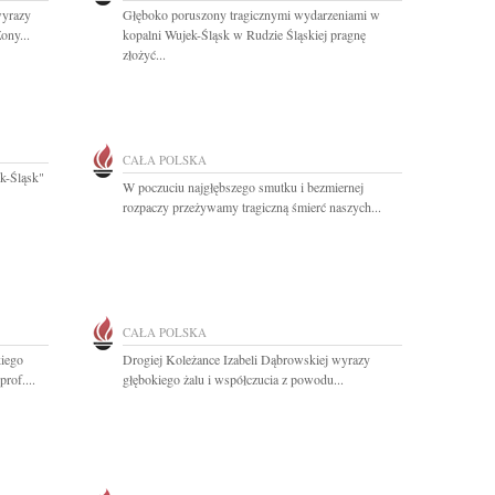
wyrazy
Głęboko poruszony tragicznymi wydarzeniami w
ony...
kopalni Wujek-Śląsk w Rudzie Śląskiej pragnę
złożyć...
CAŁA POLSKA
k-Śląsk"
W poczuciu najgłębszego smutku i bezmiernej
rozpaczy przeżywamy tragiczną śmierć naszych...
CAŁA POLSKA
kiego
Drogiej Koleżance Izabeli Dąbrowskiej wyrazy
rof....
głębokiego żalu i współczucia z powodu...