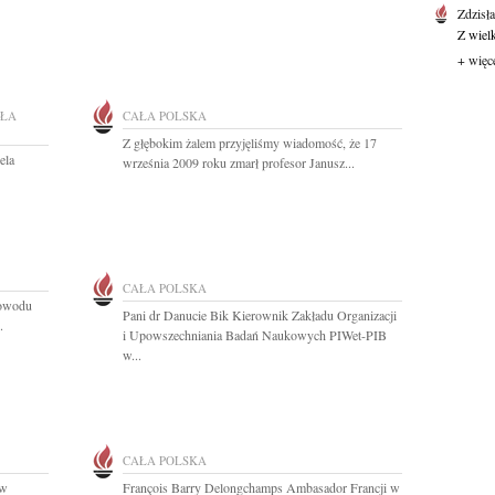
Zdzisł
Z wiel
+ więc
ŁA
CAŁA POLSKA
Z głębokim żalem przyjęliśmy wiadomość, że 17
ela
września 2009 roku zmarł profesor Janusz...
CAŁA POLSKA
powodu
Pani dr Danucie Bik Kierownik Zakładu Organizacji
.
i Upowszechniania Badań Naukowych PIWet-PIB
w...
CAŁA POLSKA
 w
François Barry Delongchamps Ambasador Francji w