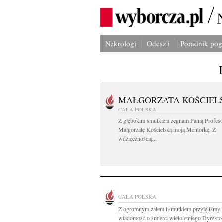
Nekrologi
Odeszli
Poradnik po
MAŁGORZATA KOŚCIEL
CAŁA POLSKA
Z głębokim smutkiem żegnam Panią Profes
Małgorzatę Kościelską moją Mentorkę. Z
wdzięcznością...
CAŁA POLSKA
Z ogromnym żalem i smutkiem przyjęliśmy
wiadomość o śmierci wieloletniego Dyrektor