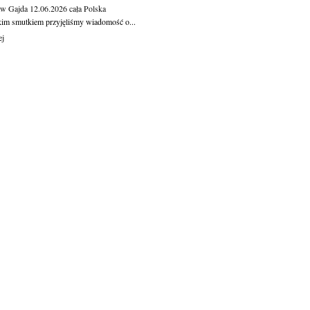
aw Gajda
12.06.2026
cała Polska
kim smutkiem przyjęliśmy wiadomość o...
ej