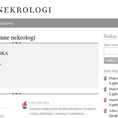
grzebowy
Inne nekrologi
Szukaj
Imię i naz
SKA
or
INNE NE
Małgor
Z głęb
Marta 
Z głęb
Stanis
CAŁA POLSKA
Z głęb
Naszemu serdecznemu Koledze Robertowi Sasimowi
Adam P
wyrazy głębokiego i szczerego współczucia...
Zarząd
a i