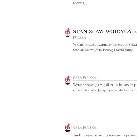
Prezesa...
STANISŁAW WOJDYŁA
CA
POLSKA
W dniu pogrzebu żegnamy naszego Przyjaci
Stanisława Wojdyłę Twórcę i Szefa firmy...
CAŁA POLSKA
Wyrazy szczerego współczucia Jackowi z 
śmierci Mamy składają przyjaciele Janusz i..
CAŁA POLSKA
Trudno pogodzić się z przemijaniem jednak