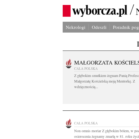
Nekrologi
Odeszli
Poradnik po
MAŁGORZATA KOŚCIEL
CAŁA POLSKA
Z głębokim smutkiem żegnam Panią Profes
Małgorzatę Kościelską moją Mentorkę. Z
wdzięcznością...
CAŁA POLSKA
Non omnis moriar Z głębokim bólem, w po
osierocenia żegnamy zmarłą w 81. roku życia