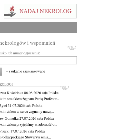
 nekrologów i wspomnień
wisko lub numer ogłoszenia:
+ szukanie zaawansowane
KROLOGI
zata Kościelska
06.08.2026
cała Polska
okim smutkiem żegnam Panią Profesor...
Rytel
31.07.2026
cała Polska
okim żalem w sercu żegnamy naszą...
ław Gomułka
27.07.2026
cała Polska
okim żalem przyjęliśmy wiadomość o...
ilecki
17.07.2026
cała Polska
 Podkarpackiego Stowarzyszenia...