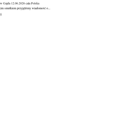
aw Gajda
12.06.2026
cała Polska
kim smutkiem przyjęliśmy wiadomość o...
ej