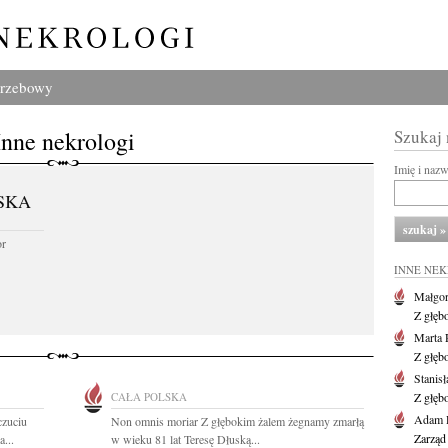
grzebowy
Inne nekrologi
Szukaj
Imię i naz
SKA
or
INNE NE
Małgor
Z głęb
Marta 
Z głęb
Stanis
CAŁA POLSKA
Z głęb
Adam P
czuciu
Non omnis moriar Z głębokim żalem żegnamy zmarłą
Zarząd
...
w wieku 81 lat Teresę Dłuską...