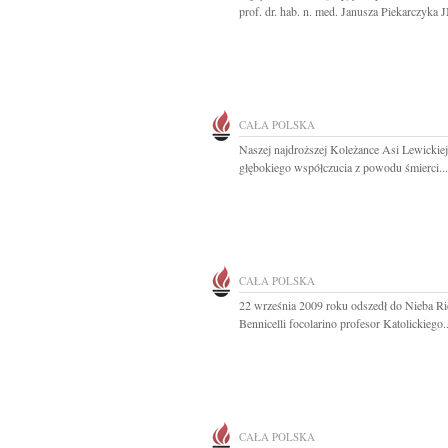
prof. dr. hab. n. med. Janusza Piekarczyka J
CAŁA POLSKA
Naszej najdroższej Koleżance Asi Lewickie
głębokiego współczucia z powodu śmierci...
CAŁA POLSKA
22 września 2009 roku odszedł do Nieba Ri
Bennicelli focolarino profesor Katolickiego..
CAŁA POLSKA