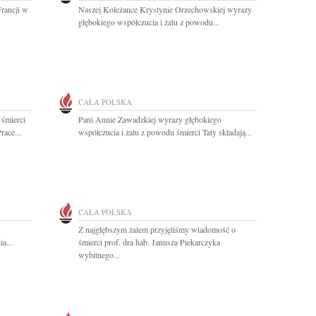
rancji w
Naszej Koleżance Krystynie Orzechowskiej wyrazy
głębokiego współczucia i żalu z powodu...
CAŁA POLSKA
 śmierci
Pani Annie Zawadzkiej wyrazy głębokiego
race...
współczucia i żalu z powodu śmierci Taty składają...
CAŁA POLSKA
Z najgłębszym żalem przyjęliśmy wiadomość o
a...
śmierci prof. dra hab. Janusza Piekarczyka
wybitnego...