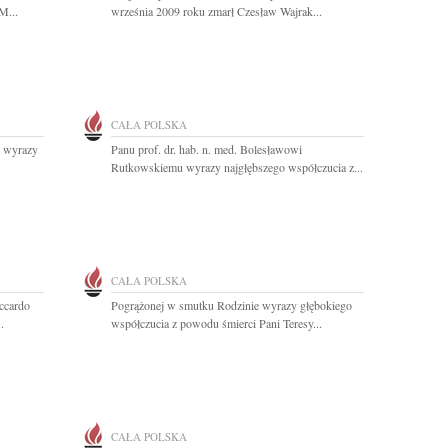
M...
września 2009 roku zmarł Czesław Wajrak...
CAŁA POLSKA
j wyrazy
Panu prof. dr. hab. n. med. Bolesławowi
Rutkowskiemu wyrazy najgłębszego współczucia z...
CAŁA POLSKA
ccardo
Pogrążonej w smutku Rodzinie wyrazy głębokiego
.
współczucia z powodu śmierci Pani Teresy...
CAŁA POLSKA