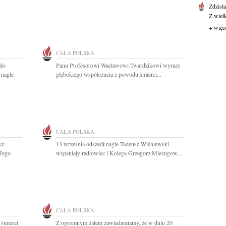
Zdzisł
Z wiel
+ więc
CAŁA POLSKA
 do
Panu Profesorowi Wacławowi Twardzikowi wyrazy
 nagle
głębokiego współczucia z powodu śmierci...
CAŁA POLSKA
sz
13 września odszedł nagle Tadeusz Wiśniewski
 Jego
wspaniały radiowiec i Kolega Grzegorz Miecugow,...
CAŁA POLSKA
 śmierci
Z ogromnym żalem zawiadamiamy, że w dniu 20