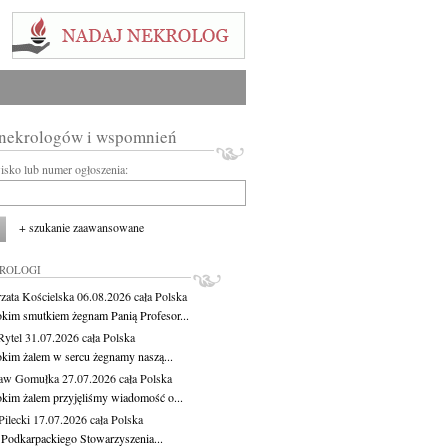
 nekrologów i wspomnień
wisko lub numer ogłoszenia:
+ szukanie zaawansowane
KROLOGI
zata Kościelska
06.08.2026
cała Polska
okim smutkiem żegnam Panią Profesor...
Rytel
31.07.2026
cała Polska
okim żalem w sercu żegnamy naszą...
ław Gomułka
27.07.2026
cała Polska
okim żalem przyjęliśmy wiadomość o...
ilecki
17.07.2026
cała Polska
 Podkarpackiego Stowarzyszenia...