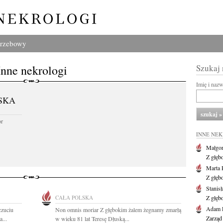
grzebowy
Inne nekrologi
Szukaj
Imię i naz
SKA
or
INNE NE
Małgor
Z głęb
Marta 
Z głęb
Stanis
CAŁA POLSKA
Z głęb
Adam P
czuciu
Non omnis moriar Z głębokim żalem żegnamy zmarłą
Zarząd
...
w wieku 81 lat Teresę Dłuską...