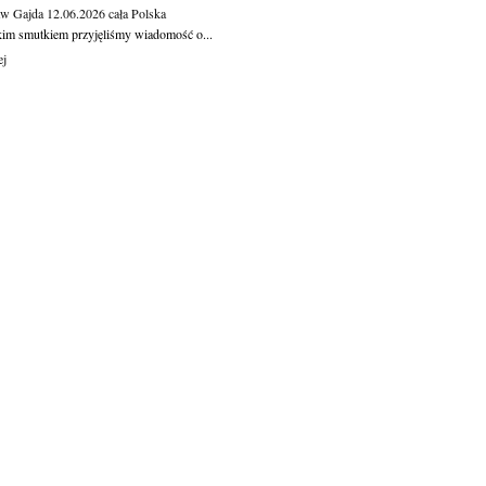
aw Gajda
12.06.2026
cała Polska
kim smutkiem przyjęliśmy wiadomość o...
ej