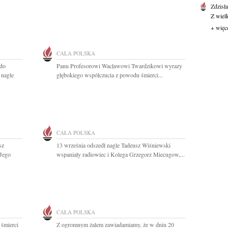
Zdzisł
Z wiel
+ więc
CAŁA POLSKA
 do
Panu Profesorowi Wacławowi Twardzikowi wyrazy
 nagle
głębokiego współczucia z powodu śmierci...
CAŁA POLSKA
sz
13 września odszedł nagle Tadeusz Wiśniewski
 Jego
wspaniały radiowiec i Kolega Grzegorz Miecugow,...
CAŁA POLSKA
 śmierci
Z ogromnym żalem zawiadamiamy, że w dniu 20