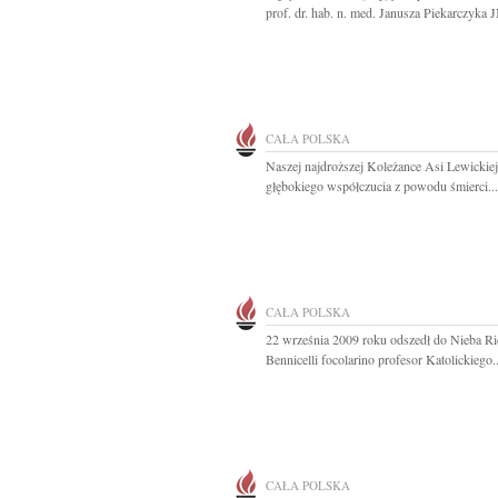
prof. dr. hab. n. med. Janusza Piekarczyka J
CAŁA POLSKA
Naszej najdroższej Koleżance Asi Lewickie
głębokiego współczucia z powodu śmierci...
CAŁA POLSKA
22 września 2009 roku odszedł do Nieba Ri
Bennicelli focolarino profesor Katolickiego..
CAŁA POLSKA