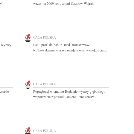
M...
września 2009 roku zmarł Czesław Wajrak...
CAŁA POLSKA
j wyrazy
Panu prof. dr. hab. n. med. Bolesławowi
Rutkowskiemu wyrazy najgłębszego współczucia z...
CAŁA POLSKA
ccardo
Pogrążonej w smutku Rodzinie wyrazy głębokiego
.
współczucia z powodu śmierci Pani Teresy...
CAŁA POLSKA