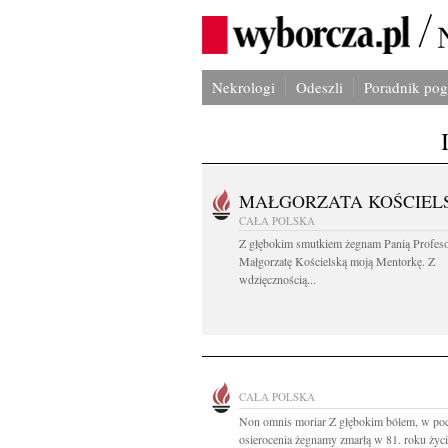
Nekrologi
Odeszli
Poradnik po
MAŁGORZATA KOŚCIEL
CAŁA POLSKA
Z głębokim smutkiem żegnam Panią Profes
Małgorzatę Kościelską moją Mentorkę. Z
wdzięcznością...
CAŁA POLSKA
Non omnis moriar Z głębokim bólem, w po
osierocenia żegnamy zmarłą w 81. roku życia