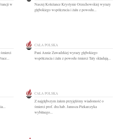
rancji w
Naszej Koleżance Krystynie Orzechowskiej wyrazy
głębokiego współczucia i żalu z powodu...
CAŁA POLSKA
 śmierci
Pani Annie Zawadzkiej wyrazy głębokiego
race...
współczucia i żalu z powodu śmierci Taty składają...
CAŁA POLSKA
Z najgłębszym żalem przyjęliśmy wiadomość o
a...
śmierci prof. dra hab. Janusza Piekarczyka
wybitnego...