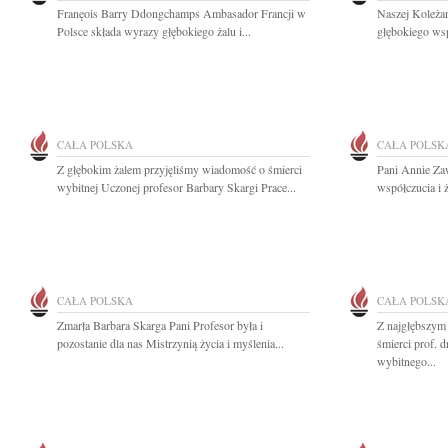
Franęois Barry Ddongchamps Ambasador Francji w
Naszej Koleża
Polsce składa wyrazy głębokiego żalu i...
głębokiego wsp
CAŁA POLSKA
CAŁA POLSK
Z głębokim żalem przyjęliśmy wiadomość o śmierci
Pani Annie Za
wybitnej Uczonej profesor Barbary Skargi Prace...
współczucia i ż
CAŁA POLSKA
CAŁA POLSK
Zmarła Barbara Skarga Pani Profesor była i
Z najgłębszym
pozostanie dla nas Mistrzynią życia i myślenia...
śmierci prof. 
wybitnego...