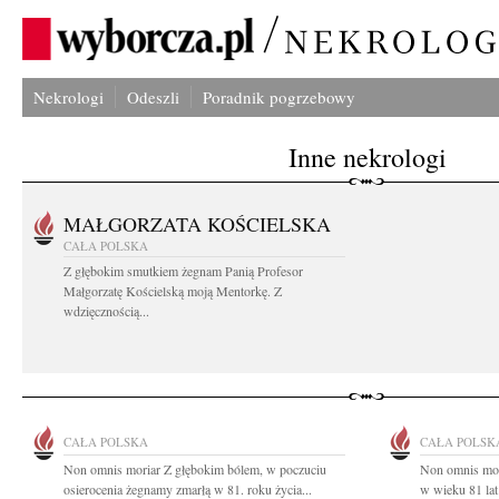
Nekrologi
Odeszli
Poradnik pogrzebowy
Inne nekrologi
MAŁGORZATA KOŚCIELSKA
CAŁA POLSKA
Z głębokim smutkiem żegnam Panią Profesor
Małgorzatę Kościelską moją Mentorkę. Z
wdzięcznością...
CAŁA POLSKA
CAŁA POLSK
Non omnis moriar Z głębokim bólem, w poczuciu
Non omnis mor
osierocenia żegnamy zmarłą w 81. roku życia...
w wieku 81 lat