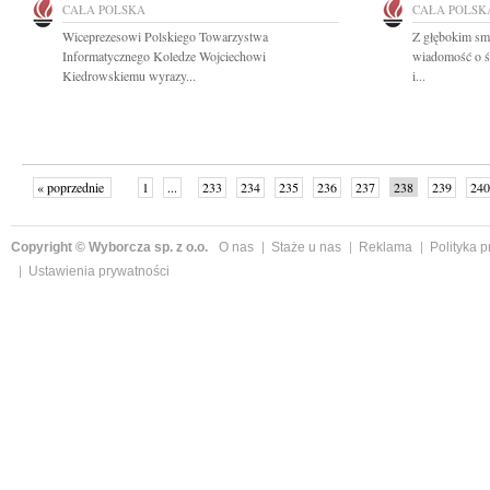
CAŁA POLSKA
CAŁA POLSK
Wiceprezesowi Polskiego Towarzystwa
Z głębokim smu
Informatycznego Koledze Wojciechowi
wiadomość o ś
Kiedrowskiemu wyrazy...
i...
« poprzednie
1
...
233
234
235
236
237
238
239
240
następne »
Copyright © Wyborcza sp. z o.o.
O nas
Staże u nas
Reklama
Polityka 
Ustawienia prywatności