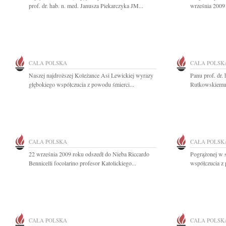
prof. dr. hab. n. med. Janusza Piekarczyka JM...
września 2009 
CAŁA POLSKA
CAŁA POLSK
Naszej najdroższej Koleżance Asi Lewickiej wyrazy
Panu prof. dr.
głębokiego współczucia z powodu śmierci...
Rutkowskiemu 
CAŁA POLSKA
CAŁA POLSK
22 września 2009 roku odszedł do Nieba Riccardo
Pogrążonej w 
Bennicelli focolarino profesor Katolickiego...
współczucia z 
CAŁA POLSKA
CAŁA POLSK