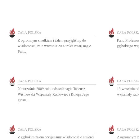
CAŁA POLSKA
CAŁA POLSK
Z ogromnym smutkiem i żalem przyjęliśmy do
Panu Profeso
wiadomości, że 2 września 2009 roku zmarł nagle
głębokiego wsp
Pan...
CAŁA POLSKA
CAŁA POLSK
20 września 2009 roku odszedł nagle Tadeusz
13 września o
Wiśniewski Wspaniały Radiowiec i Kolega Jego
wspaniały radi
głosu,...
CAŁA POLSKA
CAŁA POLSK
Z głębokim żalem przyjęliśmy wiadomość o śmierci
Z ogromnym ża