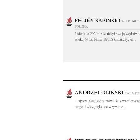
FELIKS SAPIŃSKI
WIEK: 69
C
POLSKA
3 sierpnia 2026r. zakończył swoją wędrów
wieku 69 lat Feliks Sapiński nauczyciel...
ANDRZEJ GLIŃSKI
CAŁA PO
"I słyszę głos, który mówi, że z wami zostać
mogę, i widzę rękę, co wzywa w...