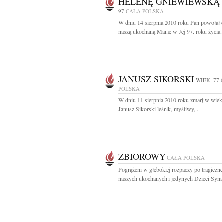
HELENĘ GNIEWIEWSKĄ
97
CAŁA POLSKA
W dniu 14 sierpnia 2010 roku Pan powołał 
naszą ukochaną Mamę w Jej 97. roku życia.
JANUSZ SIKORSKI
WIEK: 77
POLSKA
W dniu 11 sierpnia 2010 roku zmarł w wiek
Janusz Sikorski leśnik, myśliwy,...
ZBIOROWY
CAŁA POLSKA
Pogrążeni w głębokiej rozpaczy po tragiczne
naszych ukochanych i jedynych Dzieci Syna