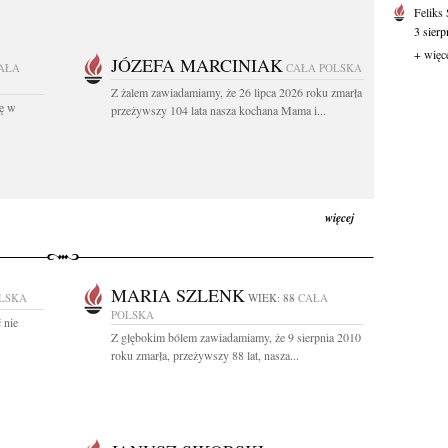
Feliks
3 sierp
+ więc
JÓZEFA MARCINIAK
AŁA
CAŁA POLSKA
Z żalem zawiadamiamy, że 26 lipca 2026 roku zmarła
kę w
przeżywszy 104 lata nasza kochana Mama i...
więcej
MARIA SZLENK
LSKA
WIEK: 88
CAŁA
POLSKA
 nie
Z głębokim bólem zawiadamiamy, że 9 sierpnia 2010
roku zmarła, przeżywszy 88 lat, nasza...