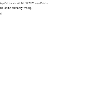
 Sapiński
wiek: 69
06.08.2026
cała Polska
nia 2026r. zakończył swoją...
ej