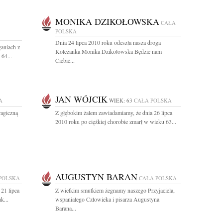
MONIKA DZIKOŁOWSKA
CAŁA
POLSKA
Dnia 24 lipca 2010 roku odeszła nasza droga
ganiach z
Koleżanka Monika Dzikołowska Będzie nam
64...
Ciebie...
JAN WÓJCIK
A
WIEK: 63
CAŁA POLSKA
ragiczną
Z głębokim żalem zawiadamiamy, że dnia 26 lipca
2010 roku po ciężkiej chorobie zmarł w wieku 63...
AUGUSTYN BARAN
POLSKA
CAŁA POLSKA
21 lipca
Z wielkim smutkiem żegnamy naszego Przyjaciela,
k...
wspaniałego Człowieka i pisarza Augustyna
Barana...