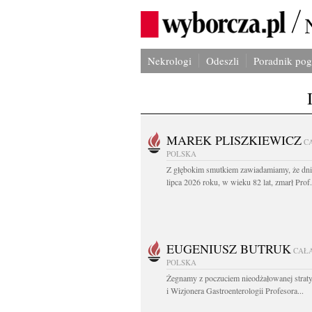
Nekrologi
Odeszli
Poradnik po
MAREK PLISZKIEWICZ
C
POLSKA
Z głębokim smutkiem zawiadamiamy, że dni
lipca 2026 roku, w wieku 82 lat, zmarł Prof
EUGENIUSZ BUTRUK
CAŁ
POLSKA
Żegnamy z poczuciem nieodżałowanej straty
i Wizjonera Gastroenterologii Profesora...