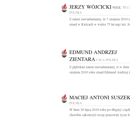
JERZY WÓJCICKI
WIEK: 75
C
POLSKA
Z żalem zawiadamiamy, że 7 sierpnia 2010 
zmarł w Kielcach w wieku 75 lat mgr inż. Je
EDMUND ANDRZEJ
ZIENTARA
CAŁA POLSKA
Z głębokim żalem zawiadamiamy, iż w dniu
sierpnia 2010 roku zmarł Edmund Andrzej Zi
MACIEJ ANTONI SUSZE
POLSKA
W dniu 28 lipca 2010 roku po długiej i ciężk
chorobie zakończył swoje pracowite życie Ma