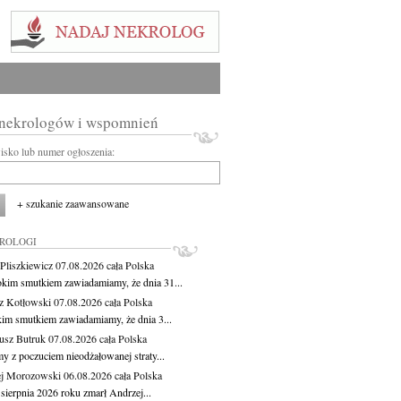
 nekrologów i wspomnień
wisko lub numer ogłoszenia:
+ szukanie zaawansowane
KROLOGI
Pliszkiewicz
07.08.2026
cała Polska
okim smutkiem zawiadamiamy, że dnia 31...
z Kotłowski
07.08.2026
cała Polska
kim smutkiem zawiadamiamy, że dnia 3...
usz Butruk
07.08.2026
cała Polska
y z poczuciem nieodżałowanej straty...
j Morozowski
06.08.2026
cała Polska
sierpnia 2026 roku zmarł Andrzej...