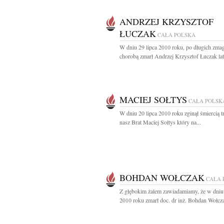
ANDRZEJ KRZYSZTOF
ŁUCZAK
CAŁA POLSKA
W dniu 29 lipca 2010 roku, po długich zma
chorobą zmarł Andrzej Krzysztof Łuczak lat 
MACIEJ SOŁTYS
CAŁA POLSK
W dniu 20 lipca 2010 roku zginął śmiercią t
nasz Brat Maciej Sołtys który na...
BOHDAN WOŁCZAK
CAŁA 
Z głębokim żalem zawiadamiamy, że w dniu 
2010 roku zmarł doc. dr inż. Bohdan Wołcza