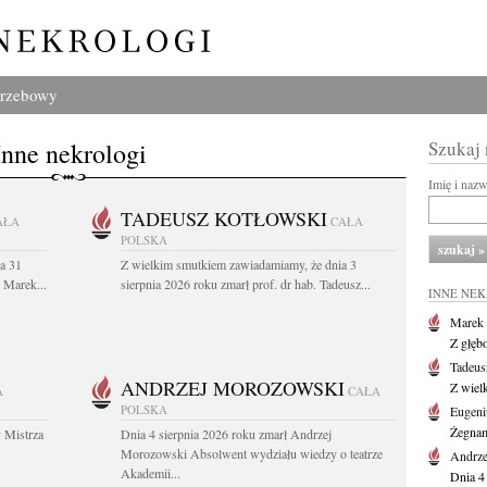
grzebowy
Inne nekrologi
Szukaj
Imię i naz
TADEUSZ KOTŁOWSKI
AŁA
CAŁA
POLSKA
a 31
Z wielkim smutkiem zawiadamiamy, że dnia 3
. Marek...
sierpnia 2026 roku zmarł prof. dr hab. Tadeusz...
INNE NE
Marek 
Z głęb
Tadeus
ANDRZEJ MOROZOWSKI
Z wiel
A
CAŁA
POLSKA
Eugeni
Żegnam
 Mistrza
Dnia 4 sierpnia 2026 roku zmarł Andrzej
Morozowski Absolwent wydziału wiedzy o teatrze
Andrze
Akademii...
Dnia 4 