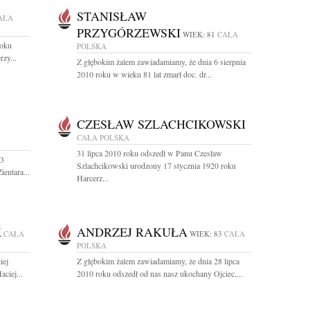
STANISŁAW
AŁA
PRZYGÓRZEWSKI
WIEK: 81
CAŁA
roku
POLSKA
rzy...
Z głębokim żalem zawiadamiamy, że dnia 6 sierpnia
2010 roku w wieku 81 lat zmarł doc. dr...
CZESŁAW SZLACHCIKOWSKI
CAŁA POLSKA
31 lipca 2010 roku odszedł w Panu Czesław
 3
Szlachcikowski urodzony 17 stycznia 1920 roku
entara...
Harcerz...
K
ANDRZEJ RAKUŁA
CAŁA
WIEK: 83
CAŁA
POLSKA
iej
Z głębokim żalem zawiadamiamy, że dnia 28 lipca
ciej...
2010 roku odszedł od nas nasz ukochany Ojciec,...