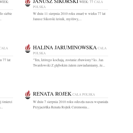
JANUSZ SIKORSKI
WIEK:
WIEK: 77
CAŁA
POLSKA
do siebie
W dniu 11 sierpnia 2010 roku zmarł w wieku 77 lat
..
Janusz Sikorski leśnik, myśliwy,...
HALINA JARUMINOWSKA
CAŁA
CAŁA
POLSKA
u 77 lat
"Ten, którego kochają, zostanie zbawiony? ks. Jan
Twardowski Z głębokim żalem zawiadamiamy, że...
RENATA ROJEK
CAŁA POLSKA
j śmierci
W dniu 7 sierpnia 2010 roku odeszła nasza wspaniała
...
Przyjaciółka Renata Rojtek Ceremonia...