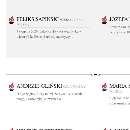
FELIKS SAPIŃSKI
JÓZEFA
WIEK: 69
CAŁA
POLSKA
Z żalem zawiad
3 sierpnia 2026r. zakończył swoją wędrówkę w
przeżywszy 104
wieku 69 lat Feliks Sapiński nauczyciel...
ANDRZEJ GLIŃSKI
MARIA 
CAŁA POLSKA
POLSKA
"I słyszę głos, który mówi, że z wami zostać nie
Z głębokim bó
mogę, i widzę rękę, co wzywa w...
roku zmarła, pr