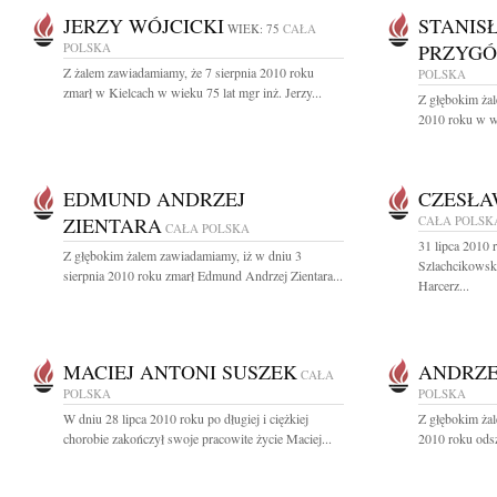
JERZY WÓJCICKI
STANIS
WIEK: 75
CAŁA
POLSKA
PRZYGÓ
Z żalem zawiadamiamy, że 7 sierpnia 2010 roku
POLSKA
zmarł w Kielcach w wieku 75 lat mgr inż. Jerzy...
Z głębokim żal
2010 roku w wi
EDMUND ANDRZEJ
CZESŁA
ZIENTARA
CAŁA POLSK
CAŁA POLSKA
31 lipca 2010
Z głębokim żalem zawiadamiamy, iż w dniu 3
Szlachcikowsk
sierpnia 2010 roku zmarł Edmund Andrzej Zientara...
Harcerz...
MACIEJ ANTONI SUSZEK
ANDRZE
CAŁA
POLSKA
POLSKA
W dniu 28 lipca 2010 roku po długiej i ciężkiej
Z głębokim żal
chorobie zakończył swoje pracowite życie Maciej...
2010 roku odsz