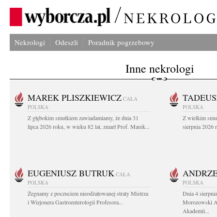
Nekrologi
Odeszli
Poradnik pogrzebowy
Inne nekrologi
MAREK PLISZKIEWICZ
TADEUS
CAŁA
POLSKA
POLSKA
Z głębokim smutkiem zawiadamiamy, że dnia 31
Z wielkim smu
lipca 2026 roku, w wieku 82 lat, zmarł Prof. Marek...
sierpnia 2026 r
EUGENIUSZ BUTRUK
ANDRZE
CAŁA
POLSKA
POLSKA
Żegnamy z poczuciem nieodżałowanej straty Mistrza
Dnia 4 sierpni
i Wizjonera Gastroenterologii Profesora...
Morozowski Ab
Akademii...