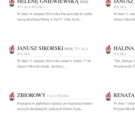
HELENĘ GNIEWIEWSKĄ
JANUSZ
WIEK:
97
CAŁA POLSKA
POLSKA
W dniu 14 sierpnia 2010 roku Pan powołał do siebie
W dniu 11 sier
naszą ukochaną Mamę w Jej 97. roku życia...
Janusz Sikorski
JANUSZ SIKORSKI
HALINA
WIEK: 77
CAŁA
POLSKA
POLSKA
W dniu 11 sierpnia 2010 roku zmarł w wieku 77 lat
"Ten, którego 
Janusz Sikorski leśnik, myśliwy,...
Twardowski Z 
ZBIOROWY
RENATA
CAŁA POLSKA
Pogrążeni w głębokiej rozpaczy po tragicznej śmierci
W dniu 7 sierp
naszych ukochanych i jedynych Dzieci Syna...
Przyjaciółka R