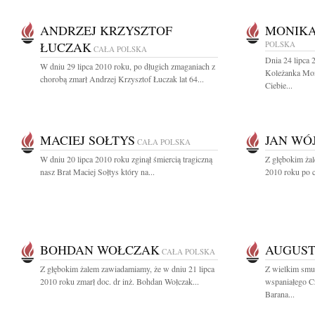
ANDRZEJ KRZYSZTOF
MONIKA
ŁUCZAK
POLSKA
CAŁA POLSKA
Dnia 24 lipca 
W dniu 29 lipca 2010 roku, po długich zmaganiach z
Koleżanka Mo
chorobą zmarł Andrzej Krzysztof Łuczak lat 64...
Ciebie...
MACIEJ SOŁTYS
JAN WÓ
CAŁA POLSKA
W dniu 20 lipca 2010 roku zginął śmiercią tragiczną
Z głębokim żal
nasz Brat Maciej Sołtys który na...
2010 roku po c
BOHDAN WOŁCZAK
AUGUST
CAŁA POLSKA
Z głębokim żalem zawiadamiamy, że w dniu 21 lipca
Z wielkim smu
2010 roku zmarł doc. dr inż. Bohdan Wołczak...
wspaniałego C
Barana...