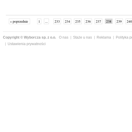
« poprzednie
1
...
233
234
235
236
237
238
239
240
następne »
Copyright © Wyborcza sp. z o.o.
O nas
Staże u nas
Reklama
Polityka 
Ustawienia prywatności