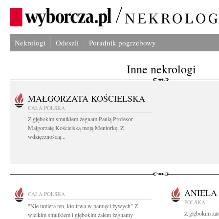
Nekrologi
Odeszli
Poradnik pogrzebowy
Inne nekrologi
MAŁGORZATA KOŚCIELSKA
CAŁA POLSKA
Z głębokim smutkiem żegnam Panią Profesor
Małgorzatę Kościelską moją Mentorkę. Z
wdzięcznością...
ANIELA
CAŁA POLSKA
POLSKA
"Nie umiera ten, kto trwa w pamięci żywych" Z
Z głębokim ża
wielkim smutkiem i głębokim żalem żegnamy