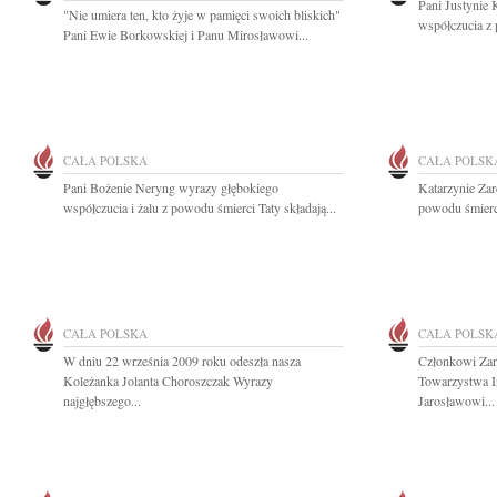
Pani Justynie
"Nie umiera ten, kto żyje w pamięci swoich bliskich"
współczucia z 
Pani Ewie Borkowskiej i Panu Mirosławowi...
CAŁA POLSKA
CAŁA POLSK
Pani Bożenie Neryng wyrazy głębokiego
Katarzynie Zar
współczucia i żalu z powodu śmierci Taty składają...
powodu śmierc
CAŁA POLSKA
CAŁA POLSK
W dniu 22 września 2009 roku odeszła nasza
Członkowi Zar
Koleżanka Jolanta Choroszczak Wyrazy
Towarzystwa I
najgłębszego...
Jarosławowi...