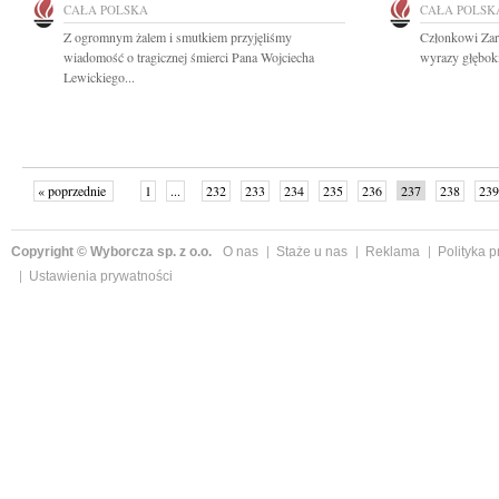
CAŁA POLSKA
CAŁA POLSK
Z ogromnym żalem i smutkiem przyjęliśmy
Członkowi Za
wiadomość o tragicznej śmierci Pana Wojciecha
wyrazy głębok
Lewickiego...
« poprzednie
1
...
232
233
234
235
236
237
238
239
następne »
Copyright © Wyborcza sp. z o.o.
O nas
Staże u nas
Reklama
Polityka 
Ustawienia prywatności