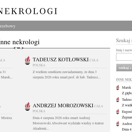
grzebowy
Inne nekrologi
Szukaj
Imię i naz
TADEUSZ KOTŁOWSKI
AŁA
CAŁA
POLSKA
a 31
Z wielkim smutkiem zawiadamiamy, że dnia 3
. Marek...
sierpnia 2026 roku zmarł prof. dr hab. Tadeusz...
INNE NE
Marek 
Z głęb
Tadeus
ANDRZEJ MOROZOWSKI
Z wiel
A
CAŁA
POLSKA
Eugeni
Żegnam
 Mistrza
Dnia 4 sierpnia 2026 roku zmarł Andrzej
Morozowski Absolwent wydziału wiedzy o teatrze
Andrze
Akademii...
Dnia 4 