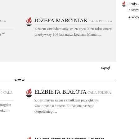
Feliks
3 sierp
+ więc
JÓZEFA MARCINIAK
AŁA
CAŁA POLSKA
Z żalem zawiadamiamy, że 26 lipca 2026 roku zmarła
kę w
przeżywszy 104 lata nasza kochana Mama i...
więcej
ELŻBIETA BIAŁOTA
90
CAŁA
CAŁA POLSKA
Z ogromnym żalem i smutkiem przyjęliśmy
t Bogdan
wiadomość o śmierci Eli Białota naszego
ekun...
długoletniego...