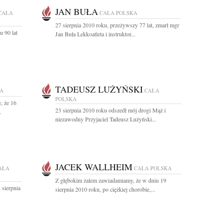
JAN BUŁA
CAŁA
CAŁA POLSKA
27 sierpnia 2010 roku, przeżywszy 77 lat, zmarł mgr
u 90 lat
Jan Buła Lekkoatleta i instruktor...
TADEUSZ LUŻYŃSKI
KA
CAŁA
POLSKA
, że 16
23 sierpnia 2010 roku odszedł mój drogi Mąż i
.
niezawodny Przyjaciel Tadeusz Lużyński...
JACEK WALLHEIM
AŁA
CAŁA POLSKA
Z głębokim żalem zawiadamiamy, że w dniu 19
 sierpnia
sierpnia 2010 roku, po ciężkiej chorobie,...