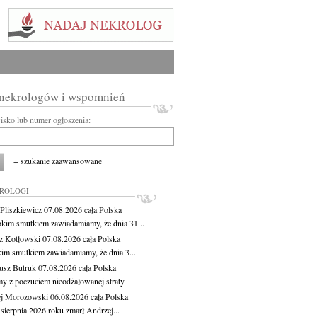
 nekrologów i wspomnień
wisko lub numer ogłoszenia:
+ szukanie zaawansowane
KROLOGI
Pliszkiewicz
07.08.2026
cała Polska
okim smutkiem zawiadamiamy, że dnia 31...
z Kotłowski
07.08.2026
cała Polska
kim smutkiem zawiadamiamy, że dnia 3...
usz Butruk
07.08.2026
cała Polska
y z poczuciem nieodżałowanej straty...
j Morozowski
06.08.2026
cała Polska
sierpnia 2026 roku zmarł Andrzej...