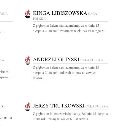
KINGA LIBISZOWSKA
CAŁA
CAŁA
POLSKA
Z głębokim żalem zawiadamiamy, że w dniu 15
...
sierpnia 2010 roku zmarła w wieku 94 lat Kinga z...
ANDRZEJ GLIŃSKI
ŁA
CAŁA POLSKA
Z głębokim żalem zawiadamiamy, że w dniu 15
ieku 80
sierpnia 2010 roku odszedł od nas na zawsze
spraw...
doktor...
JERZY TRUTKOWSKI
 81
CAŁA POLSKA
Z głębokim bólem zawiadamiamy, że dnia 15 sierpnia
ku 81 lat
2010 roku zmarł w wieku 63 lat artysta...
..