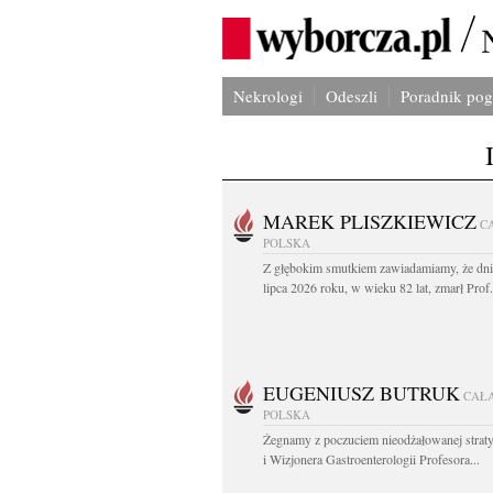
Nekrologi
Odeszli
Poradnik po
MAREK PLISZKIEWICZ
C
POLSKA
Z głębokim smutkiem zawiadamiamy, że dni
lipca 2026 roku, w wieku 82 lat, zmarł Prof
EUGENIUSZ BUTRUK
CAŁ
POLSKA
Żegnamy z poczuciem nieodżałowanej straty
i Wizjonera Gastroenterologii Profesora...