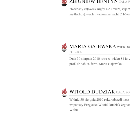
ZBIGNIEW BENTYN
CAŁA 
"Kochany człowiek nigdy nie umiera, żyje 
myślach, słowach i wspomnieniach? Z bólem
MARIA GAJEWSKA
WIEK: 8
POLSKA
Dnia 30 sierpnia 2010 roku w wieku 84 lat 
prof. dr hab. n. farm. Maria Gajewska...
WITOLD DUDZIAK
CAŁA P
W dniu 30 sierpnia 2010 roku odszedł nasz
wspaniały Przyjaciel Witold Dudziak żegna
Witku...