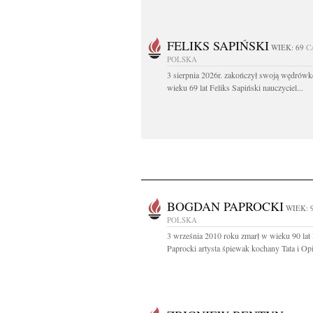
FELIKS SAPIŃSKI
WIEK: 69
C
POLSKA
3 sierpnia 2026r. zakończył swoją wędrów
wieku 69 lat Feliks Sapiński nauczyciel...
BOGDAN PAPROCKI
WIEK: 
POLSKA
3 września 2010 roku zmarł w wieku 90 la
Paprocki artysta śpiewak kochany Tata i Opi