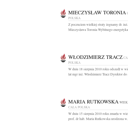
MIECZYSŁAW TORONIA
POLSKA
Z poczuciem wielkiej straty żegnamy dr. inż.
Mieczysława Toronia Wybitnego energetyka,
WŁODZIMIERZ TRACZ
CA
POLSKA
W dniu 18 sierpnia 2010 roku odszedł w w
lat mgr inż. Włodzimierz Tracz Dyrektor do 
MARIA RUTKOWSKA
WIEK:
CAŁA POLSKA
W dniu 15 sierpnia 2010 roku zmarła w wie
prof. dr hab. Maria Rutkowska urodzona w.