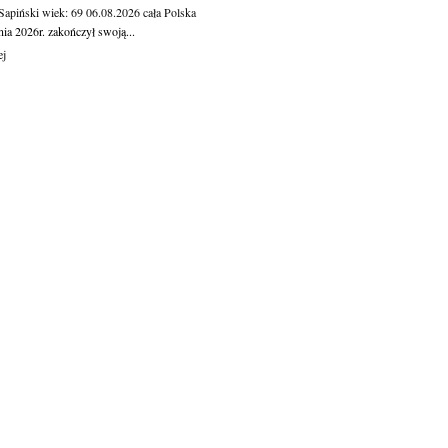
 Sapiński
wiek: 69
06.08.2026
cała Polska
nia 2026r. zakończył swoją...
ej