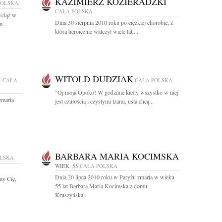
KAZIMIERZ KOZIERADZKI
POLSKA
CAŁA POLSKA
wciąż w
Dnia 30 sierpnia 2010 roku po ciężkiej chorobie, z
...
którą heroicznie walczył wiele lat,...
WITOLD DUDZIAK
4
CAŁA
CAŁA POLSKA
"Oj moja Opoko! W godzinie kiedy wszystko w niej
zmarła
jest czułością i czystymi łzami, usta chcą...
BARBARA MARIA KOCIMSKA
OLSKA
WIEK: 55
CAŁA POLSKA
Dnia 20 lipca 2010 roku w Paryżu zmarła w wieku
my Cię,
55 lat Barbara Maria Kocimska z domu
Kruszyńska...