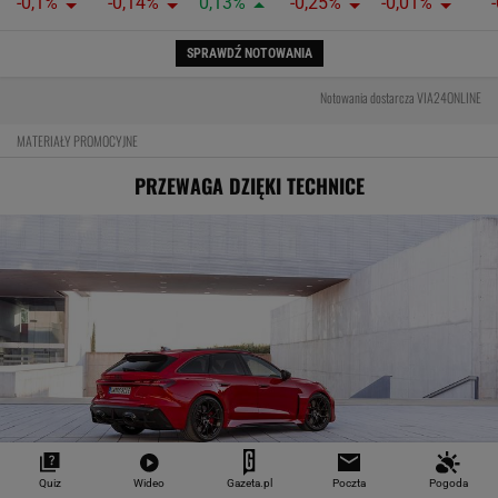
-0,1%
-0,14%
0,13%
-0,25%
-0,01%
SPRAWDŹ NOTOWANIA
Notowania dostarcza VIA24ONLINE
MATERIAŁY PROMOCYJNE
PRZEWAGA DZIĘKI TECHNICE
Quiz
Wideo
Gazeta.pl
Poczta
Pogoda