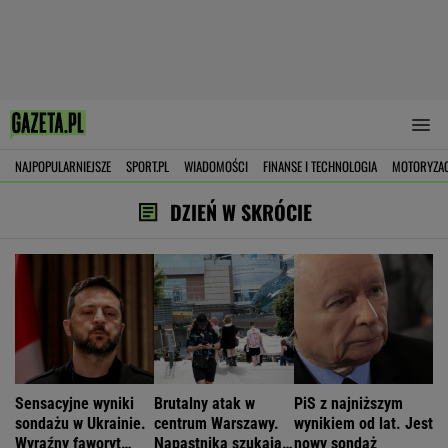
NAJPOPULARNIEJSZE
SPORT.PL
WIADOMOŚCI
FINANSE I TECHNOLOGIA
MOTORYZA
DZIEŃ W SKRÓCIE
Sensacyjne wyniki
Brutalny atak w
PiS z najniższym
sondażu w Ukrainie.
centrum Warszawy.
wynikiem od lat. Jest
Wyraźny faworyt
Napastnika szukają
nowy sondaż