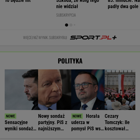
To będzie hit
Szkoda, że Roig tego
85. minucie. Na
nie widział
padły dwa gole
SUBSKRYPCJA
WIĘCEJ NIŻ WYNIK. SUBSKRYBUJ
POLITYKA
Nowy sondaż
Horała
Cezary
Sensacyjne
partyjny. PiS z
uderza w
Tomczyk: Ile
wyniki sondażu
najniższym
pomysł PiS ws.
kosztował
w Ukrainie.
wynikiem od lat
Ukraińców. "To
wiec partyjny