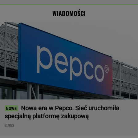
Wyraźny faworyt
straszny
Nawrockiego?
wyborów
paradoks"
WIADOMOŚCI
Nowa era w Pepco. Sieć uruchomiła
specjalną platformę zakupową
BIZNES