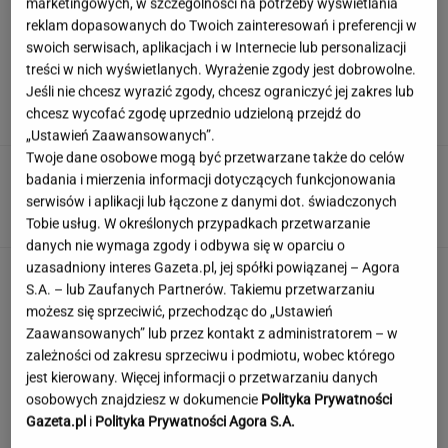
marketingowych, w szczególności na potrzeby wyświetlania
reklam dopasowanych do Twoich zainteresowań i preferencji w
swoich serwisach, aplikacjach i w Internecie lub personalizacji
Syn Stanisława Soyki o ostatnich chwilach
treści w nich wyświetlanych. Wyrażenie zgody jest dobrowolne.
ojca. "Nie było z nim nikogo"
Jeśli nie chcesz wyrazić zgody, chcesz ograniczyć jej zakres lub
chcesz wycofać zgodę uprzednio udzieloną przejdź do
„Ustawień Zaawansowanych”.
Twoje dane osobowe mogą być przetwarzane także do celów
Włóż to do doniczki przed urlopem. Rośliny
badania i mierzenia informacji dotyczących funkcjonowania
nie zostaną bez wody
serwisów i aplikacji lub łączone z danymi dot. świadczonych
Tobie usług. W określonych przypadkach przetwarzanie
danych nie wymaga zgody i odbywa się w oparciu o
uzasadniony interes Gazeta.pl, jej spółki powiązanej – Agora
Quiz - o tych zawodach nawet nie słyszałeś.
S.A. – lub Zaufanych Partnerów. Takiemu przetwarzaniu
Wiesz, kim był retman?
możesz się sprzeciwić, przechodząc do „Ustawień
Zaawansowanych” lub przez kontakt z administratorem – w
zależności od zakresu sprzeciwu i podmiotu, wobec którego
Nie czekaj, aż będzie za późno. To może
jest kierowany. Więcej informacji o przetwarzaniu danych
oznaczać, że szkoła przestała służyć dziecku
osobowych znajdziesz w dokumencie
Polityka Prywatności
Gazeta.pl
i
Polityka Prywatności Agora S.A.
MATERIAŁ PROMOCYJNY