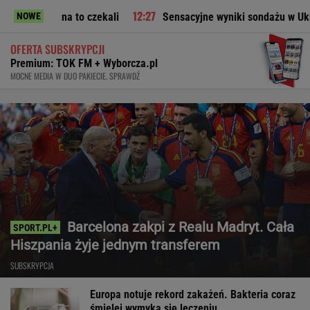
a to czekali
Sensacyjne wyniki sondażu w Ukrainie. Wyraźn
NOWE
OFERTA SUBSKRYPCJI
Premium: TOK FM + Wyborcza.pl
MOCNE MEDIA W DUO PAKIECIE. SPRAWDŹ
Barcelona zakpi z Realu Madryt. Cała
Hiszpania żyje jednym transferem
SUBSKRYPCJA
Europa notuje rekord zakażeń. Bakteria coraz
śmielej wymyka się leczeniu