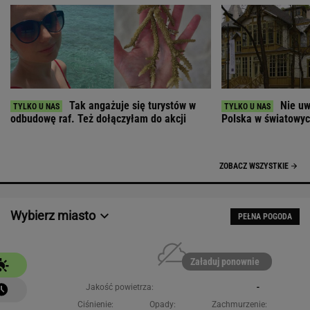
Tak angażuje się turystów w
Nie uw
odbudowę raf. Też dołączyłam do akcji
Polska w światowych
ZOBACZ WSZYSTKIE
Wybierz miasto
PEŁNA POGODA
Załaduj ponownie
Jakość powietrza:
-
Ciśnienie:
Opady:
Zachmurzenie: