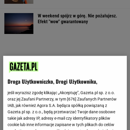
W weekend spójrz w górę. Nie pożałujesz.
Efekt "wow" gwarantowany
Droga Użytkowniczko, Drogi Użytkowniku,
jeśli wyrazisz zgodę klikając „Akceptuję”, Gazeta.pl sp. z o.o.
oraz jej Zaufani Partnerzy, w tym [
676
] Zaufanych Partnerów
IAB, jak również Agora S.A. będąca spółką powiązaną z
Gazeta.pl sp. z o.o., będą przetwarzać Twoje dane osobowe
takie jak adresy IP, adresy e-mail czy identyfikatory plików
cookie lub inne informacje zapisane w tych plikach do celów