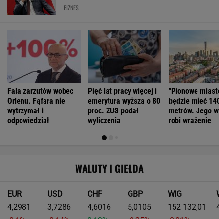
BIZNES
Fala zarzutów wobec
Pięć lat pracy więcej i
"Pionowe miast
Orlenu. Fąfara nie
emerytura wyższa o 80
będzie mieć 14
wytrzymał i
proc. ZUS podał
metrów. Jego w
odpowiedział
wyliczenia
robi wrażenie
WALUTY I GIEŁDA
EUR
USD
CHF
GBP
WIG
4,2981
3,7286
4,6016
5,0105
152 132,01