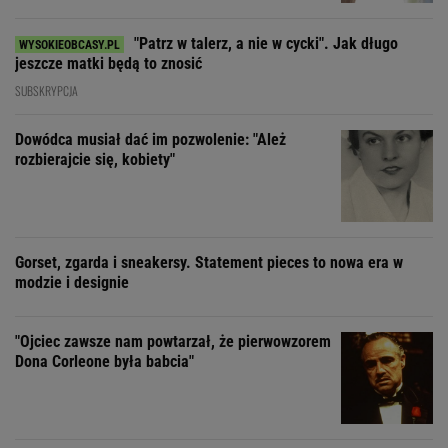
"Patrz w talerz, a nie w cycki". Jak długo
jeszcze matki będą to znosić
SUBSKRYPCJA
Dowódca musiał dać im pozwolenie: "Ależ
rozbierajcie się, kobiety"
Gorset, zgarda i sneakersy. Statement pieces to nowa era w
modzie i designie
"Ojciec zawsze nam powtarzał, że pierwowzorem
Dona Corleone była babcia"