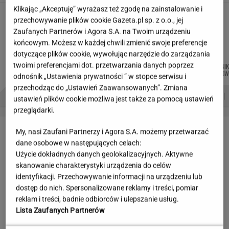
Klikając „Akceptuję” wyrażasz też zgodę na zainstalowanie i
Wakacyjne aktywności a kurzajki. O czym
przechowywanie plików cookie Gazeta.pl sp. z o.o., jej
warto pamiętać, by uniknąć problemu?
Zaufanych Partnerów i Agora S.A. na Twoim urządzeniu
MATERIAŁ PROMOCYJNY
końcowym. Możesz w każdej chwili zmienić swoje preferencje
dotyczące plików cookie, wywołując narzędzie do zarządzania
twoimi preferencjami dot. przetwarzania danych poprzez
MIŁOSZ
JOANNA
MARTA
DOMINIK
Autorzy:
WIATROWSKI-BUJACZ
CHOJNACKA
NOWAK
SENKOW
odnośnik „Ustawienia prywatności ” w stopce serwisu i
przechodząc do „Ustawień Zaawansowanych”. Zmiana
PROBLEMY POLSKICH SIATKARZY
ZNAK Z '30'
WISŁAWA SZYMBORSKA
ustawień plików cookie możliwa jest także za pomocą ustawień
przeglądarki.
LETNIE OKAZJE
My, nasi Zaufani Partnerzy i Agora S.A. możemy przetwarzać
dane osobowe w następujących celach:
Użycie dokładnych danych geolokalizacyjnych. Aktywne
skanowanie charakterystyki urządzenia do celów
identyfikacji. Przechowywanie informacji na urządzeniu lub
dostęp do nich. Spersonalizowane reklamy i treści, pomiar
reklam i treści, badnie odbiorców i ulepszanie usług.
Lista Zaufanych Partnerów