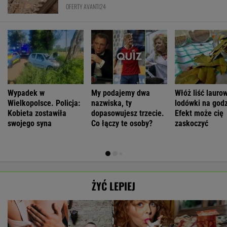
OFERTY AVANTI24
Wypadek w
My podajemy dwa
Włóż liść lauro
Wielkopolsce. Policja:
nazwiska, ty
lodówki na godz
Kobieta zostawiła
dopasowujesz trzecie.
Efekt może cię
swojego syna
Co łączy te osoby?
zaskoczyć
ŻYĆ LEPIEJ