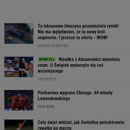
Ta luksusowa limuzyna pozamiatała rynek!
Nie ma wątpliwości, że to nowy król
segmentu. I jeszcze ta oferta - WOW!
MATERIAŁ PROMOCYJNY
Wpadka z Abramowicz wywołała
szum. U Świątek wydarzyło się coś
ważniejszego
SUBSKRYPCJA
Pucharowa wygrana Chicago. 64 minuty
Lewandowskiego
PIŁKA NOŻNA
Cały świat widział, jak Switolina potraktowała
rywalkę po meczu