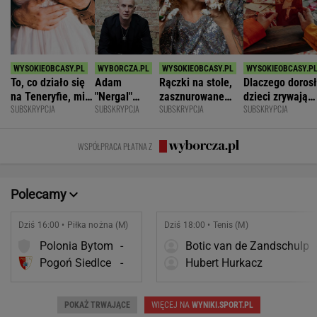
To, co działo się
Adam
Rączki na stole,
Dlaczego doros
na Teneryfie, mi
"Nergal"
zasznurowane
dzieci zrywają
SUBSKRYPCJA
SUBSKRYPCJA
SUBSKRYPCJA
SUBSKRYPCJA
się należało. Nie
Darski: Ja
usta. Byłam
kontakt z
myślałam, że to
wybieram
wychowana w
rodzicami?
złe
terapię, a
dużej dyscyplinie
WSPÓŁPRACA PŁATNA Z
większość
facetów
alkohol
Polecamy
Dziś 16:00 • Piłka nożna (M)
Dziś 18:00 • Tenis (M)
Polonia Bytom
-
Botic van de Zandschulp
Pogoń Siedlce
-
Hubert Hurkacz
POKAŻ TRWAJĄCE
WIĘCEJ NA
WYNIKI.SPORT.PL