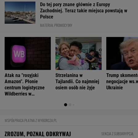
Do tej pory znane głównie z Europy
Zachodniej. Teraz takie miejsca powstają w
Polsce
MATERIAŁ PROMOCYJNY
Atak na "rosyjski
Strzelanina w
Trump skoment
Amazon". Płonie
Tajlandii. Co najmniej
negocjacje ws.
centrum logistyczne
osiem osób nie żyje
Ukrainie
Wildberries w
Jekaterynburgu
WSPÓŁPRACA PŁATNA Z WYBORCZA.PL
ZROZUM, POZNAJ, ODKRYWAJ
SEKCJA Z SUBSKRYPCJĄ