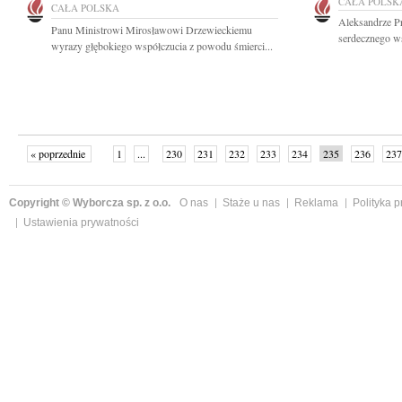
CAŁA POLSK
CAŁA POLSKA
Aleksandrze Pr
Panu Ministrowi Mirosławowi Drzewieckiemu
serdecznego w
wyrazy głębokiego współczucia z powodu śmierci...
« poprzednie
1
...
230
231
232
233
234
235
236
237
następne »
Copyright © Wyborcza sp. z o.o.
O nas
Staże u nas
Reklama
Polityka 
Ustawienia prywatności