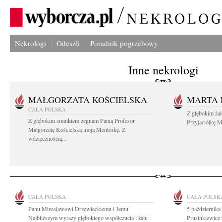
Nekrologi
Odeszli
Poradnik pogrzebowy
Inne nekrologi
MAŁGORZATA KOŚCIELSKA
MARTA 
CAŁA POLSKA
Z głębokim ża
Z głębokim smutkiem żegnam Panią Profesor
Przyjaciółkę M
Małgorzatę Kościelską moją Mentorkę. Z
wdzięcznością...
CAŁA POLSKA
CAŁA POLSK
Panu Mirosławowi Drzewieckiemu i Jemu
5 października
Najbliższym wyrazy głębokiego współczucia i żalu
Prusinkiewicz