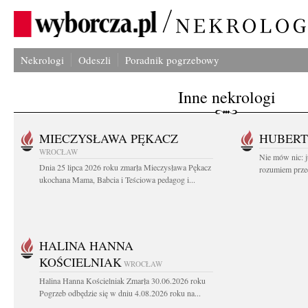
Nekrologi
Odeszli
Poradnik pogrzebowy
Inne nekrologi
MIECZYSŁAWA PĘKACZ
HUBERT
WROCŁAW
Nie mów nic: ju
Dnia 25 lipca 2026 roku zmarła Mieczysława Pękacz
rozumiem przed
ukochana Mama, Babcia i Teściowa pedagog i...
HALINA HANNA
KOŚCIELNIAK
WROCŁAW
Halina Hanna Kościelniak Zmarła 30.06.2026 roku
Pogrzeb odbędzie się w dniu 4.08.2026 roku na...