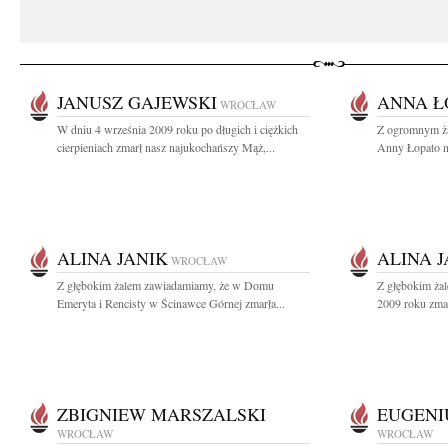
JANUSZ GAJEWSKI
ANNA Ł
WROCŁAW
W dniu 4 września 2009 roku po długich i ciężkich
Z ogromnym ż
cierpieniach zmarł nasz najukochańszy Mąż,...
Anny Łopato na
ALINA JANIK
ALINA J
WROCŁAW
Z głębokim żalem zawiadamiamy, że w Domu
Z głębokim ża
Emeryta i Rencisty w Ścinawce Górnej zmarła...
2009 roku zmar
ZBIGNIEW MARSZALSKI
EUGENI
WROCŁAW
WROCŁAW