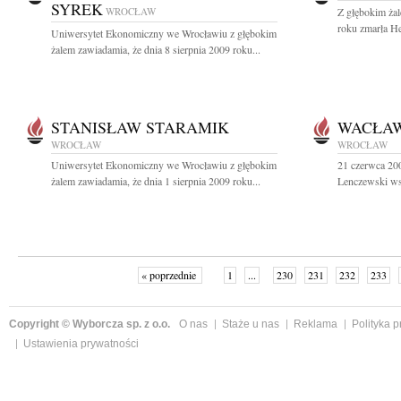
SYREK
WROCŁAW
Z głębokim żal
roku zmarła H
Uniwersytet Ekonomiczny we Wrocławiu z głębokim
żalem zawiadamia, że dnia 8 sierpnia 2009 roku...
STANISŁAW STARAMIK
WACŁAW
WROCŁAW
WROCŁAW
Uniwersytet Ekonomiczny we Wrocławiu z głębokim
21 czerwca 200
żalem zawiadamia, że dnia 1 sierpnia 2009 roku...
Lenczewski wsp
« poprzednie
1
...
230
231
232
233
Copyright © Wyborcza sp. z o.o.
O nas
Staże u nas
Reklama
Polityka 
Ustawienia prywatności