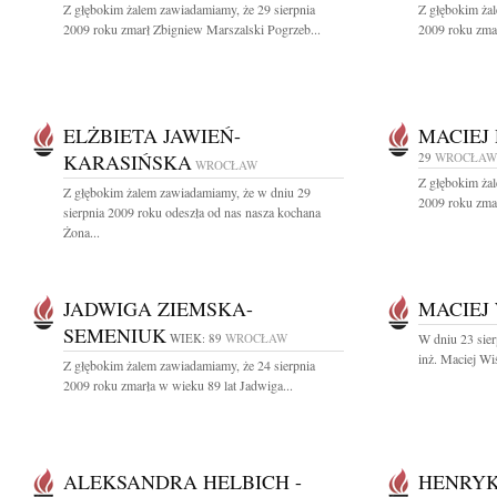
Z głębokim żalem zawiadamiamy, że 29 sierpnia
Z głębokim żal
2009 roku zmarł Zbigniew Marszalski Pogrzeb...
2009 roku zmar
ELŻBIETA JAWIEŃ-
MACIEJ
KARASIŃSKA
29
WROCŁAW
WROCŁAW
Z głębokim żal
Z głębokim żalem zawiadamiamy, że w dniu 29
2009 roku zmar
sierpnia 2009 roku odeszła od nas nasza kochana
Żona...
JADWIGA ZIEMSKA-
MACIEJ
SEMENIUK
WIEK: 89
WROCŁAW
W dniu 23 sier
inż. Maciej Wi
Z głębokim żalem zawiadamiamy, że 24 sierpnia
2009 roku zmarła w wieku 89 lat Jadwiga...
ALEKSANDRA HELBICH -
HENRYK