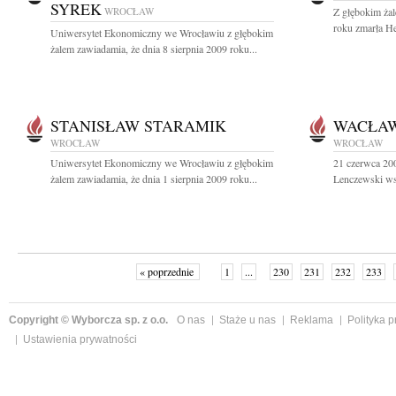
SYREK
WROCŁAW
Z głębokim żal
roku zmarła H
Uniwersytet Ekonomiczny we Wrocławiu z głębokim
żalem zawiadamia, że dnia 8 sierpnia 2009 roku...
STANISŁAW STARAMIK
WACŁAW
WROCŁAW
WROCŁAW
Uniwersytet Ekonomiczny we Wrocławiu z głębokim
21 czerwca 200
żalem zawiadamia, że dnia 1 sierpnia 2009 roku...
Lenczewski wsp
« poprzednie
1
...
230
231
232
233
Copyright © Wyborcza sp. z o.o.
O nas
Staże u nas
Reklama
Polityka 
Ustawienia prywatności