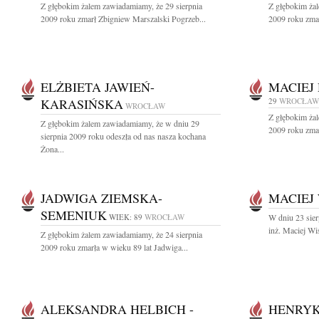
Z głębokim żalem zawiadamiamy, że 29 sierpnia
Z głębokim żal
2009 roku zmarł Zbigniew Marszalski Pogrzeb...
2009 roku zmar
ELŻBIETA JAWIEŃ-
MACIEJ
KARASIŃSKA
29
WROCŁAW
WROCŁAW
Z głębokim żal
Z głębokim żalem zawiadamiamy, że w dniu 29
2009 roku zmar
sierpnia 2009 roku odeszła od nas nasza kochana
Żona...
JADWIGA ZIEMSKA-
MACIEJ
SEMENIUK
WIEK: 89
WROCŁAW
W dniu 23 sier
inż. Maciej Wi
Z głębokim żalem zawiadamiamy, że 24 sierpnia
2009 roku zmarła w wieku 89 lat Jadwiga...
ALEKSANDRA HELBICH -
HENRYK