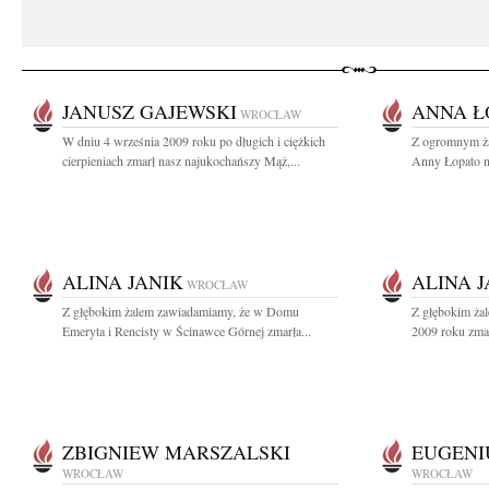
JANUSZ GAJEWSKI
ANNA Ł
WROCŁAW
W dniu 4 września 2009 roku po długich i ciężkich
Z ogromnym ż
cierpieniach zmarł nasz najukochańszy Mąż,...
Anny Łopato na
ALINA JANIK
ALINA J
WROCŁAW
Z głębokim żalem zawiadamiamy, że w Domu
Z głębokim ża
Emeryta i Rencisty w Ścinawce Górnej zmarła...
2009 roku zmar
ZBIGNIEW MARSZALSKI
EUGENI
WROCŁAW
WROCŁAW