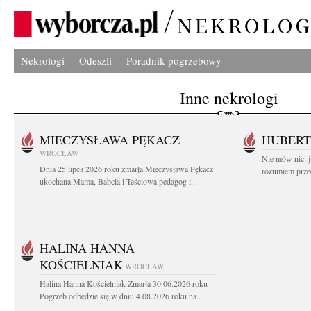
Nekrologi
Odeszli
Poradnik pogrzebowy
Inne nekrologi
MIECZYSŁAWA PĘKACZ
HUBERT
WROCŁAW
Nie mów nic: ju
Dnia 25 lipca 2026 roku zmarła Mieczysława Pękacz
rozumiem przed
ukochana Mama, Babcia i Teściowa pedagog i...
HALINA HANNA
KOŚCIELNIAK
WROCŁAW
Halina Hanna Kościelniak Zmarła 30.06.2026 roku
Pogrzeb odbędzie się w dniu 4.08.2026 roku na...