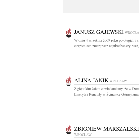
JANUSZ GAJEWSKI
WROCŁ
W dniu 4 września 2009 roku po długich i c
cierpieniach zmarł nasz najukochańszy Mąż,.
ALINA JANIK
WROCŁAW
Z głębokim żalem zawiadamiamy, że w Do
Emeryta i Rencisty w Ścinawce Górnej zmarł
ZBIGNIEW MARSZALSKI
WROCŁAW