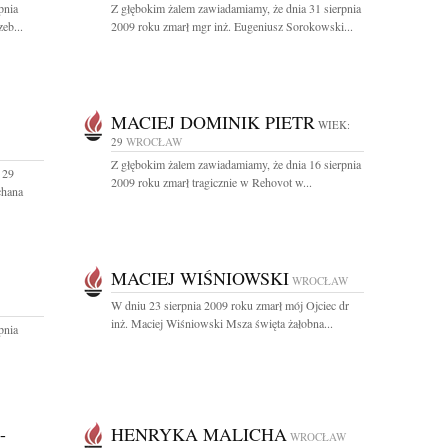
pnia
Z głębokim żalem zawiadamiamy, że dnia 31 sierpnia
eb...
2009 roku zmarł mgr inż. Eugeniusz Sorokowski...
MACIEJ DOMINIK PIETR
WIEK:
29
WROCŁAW
Z głębokim żalem zawiadamiamy, że dnia 16 sierpnia
 29
2009 roku zmarł tragicznie w Rehovot w...
chana
MACIEJ WIŚNIOWSKI
WROCŁAW
W dniu 23 sierpnia 2009 roku zmarł mój Ojciec dr
inż. Maciej Wiśniowski Msza święta żałobna...
pnia
-
HENRYKA MALICHA
WROCŁAW