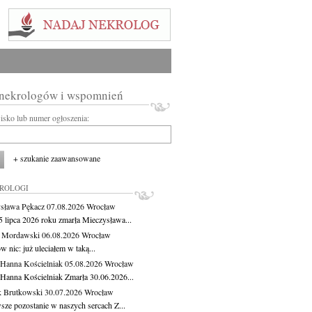
 nekrologów i wspomnień
wisko lub numer ogłoszenia:
+ szukanie zaawansowane
KROLOGI
sława Pękacz
07.08.2026
Wrocław
5 lipca 2026 roku zmarła Mieczysława...
t Mordawski
06.08.2026
Wrocław
 nic: już uleciałem w taką...
 Hanna Kościelniak
05.08.2026
Wrocław
 Hanna Kościelniak Zmarła 30.06.2026...
 Brutkowski
30.07.2026
Wrocław
sze pozostanie w naszych sercach Z...