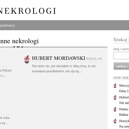
grzebowy
Inne nekrologi
Szukaj
Imię i naz
HUBERT MORDAWSKI
WROCŁAW
Nie mów nic: już uleciałem w taką ciszę, że nie
wa Pękacz
rozumiem przedmiotów, nie słyszę...
i...
INNE NE
Mieczy
Dnia 2
Huber
Nie mów
Halina
Halina
26 roku
Henryk
 na...
Na zaw