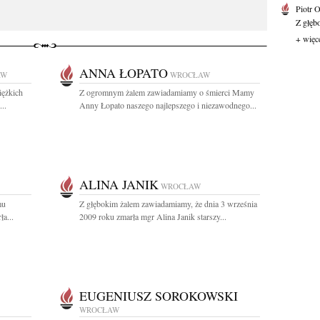
Piotr 
Z głębo
+ więc
ANNA ŁOPATO
AW
WROCŁAW
iężkich
Z ogromnym żalem zawiadamiamy o śmierci Mamy
..
Anny Łopato naszego najlepszego i niezawodnego...
ALINA JANIK
WROCŁAW
mu
Z głębokim żalem zawiadamiamy, że dnia 3 września
a...
2009 roku zmarła mgr Alina Janik starszy...
EUGENIUSZ SOROKOWSKI
WROCŁAW