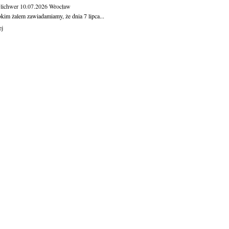
Olichwer
10.07.2026
Wrocław
kim żalem zawiadamiamy, że dnia 7 lipca...
ej