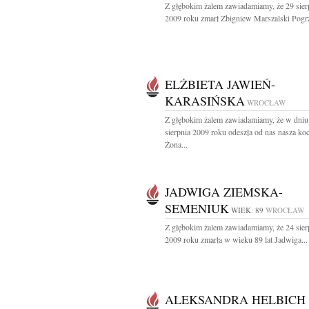
Z głębokim żalem zawiadamiamy, że 29 sier
2009 roku zmarł Zbigniew Marszalski Pogrz
ELŻBIETA JAWIEŃ-
KARASIŃSKA
WROCŁAW
Z głębokim żalem zawiadamiamy, że w dniu
sierpnia 2009 roku odeszła od nas nasza ko
Żona...
JADWIGA ZIEMSKA-
SEMENIUK
WIEK: 89
WROCŁAW
Z głębokim żalem zawiadamiamy, że 24 sier
2009 roku zmarła w wieku 89 lat Jadwiga...
ALEKSANDRA HELBICH 